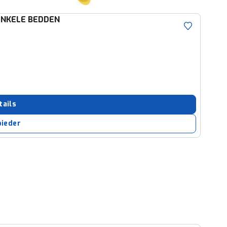
ENKELE BEDDEN
tails
bieder