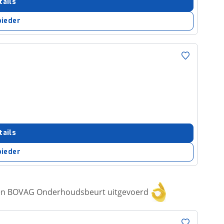
tails
bieder
tails
bieder
een BOVAG Onderhoudsbeurt uitgevoerd