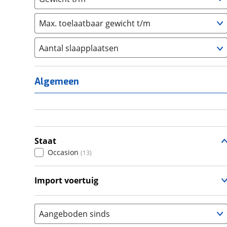
Max. toelaatbaar gewicht t/m
Aantal slaapplaatsen
1
(
0
)
2
(
1
)
Algemeen
3
(
1
)
4
(
3
)
5
(
0
)
6+
(
0
)
Staat
Occasion
(
13
)
Import voertuig
Nee
(
8
)
Aangeboden sinds