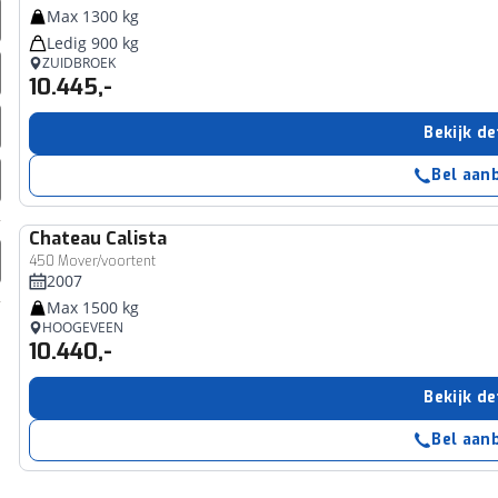
Max 1300 kg
Ledig 900 kg
ZUIDBROEK
10.445,-
Bekijk de
Bel aan
Chateau
Calista
450 Mover/voortent
2007
Max 1500 kg
HOOGEVEEN
10.440,-
Bekijk de
Bel aan