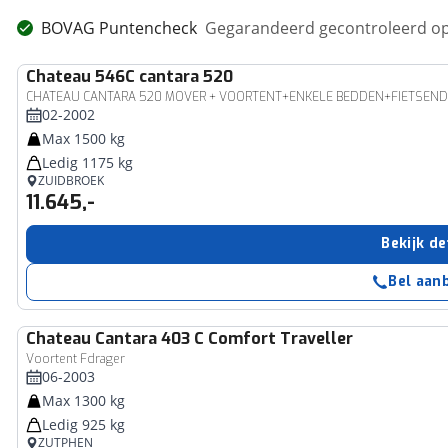
BOVAG Puntencheck
Gegarandeerd gecontroleerd op
Chateau
546C cantara 520
CHATEAU CANTARA 520 MOVER + VOORTENT+ENKELE BEDDEN+FIETSEN
02-2002
Max 1500 kg
Ledig 1175 kg
ZUIDBROEK
11.645,-
Bekijk de
Bel aan
Chateau
Cantara 403 C Comfort Traveller
Voortent Fdrager
06-2003
Max 1300 kg
Ledig 925 kg
ZUTPHEN