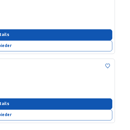
tails
bieder
tails
bieder