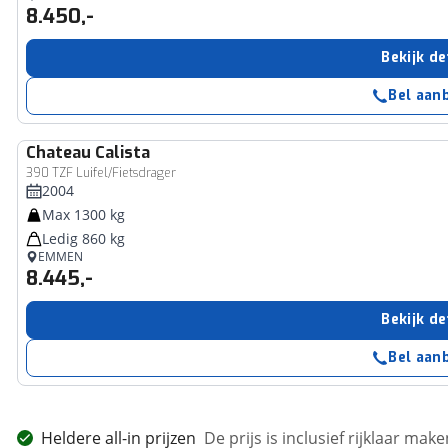
8.450,-
Bekijk de
Bel aan
Chateau
Calista
390 TZF Luifel/Fietsdrager
2004
Max 1300 kg
Ledig 860 kg
EMMEN
8.445,-
Bekijk de
Bel aan
Heldere all-in prijzen
De prijs is inclusief rijklaar ma