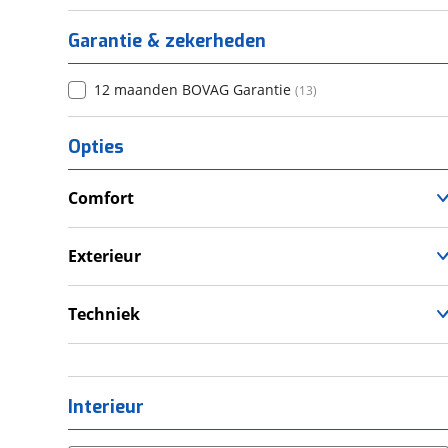
Garantie & zekerheden
12 maanden BOVAG Garantie
(
13
)
Opties
Comfort
Verwarmde leefruimte
Wasruimte met toilet
Exterieur
Dakluik
Fietsendrager
Techniek
Luifel
Eigen accu
Voortent
Omvormer
Schoonwatertank
Interieur