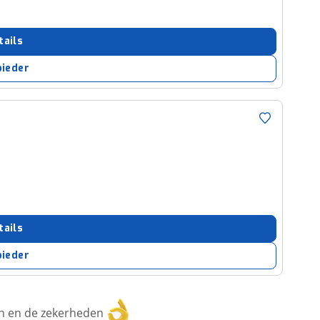
tails
bieder
tails
bieder
ken en de zekerheden