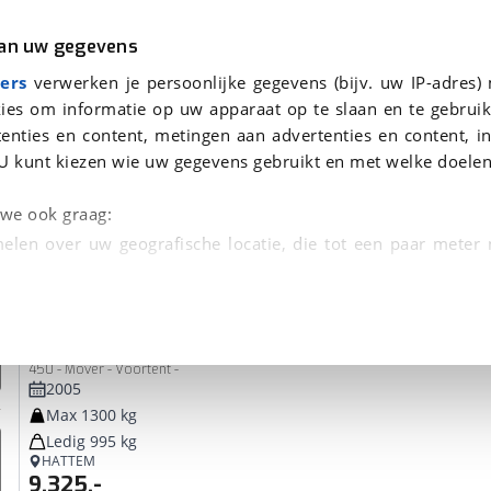
r
Kampeer
van uw gegevens
ers
verwerken je persoonlijke gegevens (bijv. uw IP-adres)
ies om informatie op uw apparaat op te slaan en te gebruik
enties en content, metingen aan advertenties en content, in
oor je gevonden
U kunt kiezen wie uw gegevens gebruikt en met welke doelen
dsbeurt en Puntencheck
n we ook graag:
elen over uw geografische locatie, die tot een paar meter
entificeren door het actief te scannen op specifieke
Chateau
Calista
 persoonlijke gegevens worden verwerkt en stel uw voo
450 - Mover - Voortent -
unt uw toestemming op elk moment wijzigen of in
2005
Max 1300 kg
Ledig 995 kg
kbare technieken zorgen we voor een betere en meer persoon
HATTEM
9.325,-
en ervoor dat de website goed werkt. Ook gebruiken we anal