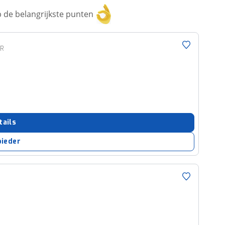
 de belangrijkste punten
DR
tails
bieder