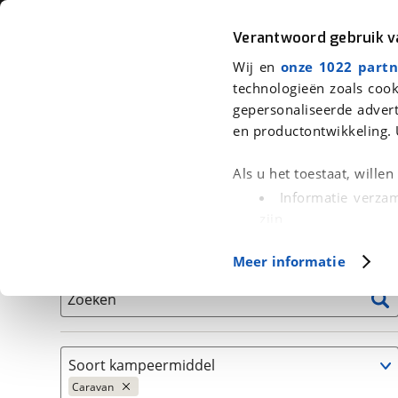
Auto
Fiets
Moto
Verantwoord gebruik 
Wij en
onze 1022 partn
<
Terug
|
Home
>
Kampeer
>
Kampeervoertuigen
>
Caravan
technologieën zoals cook
gepersonaliseerde advert
We hebben 13 kampeervoertuigen v
en productontwikkeling. 
Alle occasions inclusief BOVAG Garantie, Onderhou
Als u het toestaat, wille
Informatie verzam
zijn
Uw apparaat id
Basisgegevens
Meer informatie
(fingerprinting)
Lees meer over hoe uw
Zoeken
detailgedeelte
in. U k
Cookieverklaring.
Soort kampeermiddel
Met cookies en vergelij
Caravan
Functionele cookies zorg