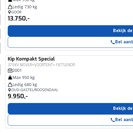
Ledig 730 kg
GOOR
13.750,-
Bekijk de
Bel aan
Kip
Kompakt Special
37 EKV MOVER+VOORTENT+ FIETSENDR
2001
Max 950 kg
Ledig 680 kg
OUD-GASTEL/ROOSENDAAL
9.950,-
Bekijk de
Bel aan