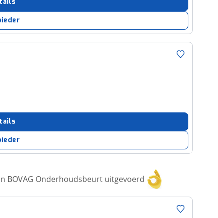
tails
bieder
tails
bieder
een BOVAG Onderhoudsbeurt uitgevoerd