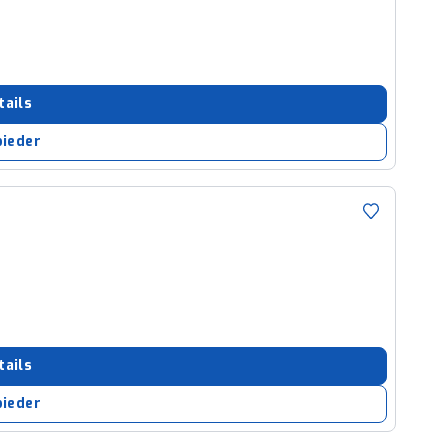
tails
bieder
tails
bieder