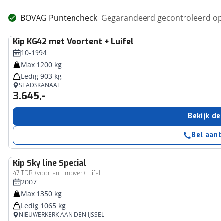
BOVAG Puntencheck
Gegarandeerd gecontroleerd op
Kip
KG42 met Voortent + Luifel
10-1994
Max 1200 kg
Ledig 903 kg
STADSKANAAL
3.645,-
Bekijk de
Bel aan
Kip
Sky line Special
47 TDB +voortent+mover+luifel
2007
Max 1350 kg
Ledig 1065 kg
NIEUWERKERK AAN DEN IJSSEL