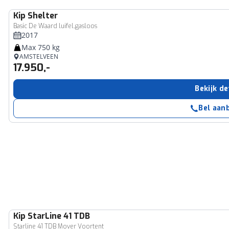
Kip
Shelter
Basic De Waard luifel,gasloos
2017
Max 750 kg
AMSTELVEEN
17.950,-
Bekijk de
Bel aan
Kip
StarLine 41 TDB
Starline 41 TDB Mover Voortent