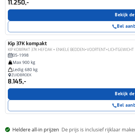
11.250,-
Bekijk de
Bel aan
Kip
37K kompakt
KIP KOMPAKT 37K HEFDAK + ENKELE BEDDEN+VOORTENT+LICHTGEWICHT
05-1998
Max 900 kg
Ledig 680 kg
ZUIDBROEK
8.145,-
Bekijk de
Bel aan
Heldere all-in prijzen
De prijs is inclusief rijklaar ma