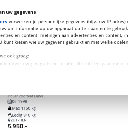
r
Kampeer
van uw gegevens
ers
verwerken je persoonlijke gegevens (bijv. uw IP-adres)
ies om informatie op uw apparaat op te slaan en te gebruik
enties en content, metingen aan advertenties en content, in
voor je gevonden
U kunt kiezen wie uw gegevens gebruikt en met welke doelen
dsbeurt en Puntencheck
n we ook graag:
elen over uw geografische locatie, die tot een paar meter
entificeren door het actief te scannen op specifieke
Kip
Sunline 41 EKL
 persoonlijke gegevens worden verwerkt en stel uw voo
Mover Voortent Luifel
unt uw toestemming op elk moment wijzigen of in
06-1998
Max 1150 kg
Ledig 910 kg
kbare technieken zorgen we voor een betere en meer persoon
ZUTPHEN
5.950,-
en ervoor dat de website goed werkt. Ook gebruiken we anal