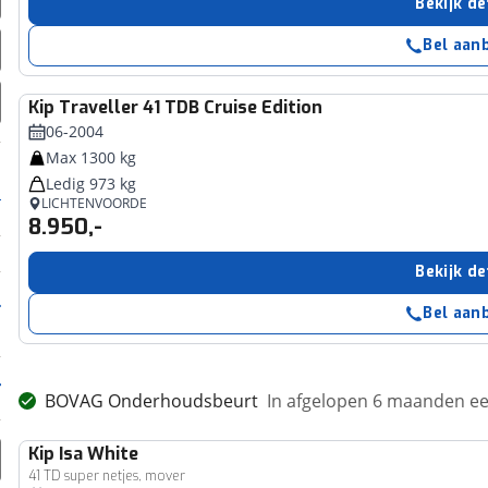
Bekijk de
Bel aan
Kip
Traveller 41 TDB Cruise Edition
06-2004
Max 1300 kg
Ledig 973 kg
LICHTENVOORDE
8.950,-
Bekijk de
Bel aan
BOVAG Onderhoudsbeurt
In afgelopen 6 maanden 
Kip
Isa White
41 TD super netjes, mover