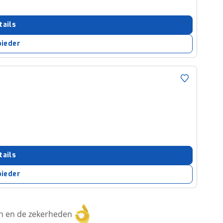
tails
bieder
tails
bieder
ken en de zekerheden