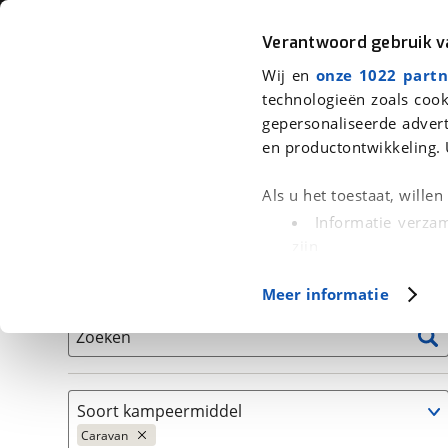
Auto
Fiets
Moto
Verantwoord gebruik 
Wij en
onze 1022 partn
<
Terug
|
Home
>
Kampeer
>
Kampeervoertuigen
>
Caravan
technologieën zoals cook
gepersonaliseerde advert
We hebben 27 kampeervoertuigen 
en productontwikkeling. 
Alle occasions inclusief BOVAG Garantie, Onderhou
Als u het toestaat, wille
Informatie verzam
zijn
Uw apparaat id
Basisgegevens
Meer informatie
(fingerprinting)
Lees meer over hoe uw
Zoeken
detailgedeelte
in. U k
Cookieverklaring.
Soort kampeermiddel
Met cookies en vergelij
Caravan
Functionele cookies zorg