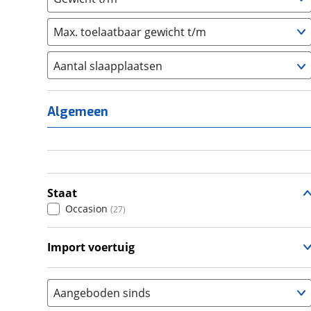
Max. toelaatbaar gewicht t/m
Aantal slaapplaatsen
1
(
3
)
2
(
8
)
Algemeen
3
(
4
)
4
(
5
)
5
(
0
)
6+
(
0
)
Staat
Occasion
(
27
)
Import voertuig
Nee
(
2
)
Aangeboden sinds