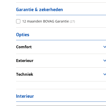
Garantie & zekerheden
12 maanden BOVAG Garantie
(
27
)
Opties
Comfort
Verwarmde leefruimte
Wasruimte met toilet
Exterieur
Dakluik
Fietsendrager
Techniek
Luifel
Eigen accu
Voortent
Omvormer
Zonnepanelen
Schoonwatertank
Interieur