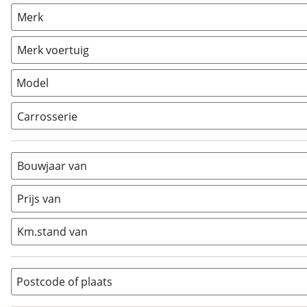
Camper
(
1
)
Merk
Caravan
(
0
)
Vouwwagen
(
0
)
Merk voertuig
Model
Carrosserie
Alkoof
(
0
)
Busmodel
(
0
)
Bouwjaar van
Caravan
(
0
)
Half-integraal
(
0
)
Prijs van
Integraal
(
1
)
Km.stand van
Opzetunit
(
0
)
Overig
(
0
)
Vouwwagen
(
0
)
Postcode of plaats