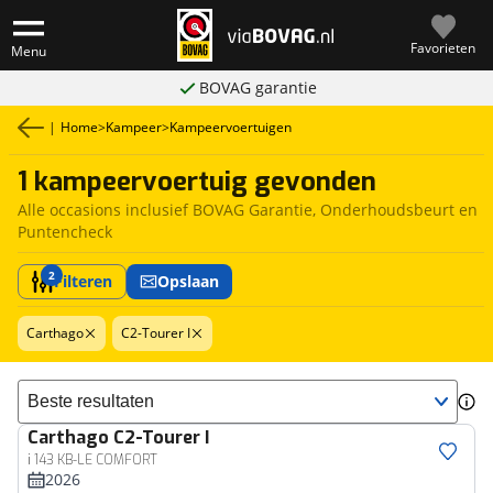
Favorieten
Menu
BOVAG garantie
|
Home
>
Kampeer
>
Kampeervoertuigen
1 kampeervoertuig gevonden
Alle occasions inclusief BOVAG Garantie, Onderhoudsbeurt en
Puntencheck
2
Filteren
Opslaan
Carthago
C2-Tourer I
Sorteer resultaten
Carthago
C2-Tourer I
i 143 KB-LE COMFORT
2026