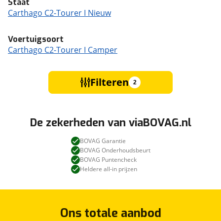
Staat
Carthago C2-Tourer I Nieuw
Voertuigsoort
Carthago C2-Tourer I Camper
Filteren
2
De zekerheden van viaBOVAG.nl
BOVAG Garantie
BOVAG Onderhoudsbeurt
BOVAG Puntencheck
Heldere all-in prijzen
Ons totale aanbod