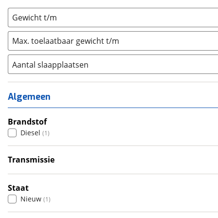
Gewicht t/m
Max. toelaatbaar gewicht t/m
Aantal slaapplaatsen
1
(
0
)
2
(
0
)
Algemeen
3
(
0
)
4
Brandstof
(
1
)
Diesel
(
1
)
5
(
0
)
6+
(
0
)
Transmissie
Automatisch
(
1
)
Staat
Nieuw
(
1
)