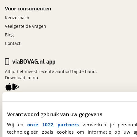
Voor consumenten
Keuzecoach
Veelgestelde vragen
Blog
Contact
viaBOVAG.nl app
Altijd het meest recente aanbod bij de hand.
Download 'm nu.
viaBOVAG.nl
Kosterijland
15
Verantwoord gebruik van uw gegevens
3981 AJ
Bunnik
Een initiatief van
Wij en
onze 1022 partners
verwerken je persoonl
BOVAG
technologieën zoals cookies om informatie op uw a