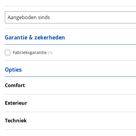
Aangeboden sinds
Garantie & zekerheden
Fabrieksgarantie
(
1
)
Opties
Comfort
Douche
Verwarmde leefruimte
Exterieur
Wasruimte met toilet
Dakluik
Techniek
Schoonwatertank