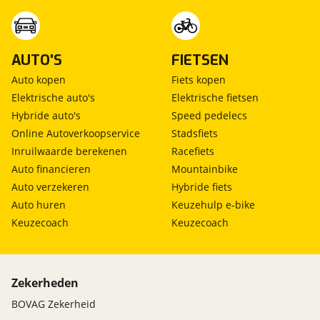
AUTO'S
FIETSEN
Auto kopen
Fiets kopen
Elektrische auto's
Elektrische fietsen
Hybride auto's
Speed pedelecs
Online Autoverkoopservice
Stadsfiets
Inruilwaarde berekenen
Racefiets
Auto financieren
Mountainbike
Auto verzekeren
Hybride fiets
Auto huren
Keuzehulp e-bike
Keuzecoach
Keuzecoach
Zekerheden
BOVAG Zekerheid