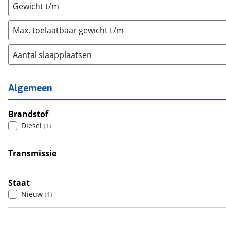
Gewicht t/m
Max. toelaatbaar gewicht t/m
Aantal slaapplaatsen
1
(
0
)
2
(
1
)
Algemeen
3
(
0
)
4
Brandstof
(
0
)
Diesel
(
1
)
5
(
0
)
6+
(
0
)
Transmissie
Automatisch
(
1
)
Staat
Nieuw
(
1
)