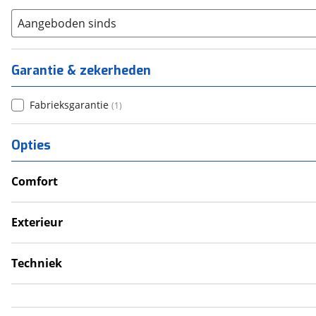
Aangeboden sinds
Garantie & zekerheden
Fabrieksgarantie
(
1
)
Opties
Comfort
Douche
Televisie
Exterieur
Verwarmde leefruimte
Dakluik
Wasruimte met toilet
Techniek
Schoonwatertank