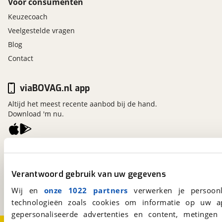
Voor consumenten
Keuzecoach
Veelgestelde vragen
Blog
Contact
viaBOVAG.nl app
Altijd het meest recente aanbod bij de hand.
Download 'm nu.
viaBOVAG.nl
Kosterijland
15
Verantwoord gebruik van uw gegevens
3981 AJ
Bunnik
Een initiatief van
Wij en
onze 1022 partners
verwerken je persoonl
BOVAG
technologieën zoals cookies om informatie op uw a
gepersonaliseerde advertenties en content, metingen