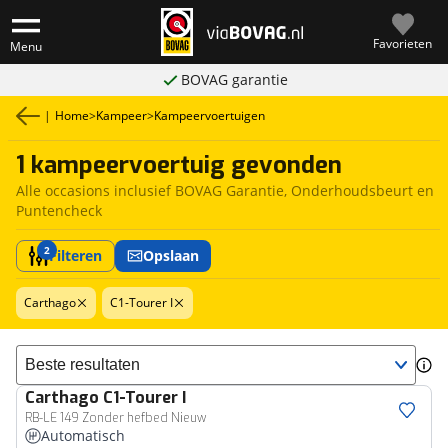
Favorieten
Menu
BOVAG garantie
|
Home
>
Kampeer
>
Kampeervoertuigen
1 kampeervoertuig gevonden
Alle occasions inclusief BOVAG Garantie, Onderhoudsbeurt en
Puntencheck
2
Filteren
Opslaan
Carthago
C1-Tourer I
Sorteer resultaten
Carthago
C1-Tourer I
RB-LE 149 Zonder hefbed Nieuw
Automatisch