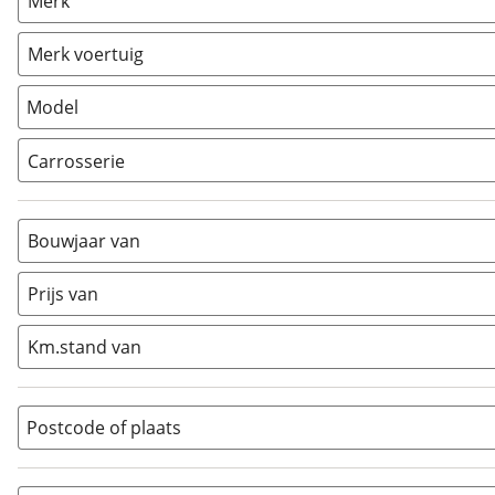
Merk
Caravan
(
0
)
Vouwwagen
(
0
)
Merk voertuig
Model
Carrosserie
Alkoof
(
0
)
Busmodel
(
0
)
Bouwjaar van
Caravan
(
0
)
Half-integraal
(
0
)
Prijs van
Integraal
(
1
)
Km.stand van
Opzetunit
(
0
)
Overig
(
0
)
Vouwwagen
(
0
)
Postcode of plaats