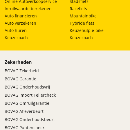
Online Autoverkoopservice
Stadsfiets
Inruilwaarde berekenen
Racefiets
Auto financieren
Mountainbike
Auto verzekeren
Hybride fiets
Auto huren
Keuzehulp e-bike
Keuzecoach
Keuzecoach
Zekerheden
BOVAG Zekerheid
BOVAG Garantie
BOVAG Onderhoudsvrij
BOVAG Import Tellercheck
BOVAG Omruilgarantie
BOVAG Afleverbeurt
BOVAG Onderhoudsbeurt
BOVAG Puntencheck