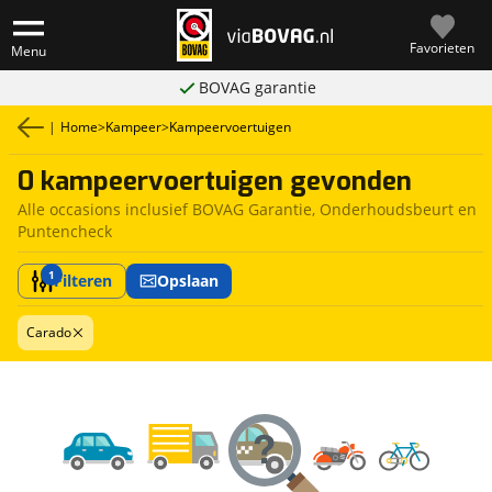
Favorieten
Menu
BOVAG garantie
|
Home
>
Kampeer
>
Kampeervoertuigen
0 kampeervoertuigen gevonden
Alle occasions inclusief BOVAG Garantie, Onderhoudsbeurt en
Puntencheck
1
Filteren
Opslaan
Carado