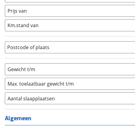
Caravan
(
0
)
Half-integraal
(
0
)
Prijs van
Integraal
(
0
)
Km.stand van
Opzetunit
(
0
)
Overig
(
0
)
Vouwwagen
(
0
)
Postcode of plaats
Gewicht t/m
Max. toelaatbaar gewicht t/m
Aantal slaapplaatsen
1
(
0
)
2
(
0
)
Algemeen
3
(
0
)
4
(
0
)