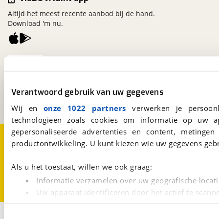
Altijd het meest recente aanbod bij de hand.
Download 'm nu.
viaBOVAG.nl
Kosterijland
15
3981 AJ
Bunnik
Verantwoord gebruik van uw gegevens
Een initiatief van
BOVAG
Wij en
onze 1022 partners
verwerken je persoonl
technologieën zoals cookies om informatie op uw a
gepersonaliseerde advertenties en content, metingen
Over viaBOVAG.nl
Disclaimer- en Privacyverklaring
productontwikkeling. U kunt kiezen wie uw gegevens gebr
Cookievoorkeuren
Vacatures
Als u het toestaat, willen we ook graag:
Informatie verzamelen over uw geografische locati
Uw apparaat identificeren door het actief te scann
Lees meer over hoe uw persoonlijke gegevens worden ve
1
U kunt uw toestemming op elk moment wijzigen of intrekk
Opslaan