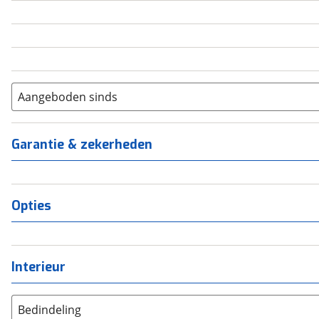
5
(
0
)
6+
(
0
)
Aangeboden sinds
Garantie & zekerheden
Opties
Interieur
Bedindeling