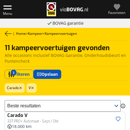
Favorieten
Menu
BOVAG garantie
|
Home
>
Kampeer
>
Kampeervoertuigen
11 kampeervoertuigen gevonden
Alle occasions inclusief BOVAG Garantie, Onderhoudsbeurt en
Puntencheck
2
Filteren
Opslaan
Carado
V
Sorteer resultaten
Carado
V
337 PRO+ Automaat - Sept / Okt
18.000 km