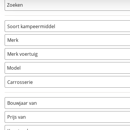
Zoeken
Soort kampeermiddel
Camper
(
11
)
Merk
Caravan
(
0
)
Vouwwagen
(
0
)
Merk voertuig
Model
Carrosserie
Alkoof
(
0
)
Busmodel
(
0
)
Bouwjaar van
Caravan
(
0
)
Half-integraal
(
11
)
Prijs van
Integraal
(
0
)