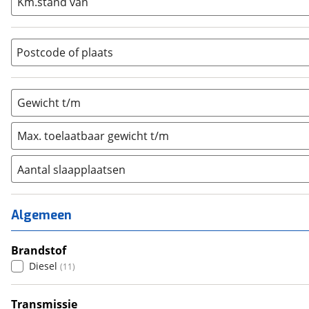
Km.stand van
Opzetunit
(
0
)
Overig
(
0
)
Vouwwagen
(
0
)
Postcode of plaats
Gewicht t/m
Max. toelaatbaar gewicht t/m
Aantal slaapplaatsen
1
(
0
)
2
(
10
)
Algemeen
3
(
0
)
4
Brandstof
(
1
)
Diesel
(
11
)
5
(
0
)
6+
(
0
)
Transmissie