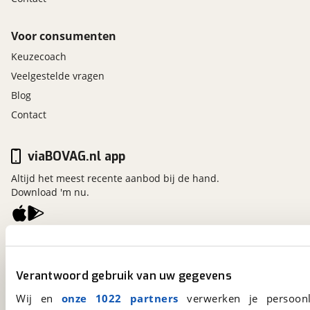
Voor consumenten
Keuzecoach
Veelgestelde vragen
Blog
Contact
viaBOVAG.nl app
Altijd het meest recente aanbod bij de hand.
Download 'm nu.
viaBOVAG.nl
Kosterijland
15
Verantwoord gebruik van uw gegevens
3981 AJ
Bunnik
Een initiatief van
Wij en
onze 1022 partners
verwerken je persoonl
BOVAG