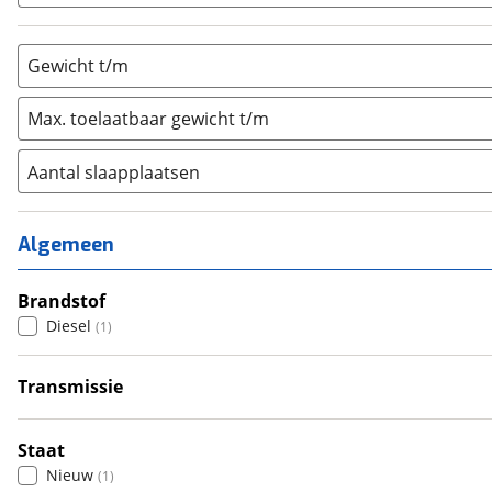
Gewicht t/m
Max. toelaatbaar gewicht t/m
Aantal slaapplaatsen
1
(
0
)
2
(
0
)
Algemeen
3
(
0
)
4
Brandstof
(
1
)
Diesel
(
1
)
5
(
0
)
6+
(
0
)
Transmissie
Automatisch
(
1
)
Staat
Nieuw
(
1
)