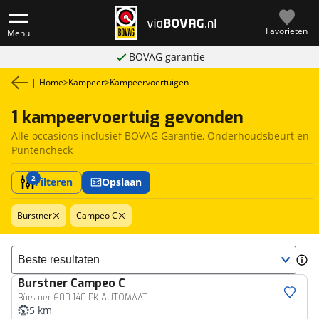
Favorieten
Menu
BOVAG garantie
|
Home
>
Kampeer
>
Kampeervoertuigen
1 kampeervoertuig gevonden
Alle occasions inclusief BOVAG Garantie, Onderhoudsbeurt en
Puntencheck
2
Filteren
Opslaan
Burstner
Campeo C
Sorteer resultaten
Burstner
Campeo C
Bürstner 600 140 PK-AUTOMAAT
5 km