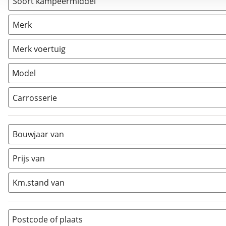
Soort kampeermiddel
Camper
(
1
)
Merk
Caravan
(
0
)
Vouwwagen
(
0
)
Merk voertuig
Model
Carrosserie
Alkoof
(
0
)
Busmodel
(
1
)
Bouwjaar van
Caravan
(
0
)
Half-integraal
(
0
)
Prijs van
Integraal
(
0
)
Km.stand van
Opzetunit
(
0
)
Overig
(
0
)
Vouwwagen
(
0
)
Postcode of plaats