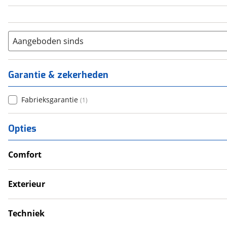
Aangeboden sinds
Garantie & zekerheden
Fabrieksgarantie
(
1
)
Opties
Comfort
Douche
Verwarmde leefruimte
Exterieur
Wasruimte met toilet
Luifel
Techniek
Schoonwatertank