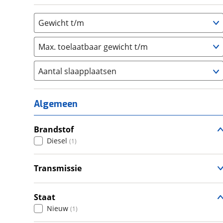
Gewicht t/m
Max. toelaatbaar gewicht t/m
Aantal slaapplaatsen
1
(
0
)
2
(
0
)
Algemeen
3
(
0
)
4
Brandstof
(
1
)
Diesel
(
1
)
5
(
0
)
6+
(
0
)
Transmissie
Automatisch
(
1
)
Staat
Nieuw
(
1
)