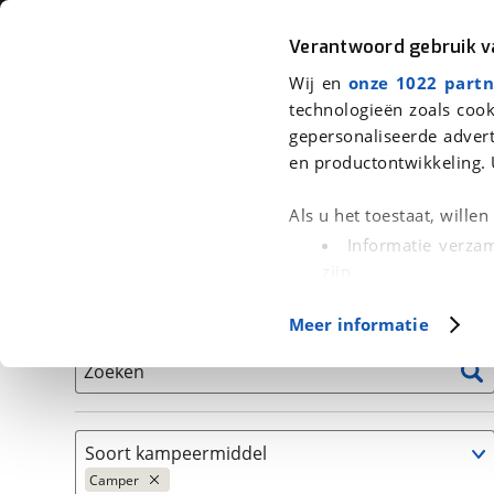
Auto
Fiets
Moto
Verantwoord gebruik 
Wij en
onze 1022 partn
<
Terug
|
Home
>
Kampeer
>
Kampeervoertuigen
>
Camper
technologieën zoals cook
gepersonaliseerde advert
We hebben 1 kampeervoertuig voor
en productontwikkeling. 
Alle occasions inclusief BOVAG Garantie, Onderhou
Als u het toestaat, wille
Informatie verzam
zijn
Uw apparaat id
Basisgegevens
Meer informatie
(fingerprinting)
Lees meer over hoe uw
Zoeken
detailgedeelte
in. U k
Cookieverklaring.
Soort kampeermiddel
Met cookies en vergelij
Camper
Functionele cookies zorg