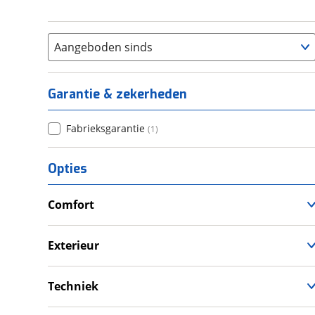
Aangeboden sinds
Garantie & zekerheden
Fabrieksgarantie
(
1
)
Opties
Comfort
Douche
Verwarmde leefruimte
Exterieur
Wasruimte met toilet
Luifel
Techniek
Schoonwatertank