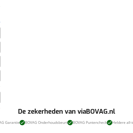
De zekerheden van viaBOVAG.nl
G Garantie
BOVAG Onderhoudsbeurt
BOVAG Puntencheck
Heldere all-i