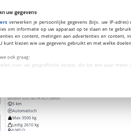
r
Kampeer
van uw gegevens
ers
verwerken je persoonlijke gegevens (bijv. uw IP-adres)
ies om informatie op uw apparaat op te slaan en te gebruik
enties en content, metingen aan advertenties en content, in
 je gevonden
U kunt kiezen wie uw gegevens gebruikt en met welke doelen
dsbeurt en Puntencheck
n we ook graag:
elen over uw geografische locatie, die tot een paar meter
entificeren door het actief te scannen op specifieke
Burstner
Campeo C
 persoonlijke gegevens worden verwerkt en stel uw voo
Bürstner 600 140 PK-AUTOMAAT
unt uw toestemming op elk moment wijzigen of in
5 km
Automatisch
Max 3500 kg
kbare technieken zorgen we voor een betere en meer persoon
Ledig 2610 kg
en ervoor dat de website goed werkt. Ook gebruiken we anal
ALMELO