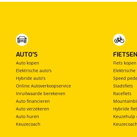
Vast bed
(
0
)
Treinzit
(
0
)
Vrijstaand bed
(
0
)
Middendinette
(
0
)
AUTO'S
FIETSE
Auto kopen
Fiets kopen
Elektrische auto's
Elektrische 
Hybride auto's
Speed pede
Online Autoverkoopservice
Stadsfiets
Inruilwaarde berekenen
Racefiets
Auto financieren
Mountainbi
Auto verzekeren
Hybride fie
Auto huren
Keuzehulp 
Keuzecoach
Keuzecoac