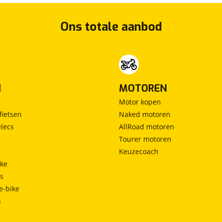
Ons totale aanbod
N
MOTOREN
Motor kopen
fietsen
Naked motoren
lecs
AllRoad motoren
Tourer motoren
Keuzecoach
ke
ts
e-bike
h