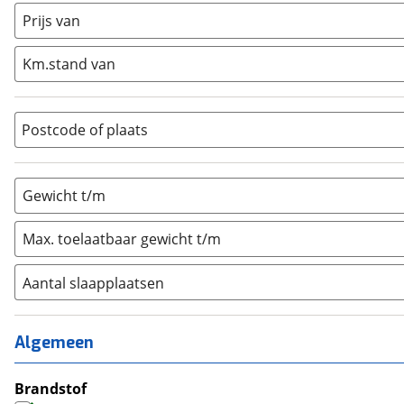
Half-integraal
(
0
)
Prijs van
Integraal
(
0
)
Km.stand van
Opzetunit
(
0
)
Overig
(
0
)
Vouwwagen
(
0
)
Postcode of plaats
Gewicht t/m
Max. toelaatbaar gewicht t/m
Aantal slaapplaatsen
1
(
0
)
2
(
0
)
Algemeen
3
(
0
)
4
Brandstof
(
1
)