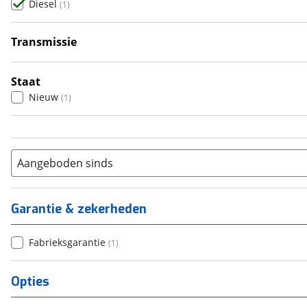
Diesel
(
1
)
5
(
0
)
6+
(
0
)
Transmissie
Automatisch
(
1
)
Staat
Nieuw
(
1
)
Aangeboden sinds
Garantie & zekerheden
Fabrieksgarantie
(
1
)
Opties