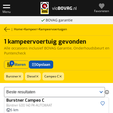
Favorieten
Menu
BOVAG garantie
|
Home
>
Kampeer
>
Kampeervoertuigen
1 kampeervoertuig gevonden
Alle occasions inclusief BOVAG Garantie, Onderhoudsbeurt en
Puntencheck
3
Filteren
Opslaan
Burstner
Diesel
Campeo C
Sorteer resultaten
Burstner
Campeo C
Bürstner 600 140 PK-AUTOMAAT
5 km