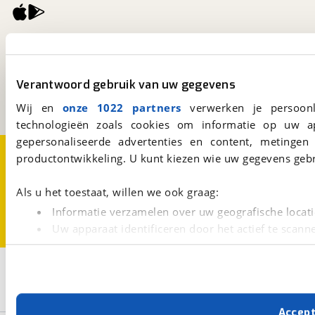
viaBOVAG.nl
Kosterijland
15
3981 AJ
Bunnik
Verantwoord gebruik van uw gegevens
Een initiatief van
BOVAG
Wij en
onze 1022 partners
verwerken je persoonl
technologieën zoals cookies om informatie op uw a
gepersonaliseerde advertenties en content, metingen
Over viaBOVAG.nl
Disclaimer- en Privacyverklaring
productontwikkeling. U kunt kiezen wie uw gegevens gebr
Cookievoorkeuren
Vacatures
Als u het toestaat, willen we ook graag:
Informatie verzamelen over uw geografische locati
Uw apparaat identificeren door het actief te scann
Lees meer over hoe uw persoonlijke gegevens worden ve
U kunt uw toestemming op elk moment wijzigen of intrekk
3
Opslaan
Burstner
Diesel
Campeo C
Met cookies en vergelijkbare technieken zorgen we voor 
Accep