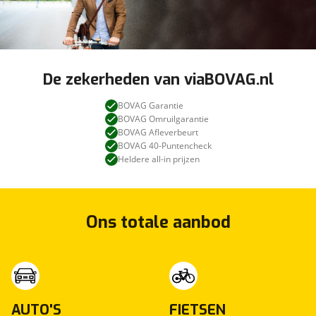
De zekerheden van viaBOVAG.nl
BOVAG Garantie
BOVAG Omruilgarantie
BOVAG Afleverbeurt
BOVAG 40-Puntencheck
Heldere all-in prijzen
Ons totale aanbod
AUTO'S
FIETSEN