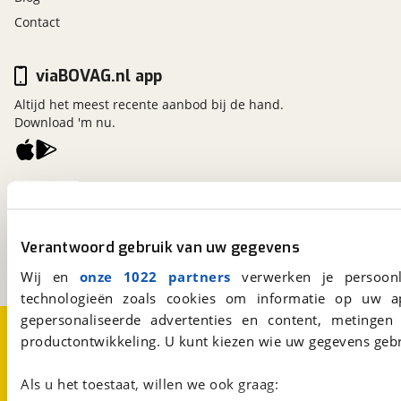
Contact
viaBOVAG.nl app
Altijd het meest recente aanbod bij de hand.
Download 'm nu.
viaBOVAG.nl
Kosterijland
15
3981 AJ
Bunnik
Verantwoord gebruik van uw gegevens
Een initiatief van
BOVAG
Wij en
onze 1022 partners
verwerken je persoonl
technologieën zoals cookies om informatie op uw a
gepersonaliseerde advertenties en content, metingen
Over viaBOVAG.nl
Disclaimer- en Privacyverklaring
productontwikkeling. U kunt kiezen wie uw gegevens gebr
Cookievoorkeuren
Vacatures
Als u het toestaat, willen we ook graag: