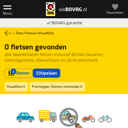
Favorieten
Menu
BOVAG garantie
|
Fiets
>
Fietsen
>
Vouwfiets
0 fietsen gevonden
Alle tweedehands fietsen inclusief BOVAG Garantie,
Omruilgarantie, Afleverbeurt en 40-Puntencheck
2
Filteren
Opslaan
Vouwfiets
Frametype: Dames monotube