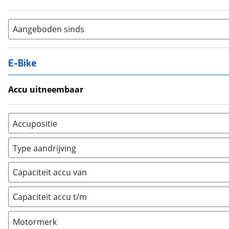
Aangeboden sinds
E-Bike
Accu uitneembaar
Ja, uitneembaar
(
0
)
Nee, vast
(
0
)
Accupositie
Bagagedrager
(
0
)
Type aandrijving
Frame
(
0
)
Achterwiel
(
0
)
Vloer
(
0
)
Capaciteit accu van
Trapas
(
0
)
Achterbank
(
0
)
Voorwiel
(
0
)
Capaciteit accu t/m
Kofferbak
(
0
)
Overig
(
0
)
Motormerk