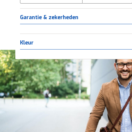
Tica
(
0
)
Titanium
(
0
)
Garantie & zekerheden
Kleur