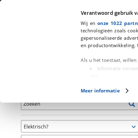
Auto
Fiets
Moto
Verantwoord gebruik 
Wij en
onze 1022 partn
<
Terug
|
Home
>
Fiets
>
Fietsen
technologieën zoals cook
gepersonaliseerde advert
We hebben 0 fietsen voor je gevon
en productontwikkeling. 
Alle tweedehands fietsen inclusief BOVAG Garantie, 
Als u het toestaat, wille
en 40-Puntencheck
Informatie verzam
zijn
Uw apparaat id
Basisgegevens
Meer informatie
(fingerprinting)
Lees meer over hoe uw
Zoeken
detailgedeelte
in. U k
Cookieverklaring.
Elektrisch?
Met cookies en vergelij
Niet elektrisch
Functionele cookies zorg
(
0
)