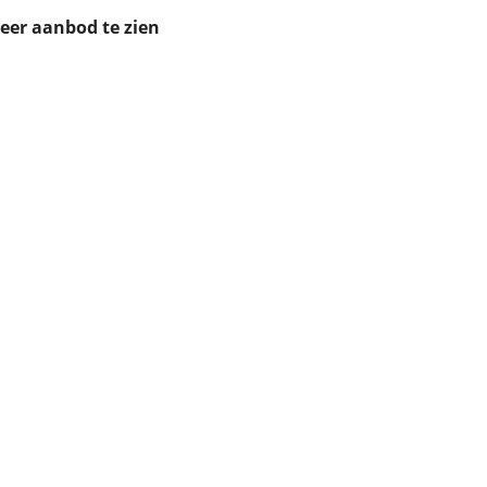
ruiken daarvoor
meer aanbod te zien
eme basis. Meer
lleen functionele
passen via de