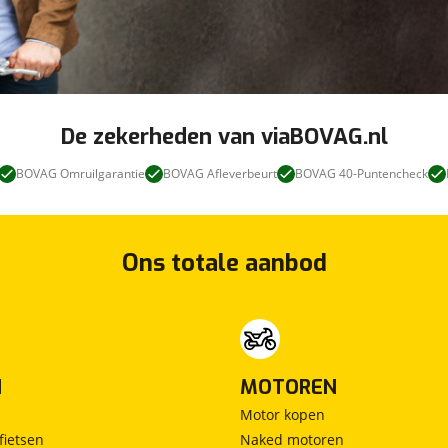
De zekerheden van viaBOVAG.nl
BOVAG Omruilgarantie
BOVAG Afleverbeurt
BOVAG 40-Puntencheck
Ons totale aanbod
N
MOTOREN
Motor kopen
fietsen
Naked motoren