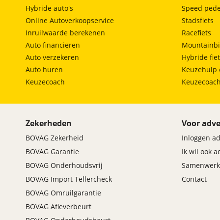
Hybride auto's
Speed pede
Online Autoverkoopservice
Stadsfiets
Inruilwaarde berekenen
Racefiets
Auto financieren
Mountainbi
Auto verzekeren
Hybride fie
Auto huren
Keuzehulp 
Keuzecoach
Keuzecoac
Zekerheden
Voor adve
BOVAG Zekerheid
Inloggen a
BOVAG Garantie
Ik wil ook 
BOVAG Onderhoudsvrij
Samenwerk
BOVAG Import Tellercheck
Contact
BOVAG Omruilgarantie
BOVAG Afleverbeurt