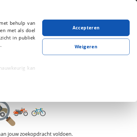
Over viaBOVAG.nl
 met behulp van
Accepteren
en met als doel
zicht in publiek
.
Van Moof
Weigeren
Wis alle filters
Zoekopdracht opslaan
 nauwkeurig kan
 eigenschappen
rkeuren in het
trekken in de
lijke ervaring.
 aan jouw zoekopdracht voldoen.
ytische cookies