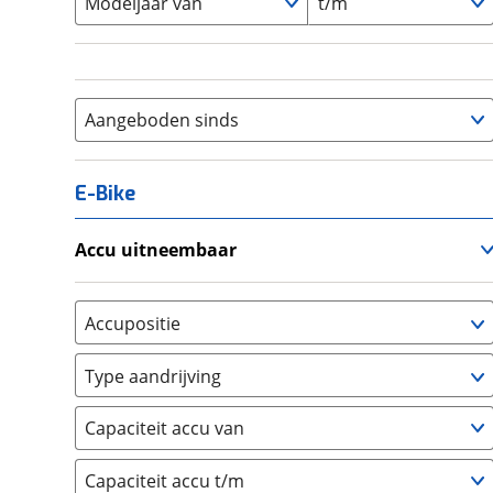
Modeljaar van
t/m
Aangeboden sinds
E-Bike
Accu uitneembaar
Ja, uitneembaar
(
0
)
Nee, vast
(
0
)
Accupositie
Bagagedrager
(
0
)
Type aandrijving
Frame
(
0
)
Achterwiel
(
0
)
Vloer
(
0
)
Capaciteit accu van
Trapas
(
0
)
Achterbank
(
0
)
Voorwiel
(
0
)
Capaciteit accu t/m
Kofferbak
(
0
)