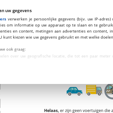
r
Kampeer
van uw gegevens
ers
verwerken je persoonlijke gegevens (bijv. uw IP-adres)
ies om informatie op uw apparaat op te slaan en te gebruik
enties en content, metingen aan advertenties en content, in
den
U kunt kiezen wie uw gegevens gebruikt en met welke doelen
Omruilgarantie, Afleverbeurt
n we ook graag:
elen over uw geografische locatie, die tot een paar meter
entificeren door het actief te scannen op specifieke
 persoonlijke gegevens worden verwerkt en stel uw voo
unt uw toestemming op elk moment wijzigen of in
kbare technieken zorgen we voor een betere en meer persoon
Helaas,
er zijn geen voertuigen die
en ervoor dat de website goed werkt. Ook gebruiken we anal