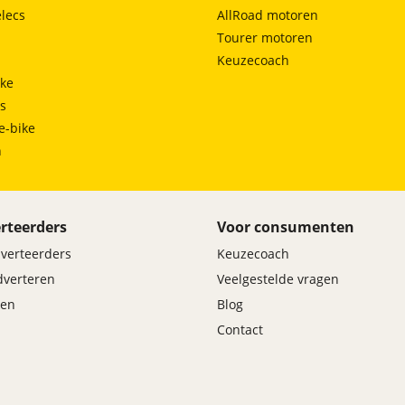
lecs
AllRoad motoren
Tourer motoren
Keuzecoach
ke
ts
e-bike
h
rteerders
Voor consumenten
dverteerders
Keuzecoach
adverteren
Veelgestelde vragen
en
Blog
Contact