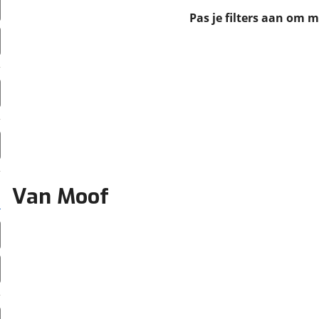
erbeteren. We tonen je graag relevante advertenties en geb
Pas je filters aan om 
ag op en buiten onze website volgt – uiteraard op anoni
laimer en privacyverklaring
. Als je weigert, plaatsen we a
che cookies. Je voorkeuren kun je later altijd aan
Van Moof