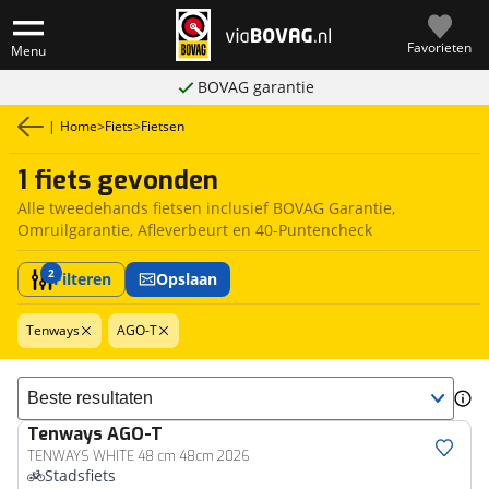
Favorieten
Menu
BOVAG garantie
|
Home
>
Fiets
>
Fietsen
1 fiets gevonden
Alle tweedehands fietsen inclusief BOVAG Garantie,
Omruilgarantie, Afleverbeurt en 40-Puntencheck
2
Filteren
Opslaan
Tenways
AGO-T
Sorteer resultaten
Tenways
AGO-T
TENWAYS WHITE 48 cm 48cm 2026
Stadsfiets