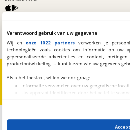
viaBOVAG.nl
Kosterijland
15
Verantwoord gebruik van uw gegevens
3981 AJ
Bunnik
Een initiatief van
Wij en
onze 1022 partners
verwerken je persoonl
BOVAG
technologieën zoals cookies om informatie op uw a
gepersonaliseerde advertenties en content, metingen
productontwikkeling. U kunt kiezen wie uw gegevens gebr
Over viaBOVAG.nl
Disclaimer- en Privacyverklaring
Cookievoorkeuren
Vacatures
Als u het toestaat, willen we ook graag:
Informatie verzamelen over uw geografische locati
Uw apparaat identificeren door het actief te scann
Lees meer over hoe uw persoonlijke gegevens worden ve
U kunt uw toestemming op elk moment wijzigen of intrekk
2
Opslaan
Met cookies en vergelijkbare technieken zorgen we voor 
Tenways
AGO-T
Accep
cookies zorgen ervoor dat de website goed werkt. Ook g