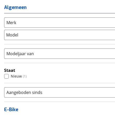
Mixed
(
0
)
Mountainbike
(
0
)
Algemeen
Unisex
(
1
)
Overig
(
0
)
Racefiets
(
0
)
Merk
Stadsfiets
(
1
)
Model
Tandem
(
0
)
Vouwfiets
(
0
)
Modeljaar van
Staat
Nieuw
(
1
)
Aangeboden sinds
E-Bike