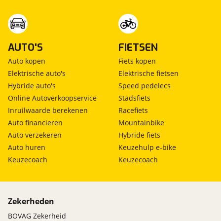
AUTO'S
FIETSEN
Auto kopen
Fiets kopen
Elektrische auto's
Elektrische fietsen
Hybride auto's
Speed pedelecs
Online Autoverkoopservice
Stadsfiets
Inruilwaarde berekenen
Racefiets
Auto financieren
Mountainbike
Auto verzekeren
Hybride fiets
Auto huren
Keuzehulp e-bike
Keuzecoach
Keuzecoach
Zekerheden
BOVAG Zekerheid