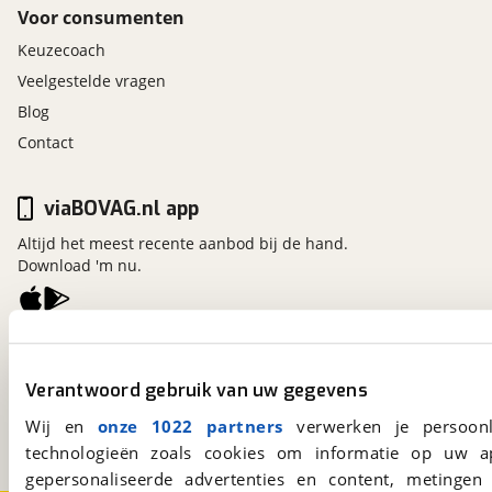
Voor consumenten
Keuzecoach
Veelgestelde vragen
Blog
Contact
viaBOVAG.nl app
Altijd het meest recente aanbod bij de hand.
Download 'm nu.
viaBOVAG.nl
Kosterijland
15
Verantwoord gebruik van uw gegevens
3981 AJ
Bunnik
Wij en
onze 1022 partners
verwerken je persoonl
Een initiatief van
BOVAG
technologieën zoals cookies om informatie op uw a
gepersonaliseerde advertenties en content, metingen