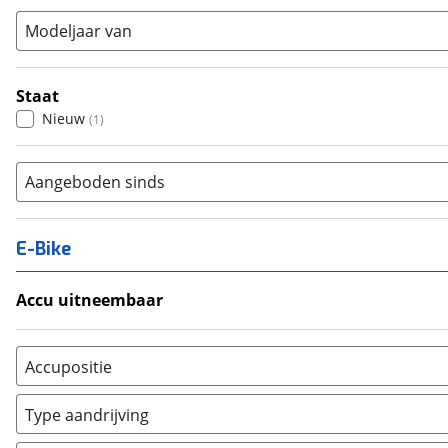
Modeljaar van
Staat
Nieuw
(
1
)
Aangeboden sinds
E-Bike
Accu uitneembaar
Ja, uitneembaar
(
0
)
Nee, vast
(
0
)
Accupositie
Bagagedrager
(
0
)
Type aandrijving
Frame
(
0
)
Achterwiel
(
0
)