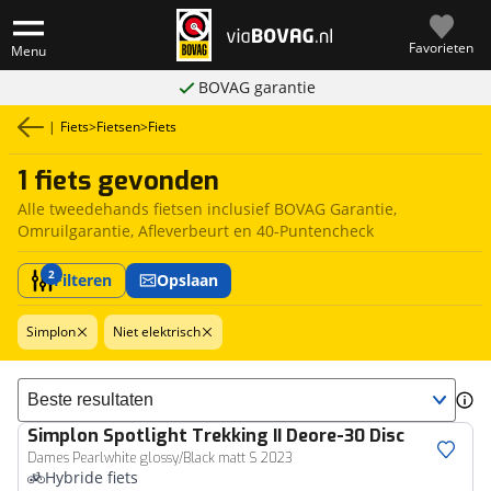
Favorieten
Menu
BOVAG garantie
|
Fiets
>
Fietsen
>
Fiets
1 fiets gevonden
Alle tweedehands fietsen inclusief BOVAG Garantie,
Omruilgarantie, Afleverbeurt en 40-Puntencheck
2
Filteren
Opslaan
Simplon
Niet elektrisch
Sorteer resultaten
Simplon
Spotlight Trekking II Deore-30 Disc
Dames Pearlwhite glossy/Black matt S 2023
Hybride fiets