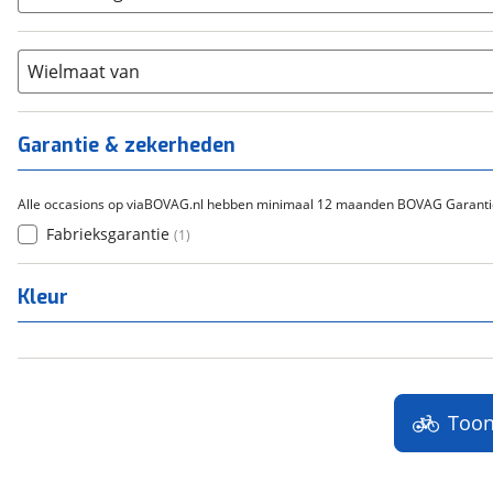
Cortina
(
0
)
Chroom-molybdeen
(
0
)
21+
(
0
)
Flyer
(
0
)
Scandium
(
0
)
Overig
(
0
)
Staal
Wielmaat van
(
0
)
Tica
(
0
)
Titanium
(
0
)
Garantie & zekerheden
Alle occasions op viaBOVAG.nl hebben minimaal 12 maanden BOVAG Garanti
Fabrieksgarantie
(
1
)
Kleur
Too