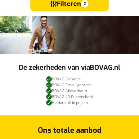
Filteren
2
De zekerheden van viaBOVAG.nl
BOVAG Garantie
BOVAG Omruilgarantie
BOVAG Afleverbeurt
BOVAG 40-Puntencheck
Heldere all-in prijzen
Ons totale aanbod