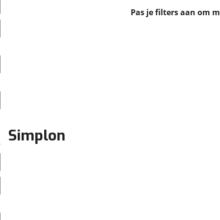
erbeteren. We tonen je graag relevante advertenties en geb
Pas je filters aan om 
ag op en buiten onze website volgt – uiteraard op anoni
laimer en privacyverklaring
. Als je weigert, plaatsen we a
che cookies. Je voorkeuren kun je later altijd aan
Simplon