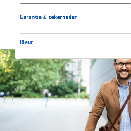
Tica
(
0
)
Titanium
(
0
)
Garantie & zekerheden
Kleur