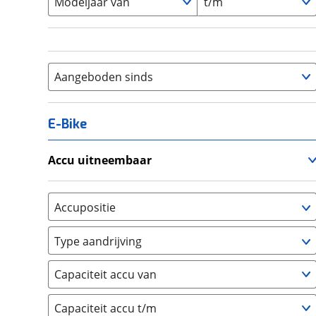
Modeljaar van
t/m
Aangeboden sinds
E-Bike
Accu uitneembaar
Ja, uitneembaar
(
0
)
Nee, vast
(
0
)
Accupositie
Bagagedrager
(
0
)
Type aandrijving
Frame
(
0
)
Achterwiel
(
0
)
Vloer
(
0
)
Capaciteit accu van
Trapas
(
0
)
Achterbank
(
0
)
Voorwiel
(
0
)
Capaciteit accu t/m
Kofferbak
(
0
)