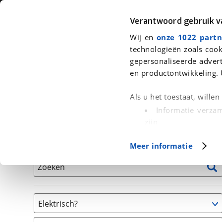
Auto
Fiets
Moto
Verantwoord gebruik 
Wij en
onze 1022 partn
<
Terug
|
Home
>
Fiets
>
Fietsen
technologieën zoals cook
gepersonaliseerde advert
We hebben 0 fietsen voor je gevon
en productontwikkeling. 
Alle tweedehands fietsen inclusief BOVAG Garantie, 
Als u het toestaat, wille
en 40-Puntencheck
Informatie verzam
zijn
Uw apparaat id
Basisgegevens
Meer informatie
(fingerprinting)
Lees meer over hoe uw
Zoeken
detailgedeelte
in. U k
Cookieverklaring.
Elektrisch?
Met cookies en vergelij
Niet elektrisch
Functionele cookies zorg
(
0
)