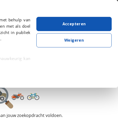
Over viaBOVAG.nl
 met behulp van
Accepteren
en met als doel
zicht in publiek
.
Simplon
Weigeren
Wis alle filters
Zoekopdracht opslaan
 nauwkeurig kan
 eigenschappen
rkeuren in het
trekken in de
lijke ervaring.
 aan jouw zoekopdracht voldoen.
ytische cookies