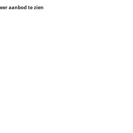
ruiken daarvoor
meer aanbod te zien
eme basis. Meer
lleen functionele
passen via de