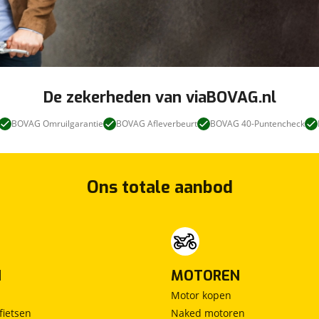
De zekerheden van viaBOVAG.nl
BOVAG Omruilgarantie
BOVAG Afleverbeurt
BOVAG 40-Puntencheck
Ons totale aanbod
N
MOTOREN
Motor kopen
fietsen
Naked motoren