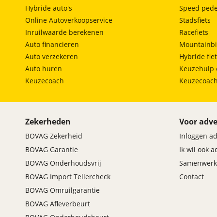
Hybride auto's
Speed pede
Online Autoverkoopservice
Stadsfiets
Inruilwaarde berekenen
Racefiets
Auto financieren
Mountainbi
Auto verzekeren
Hybride fie
Auto huren
Keuzehulp 
Keuzecoach
Keuzecoac
Zekerheden
Voor adve
BOVAG Zekerheid
Inloggen a
BOVAG Garantie
Ik wil ook 
BOVAG Onderhoudsvrij
Samenwerk
BOVAG Import Tellercheck
Contact
BOVAG Omruilgarantie
BOVAG Afleverbeurt