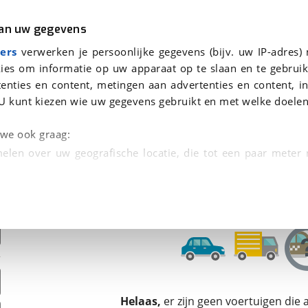
r
Kampeer
van uw gegevens
ers
verwerken je persoonlijke gegevens (bijv. uw IP-adres)
ies om informatie op uw apparaat op te slaan en te gebruik
enties en content, metingen aan advertenties en content, in
den
U kunt kiezen wie uw gegevens gebruikt en met welke doelen
Omruilgarantie, Afleverbeurt
n we ook graag:
elen over uw geografische locatie, die tot een paar meter
entificeren door het actief te scannen op specifieke
 persoonlijke gegevens worden verwerkt en stel uw voo
unt uw toestemming op elk moment wijzigen of in
kbare technieken zorgen we voor een betere en meer persoon
Helaas,
er zijn geen voertuigen die
en ervoor dat de website goed werkt. Ook gebruiken we anal