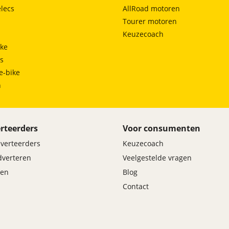
lecs
AllRoad motoren
Tourer motoren
Keuzecoach
ke
ts
e-bike
h
rteerders
Voor consumenten
dverteerders
Keuzecoach
adverteren
Veelgestelde vragen
en
Blog
Contact