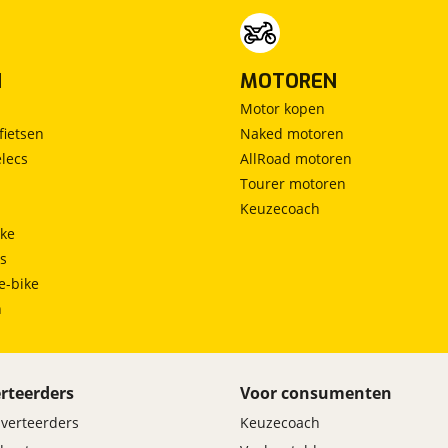
N
MOTOREN
Motor kopen
fietsen
Naked motoren
lecs
AllRoad motoren
Tourer motoren
Keuzecoach
ke
ts
e-bike
h
rteerders
Voor consumenten
dverteerders
Keuzecoach