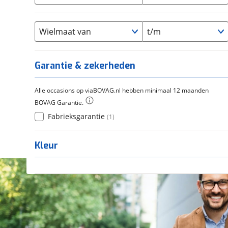
Chroom-molybdeen
(
0
)
21+
(
0
)
Flyer
(
0
)
Scandium
(
0
)
Overig
(
0
)
Staal
Wielmaat van
t/m
(
0
)
Tica
(
0
)
Titanium
(
0
)
Garantie & zekerheden
Alle occasions op viaBOVAG.nl hebben minimaal 12 maanden
BOVAG Garantie.
Fabrieksgarantie
(
1
)
Kleur