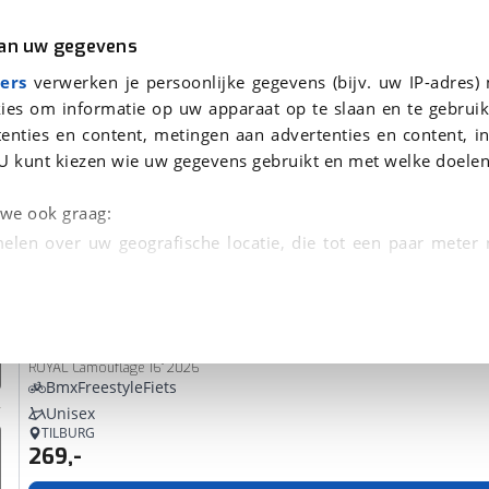
r
Kampeer
van uw gegevens
ers
verwerken je persoonlijke gegevens (bijv. uw IP-adres)
ies om informatie op uw apparaat op te slaan en te gebruik
enties en content, metingen aan advertenties en content, in
n
U kunt kiezen wie uw gegevens gebruikt en met welke doelen
Omruilgarantie, Afleverbeurt
n we ook graag:
elen over uw geografische locatie, die tot een paar meter
entificeren door het actief te scannen op specifieke
Royal
Bugatti
 persoonlijke gegevens worden verwerkt en stel uw voo
ROYAL Camouflage 16" 2026
unt uw toestemming op elk moment wijzigen of in
BmxFreestyleFiets
Unisex
TILBURG
269,-
kbare technieken zorgen we voor een betere en meer persoon
en ervoor dat de website goed werkt. Ook gebruiken we anal