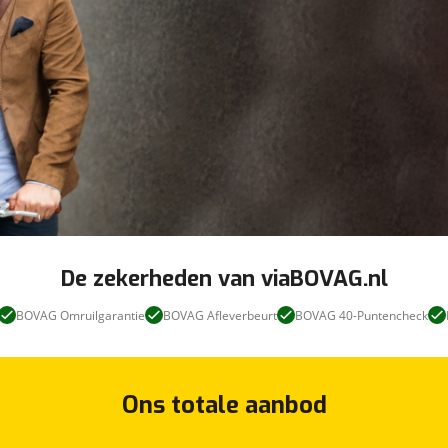
De zekerheden van viaBOVAG.nl
BOVAG Omruilgarantie
BOVAG Afleverbeurt
BOVAG 40-Puntencheck
Ons totale aanbod