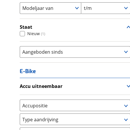
Modeljaar van
t/m
Staat
Nieuw
(
1
)
Aangeboden sinds
E-Bike
Accu uitneembaar
Ja, uitneembaar
(
0
)
Nee, vast
(
0
)
Accupositie
Bagagedrager
(
0
)
Type aandrijving
Frame
(
0
)
Achterwiel
(
0
)