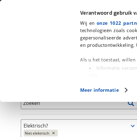
Auto
Fiets
Moto
Verantwoord gebruik 
Wij en
onze 1022 partn
<
Terug
|
Home
>
Fiets
>
Fietsen
>
Fiets
technologieën zoals cook
gepersonaliseerde advert
We hebben 1 fiets voor je gevonde
en productontwikkeling. 
Alle tweedehands fietsen inclusief BOVAG Garantie, 
Als u het toestaat, wille
en 40-Puntencheck
Informatie verzam
zijn
Uw apparaat id
Basisgegevens
Meer informatie
(fingerprinting)
Lees meer over hoe uw
Zoeken
detailgedeelte
in. U k
Cookieverklaring.
Elektrisch?
Met cookies en vergelij
Niet elektrisch
Functionele cookies zorg