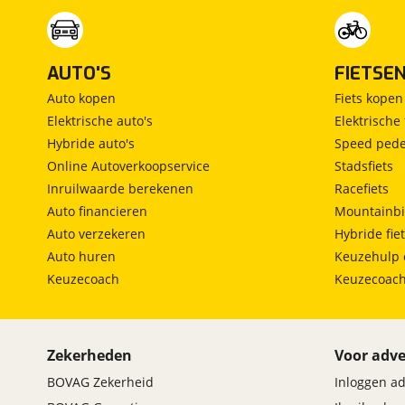
AUTO'S
FIETSE
Auto kopen
Fiets kopen
Elektrische auto's
Elektrische 
Hybride auto's
Speed pede
Online Autoverkoopservice
Stadsfiets
Inruilwaarde berekenen
Racefiets
Auto financieren
Mountainbi
Auto verzekeren
Hybride fie
Auto huren
Keuzehulp 
Keuzecoach
Keuzecoac
Zekerheden
Voor adve
BOVAG Zekerheid
Inloggen a