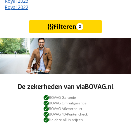
Royal 2023
Royal 2022
Filteren
2
De zekerheden van viaBOVAG.nl
BOVAG Garantie
BOVAG Omruilgarantie
BOVAG Afleverbeurt
BOVAG 40-Puntencheck
Heldere all-in prijzen