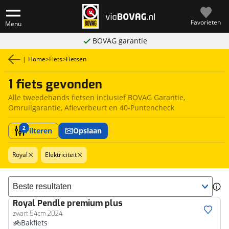
Favorieten
Menu
BOVAG garantie
|
Home
>
Fiets
>
Fietsen
1 fiets gevonden
Alle tweedehands fietsen inclusief BOVAG Garantie,
Omruilgarantie, Afleverbeurt en 40-Puntencheck
2
Filteren
Opslaan
Royal
Elektriciteit
Sorteer resultaten
Royal
Pendle premium plus
zwart 54cm 2024
Bakfiets