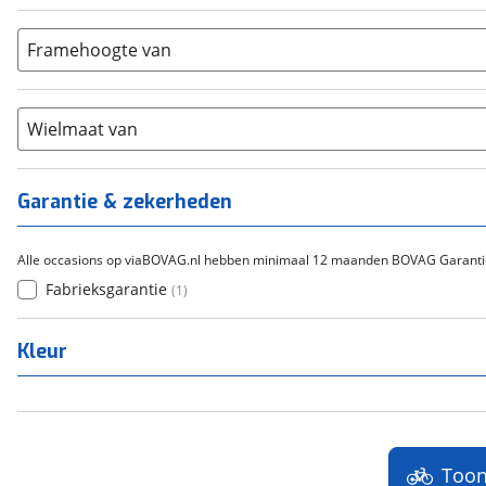
(
0
)
Aluminium
(
0
)
9-14
(
0
)
Gazelle
(
0
)
Carbon
(
0
)
15-20
Framehoogte van
(
0
)
Cortina
(
0
)
Chroom-molybdeen
(
0
)
21+
(
0
)
Flyer
(
0
)
Scandium
(
0
)
Overig
(
0
)
Staal
Wielmaat van
(
0
)
Tica
(
0
)
Titanium
(
0
)
Garantie & zekerheden
Alle occasions op viaBOVAG.nl hebben minimaal 12 maanden BOVAG Garanti
Fabrieksgarantie
(
1
)
Kleur
Too