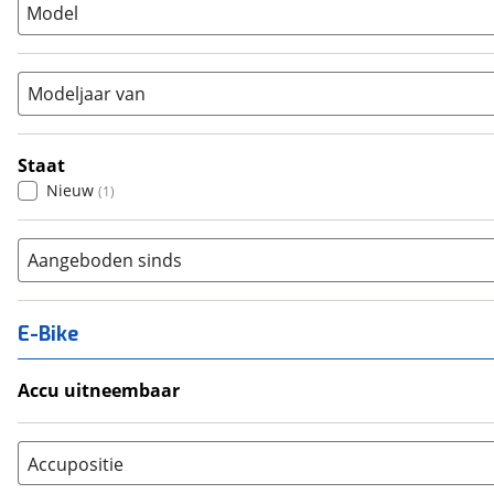
Model
Tandem
(
0
)
Vouwfiets
(
0
)
Modeljaar van
Staat
Nieuw
(
1
)
Aangeboden sinds
E-Bike
Accu uitneembaar
Ja, uitneembaar
(
0
)
Nee, vast
(
0
)
Accupositie