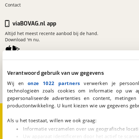
Contact
viaBOVAG.nl app
Altijd het meest recente aanbod bij de hand.
Download 'm nu.
viaBOVAG.nl
Kosterijland
15
Verantwoord gebruik van uw gegevens
3981 AJ
Bunnik
Wij en
onze 1022 partners
verwerken je persoonl
Een initiatief van
BOVAG
technologieën zoals cookies om informatie op uw a
gepersonaliseerde advertenties en content, metingen
productontwikkeling. U kunt kiezen wie uw gegevens gebr
Over viaBOVAG.nl
Disclaimer- en Privacyverklaring
Cookievoorkeuren
Vacatures
Als u het toestaat, willen we ook graag:
Informatie verzamelen over uw geografische locati
Uw apparaat identificeren door het actief te scann