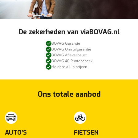
De zekerheden van viaBOVAG.nl
BOVAG Garantie
BOVAG Omruilgarantie
BOVAG Afleverbeurt
BOVAG 40-Puntencheck
Heldere all-in prijzen
Ons totale aanbod
AUTO'S
FIETSEN