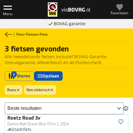
Favorieten
Menu
BOVAG garantie
|
Fiets
>
Fietsen
>
Fiets
3 fietsen gevonden
Alle tweedehands fietsen inclusief BOVAG Garantie,
Omruilgarantie, Afleverbeurt en 40-Puntencheck
2
Filteren
Opslaan
Roetz
Niet elektrisch
Sorteer resultaten
Roetz
Road 3v
Dames Matt Ocean Blue 57cm L 2024
Stadsfiets