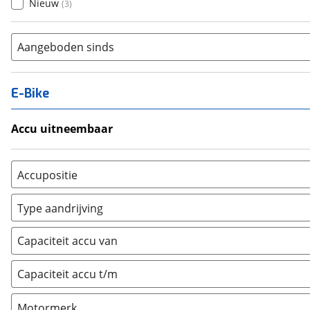
Nieuw
(
3
)
Aangeboden sinds
E-Bike
Accu uitneembaar
Ja, uitneembaar
(
0
)
Nee, vast
(
0
)
Accupositie
Bagagedrager
(
0
)
Type aandrijving
Frame
(
0
)
Achterwiel
(
0
)
Vloer
(
0
)
Capaciteit accu van
Trapas
(
0
)
Achterbank
(
0
)
Voorwiel
(
0
)
Capaciteit accu t/m
Kofferbak
(
0
)
Overig
(
0
)
Motormerk