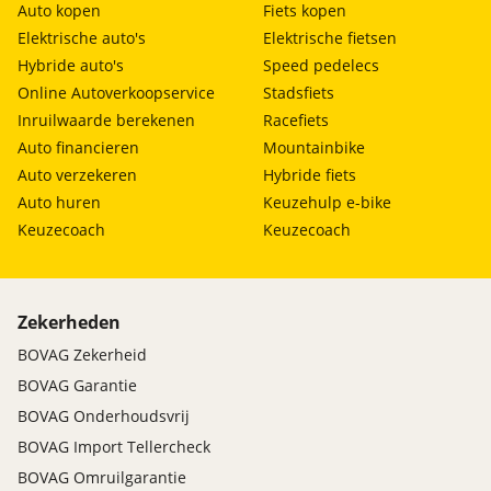
Auto kopen
Fiets kopen
Elektrische auto's
Elektrische fietsen
Hybride auto's
Speed pedelecs
Online Autoverkoopservice
Stadsfiets
Inruilwaarde berekenen
Racefiets
Auto financieren
Mountainbike
Auto verzekeren
Hybride fiets
Auto huren
Keuzehulp e-bike
Keuzecoach
Keuzecoach
Zekerheden
BOVAG Zekerheid
BOVAG Garantie
BOVAG Onderhoudsvrij
BOVAG Import Tellercheck
BOVAG Omruilgarantie