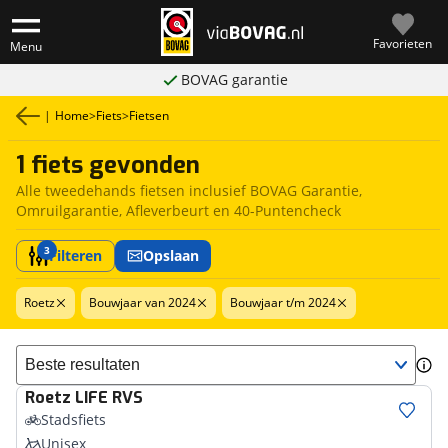
Favorieten
Menu
BOVAG garantie
|
Home
>
Fiets
>
Fietsen
1 fiets gevonden
Alle tweedehands fietsen inclusief BOVAG Garantie,
Omruilgarantie, Afleverbeurt en 40-Puntencheck
3
Filteren
Opslaan
Roetz
Bouwjaar van 2024
Bouwjaar t/m 2024
Sorteer resultaten
Roetz
LIFE RVS
Stadsfiets
Unisex