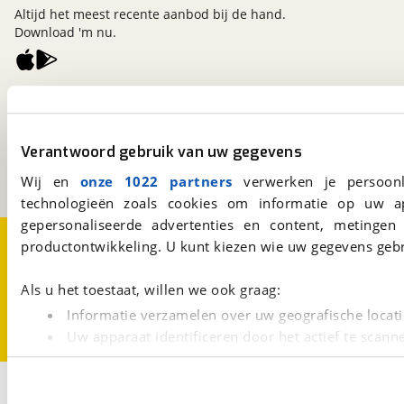
Altijd het meest recente aanbod bij de hand.
Download 'm nu.
viaBOVAG.nl
Kosterijland
15
3981 AJ
Bunnik
Verantwoord gebruik van uw gegevens
Een initiatief van
BOVAG
Wij en
onze 1022 partners
verwerken je persoonl
technologieën zoals cookies om informatie op uw a
gepersonaliseerde advertenties en content, metingen
Over viaBOVAG.nl
Disclaimer- en Privacyverklaring
productontwikkeling. U kunt kiezen wie uw gegevens gebr
Cookievoorkeuren
Vacatures
Als u het toestaat, willen we ook graag:
Informatie verzamelen over uw geografische locati
Uw apparaat identificeren door het actief te scann
Lees meer over hoe uw persoonlijke gegevens worden ve
U kunt uw toestemming op elk moment wijzigen of intrekk
3
Opslaan