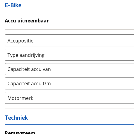
E-Bike
Accu uitneembaar
Ja, uitneembaar
(
0
)
Nee, vast
(
0
)
Accupositie
Bagagedrager
(
0
)
Type aandrijving
Frame
(
0
)
Achterwiel
(
0
)
Vloer
(
0
)
Capaciteit accu van
Trapas
(
0
)
Achterbank
(
0
)
Voorwiel
(
0
)
Capaciteit accu t/m
Kofferbak
(
0
)
Overig
(
0
)
Motormerk
Bosch
(
0
)
Yamaha
(
0
)
Techniek
Stromer
(
0
)
Giant
Remsysteem
(
0
)