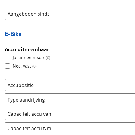
Aangeboden sinds
E-Bike
Accu uitneembaar
Ja, uitneembaar
(
0
)
Nee, vast
(
0
)
Accupositie
Bagagedrager
(
0
)
Type aandrijving
Frame
(
0
)
Achterwiel
(
0
)
Vloer
(
0
)
Capaciteit accu van
Trapas
(
0
)
Achterbank
(
0
)
Voorwiel
(
0
)
Capaciteit accu t/m
Kofferbak
(
0
)