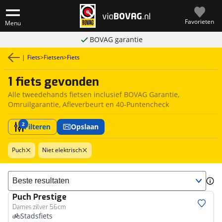
Favorieten
Menu
BOVAG garantie
|
Fiets
>
Fietsen
>
Fiets
1 fiets gevonden
Alle tweedehands fietsen inclusief BOVAG Garantie,
Omruilgarantie, Afleverbeurt en 40-Puntencheck
2
Filteren
Opslaan
Puch
Niet elektrisch
Sorteer resultaten
Puch
Prestige
Dames zilver 56cm
Stadsfiets