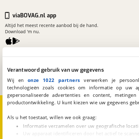
viaBOVAG.nl app
Altijd het meest recente aanbod bij de hand.
Download 'm nu.
viaBOVAG.nl
Kosterijland
15
3981 AJ
Bunnik
Verantwoord gebruik van uw gegevens
Een initiatief van
Wij en
onze 1022 partners
verwerken je persoonl
BOVAG
technologieën zoals cookies om informatie op uw a
gepersonaliseerde advertenties en content, metingen
Over viaBOVAG.nl
Disclaimer- en Privacyverklaring
productontwikkeling. U kunt kiezen wie uw gegevens gebr
Cookievoorkeuren
Vacatures
Als u het toestaat, willen we ook graag:
Informatie verzamelen over uw geografische locati
Uw apparaat identificeren door het actief te scann