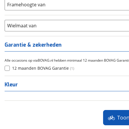
Carbon
(
0
)
15-20
Framehoogte van
(
0
)
Chroom-molybdeen
(
0
)
21+
(
0
)
Scandium
(
0
)
Staal
Wielmaat van
(
0
)
Tica
(
0
)
Titanium
(
0
)
Garantie & zekerheden
Alle occasions op viaBOVAG.nl hebben minimaal 12 maanden BOVAG Garanti
12 maanden BOVAG Garantie
(
1
)
Kleur
Too