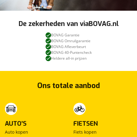
De zekerheden van viaBOVAG.nl
BOVAG Garantie
BOVAG Omruilgarantie
BOVAG Afleverbeurt
BOVAG 40-Puntencheck
Heldere all-in prijzen
Ons totale aanbod
AUTO'S
FIETSEN
Auto kopen
Fiets kopen