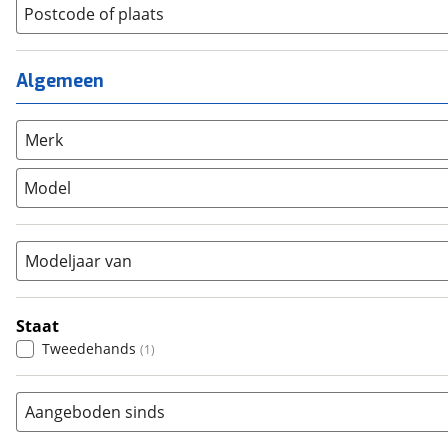
Lage instap
Postcode of plaats
(
0
)
Kinderfiets
(
0
)
Meisjes
(
0
)
Ligfiets
(
0
)
Mixed
(
0
)
Mountainbike
(
0
)
Algemeen
Unisex
(
0
)
Overig
(
0
)
Racefiets
(
0
)
Merk
Stadsfiets
(
1
)
Model
Tandem
(
0
)
Vouwfiets
(
0
)
Modeljaar van
Staat
Tweedehands
(
1
)
Aangeboden sinds