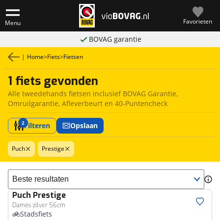
Favorieten
Menu
BOVAG garantie
|
Home
>
Fiets
>
Fietsen
1 fiets gevonden
Alle tweedehands fietsen inclusief BOVAG Garantie,
Omruilgarantie, Afleverbeurt en 40-Puntencheck
2
Filteren
Opslaan
Puch
Prestige
Sorteer resultaten
Puch
Prestige
Dames zilver 56cm
Stadsfiets