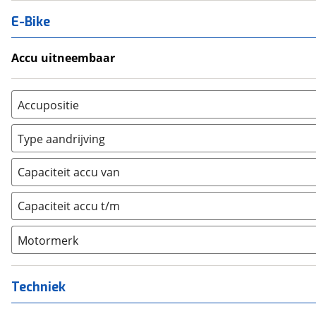
E-Bike
Accu uitneembaar
Ja, uitneembaar
(
0
)
Nee, vast
(
0
)
Accupositie
Bagagedrager
(
0
)
Type aandrijving
Frame
(
0
)
Achterwiel
(
0
)
Vloer
(
0
)
Capaciteit accu van
Trapas
(
0
)
Achterbank
(
0
)
Voorwiel
(
0
)
Capaciteit accu t/m
Kofferbak
(
0
)
Overig
(
0
)
Motormerk
Bosch
(
0
)
Yamaha
(
0
)
Techniek
Stromer
(
0
)