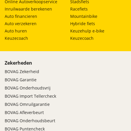
Online Autoverkoopservice
Stadsfiets
Inruilwaarde berekenen
Racefiets
Auto financieren
Mountainbike
Auto verzekeren
Hybride fiets
Auto huren
Keuzehulp e-bike
Keuzecoach
Keuzecoach
Zekerheden
BOVAG Zekerheid
BOVAG Garantie
BOVAG Onderhoudsvrij
BOVAG Import Tellercheck
BOVAG Omruilgarantie
BOVAG Afleverbeurt
BOVAG Onderhoudsbeurt
BOVAG Puntencheck