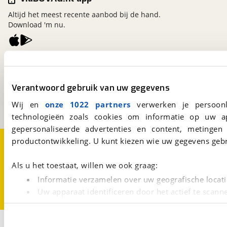
Altijd het meest recente aanbod bij de hand.
Download 'm nu.
viaBOVAG.nl
Kosterijland
15
3981 AJ
Bunnik
Verantwoord gebruik van uw gegevens
Een initiatief van
Wij en
onze 1022 partners
verwerken je persoonl
BOVAG
technologieën zoals cookies om informatie op uw a
gepersonaliseerde advertenties en content, metingen
Over viaBOVAG.nl
Disclaimer- en Privacyverklaring
productontwikkeling. U kunt kiezen wie uw gegevens gebr
Cookievoorkeuren
Vacatures
Als u het toestaat, willen we ook graag:
Informatie verzamelen over uw geografische locati
Uw apparaat identificeren door het actief te scann
Lees meer over hoe uw persoonlijke gegevens worden ve
U kunt uw toestemming op elk moment wijzigen of intrekk
2
Opslaan