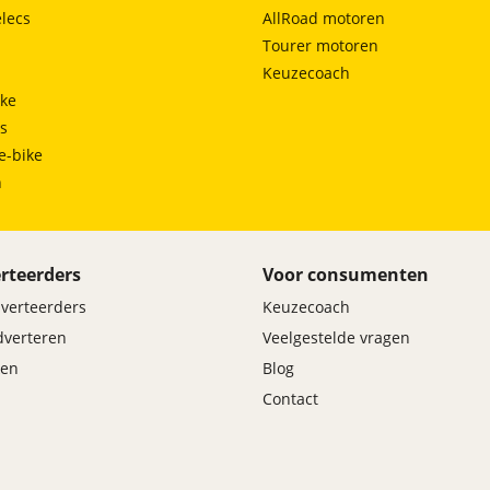
lecs
AllRoad motoren
Tourer motoren
Keuzecoach
ke
ts
e-bike
h
rteerders
Voor consumenten
dverteerders
Keuzecoach
adverteren
Veelgestelde vragen
en
Blog
Contact