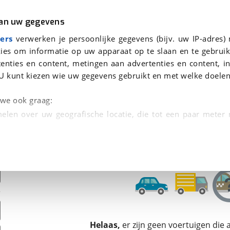
r
Kampeer
van uw gegevens
ers
verwerken je persoonlijke gegevens (bijv. uw IP-adres)
ies om informatie op uw apparaat op te slaan en te gebruik
enties en content, metingen aan advertenties en content, in
den
U kunt kiezen wie uw gegevens gebruikt en met welke doelen
Omruilgarantie, Afleverbeurt
n we ook graag:
elen over uw geografische locatie, die tot een paar meter
entificeren door het actief te scannen op specifieke
 persoonlijke gegevens worden verwerkt en stel uw voo
unt uw toestemming op elk moment wijzigen of in
kbare technieken zorgen we voor een betere en meer persoon
Helaas,
er zijn geen voertuigen die
en ervoor dat de website goed werkt. Ook gebruiken we anal