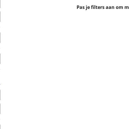
erbeteren. We tonen je graag relevante advertenties en geb
Pas je filters aan om 
ag op en buiten onze website volgt – uiteraard op anoni
laimer en privacyverklaring
. Als je weigert, plaatsen we a
che cookies. Je voorkeuren kun je later altijd aan