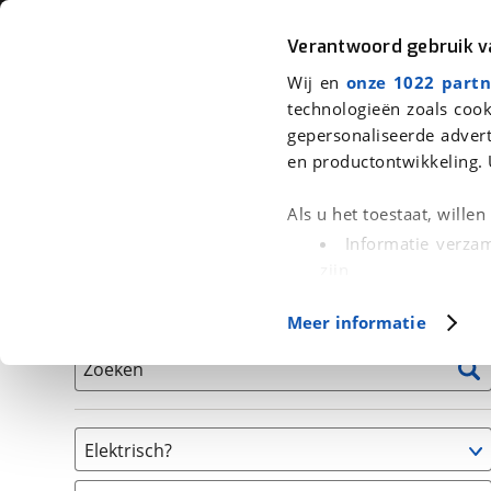
Auto
Fiets
Moto
Verantwoord gebruik 
Wij en
onze 1022 partn
<
Terug
|
Home
>
Fiets
>
Fietsen
technologieën zoals cook
gepersonaliseerde advert
We hebben 0 fietsen voor je gevon
en productontwikkeling. 
Alle tweedehands fietsen inclusief BOVAG Garantie, 
Als u het toestaat, wille
en 40-Puntencheck
Informatie verzam
zijn
Uw apparaat id
Basisgegevens
Meer informatie
(fingerprinting)
Lees meer over hoe uw
Zoeken
detailgedeelte
in. U k
Cookieverklaring.
Elektrisch?
Met cookies en vergelij
Niet elektrisch
Functionele cookies zorg
(
0
)