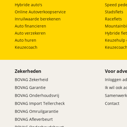
Hybride auto's
Speed pede
Online Autoverkoopservice
Stadsfiets
Inruilwaarde berekenen
Racefiets
Auto financieren
Mountainbi
Auto verzekeren
Hybride fie
Auto huren
Keuzehulp 
Keuzecoach
Keuzecoac
Zekerheden
Voor adve
BOVAG Zekerheid
Inloggen a
BOVAG Garantie
Ik wil ook 
BOVAG Onderhoudsvrij
Samenwerk
BOVAG Import Tellercheck
Contact
BOVAG Omruilgarantie
BOVAG Afleverbeurt