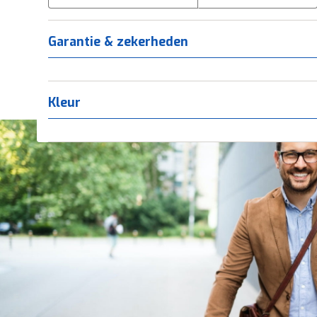
Tica
(
0
)
Titanium
(
0
)
Garantie & zekerheden
Kleur