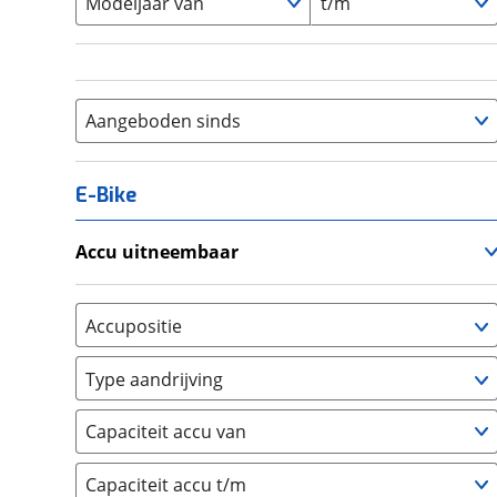
Modeljaar van
t/m
Aangeboden sinds
E-Bike
Accu uitneembaar
Ja, uitneembaar
(
0
)
Nee, vast
(
0
)
Accupositie
Bagagedrager
(
0
)
Type aandrijving
Frame
(
0
)
Achterwiel
(
0
)
Vloer
(
0
)
Capaciteit accu van
Trapas
(
0
)
Achterbank
(
0
)
Voorwiel
(
0
)
Capaciteit accu t/m
Kofferbak
(
0
)