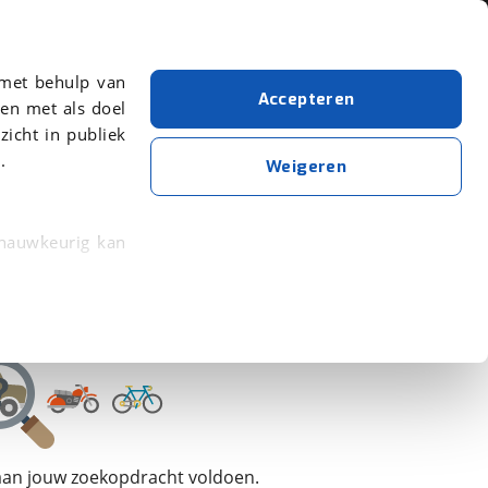
Over viaBOVAG.nl
 met behulp van
Accepteren
en met als doel
zicht in publiek
.
Weigeren
 nauwkeurig kan
 eigenschappen
rkeuren in het
trekken in de
lijke ervaring.
 aan jouw zoekopdracht voldoen.
ytische cookies