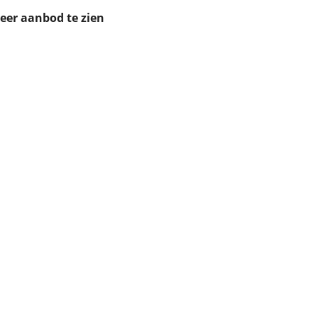
ruiken daarvoor
meer aanbod te zien
eme basis. Meer
lleen functionele
passen via de