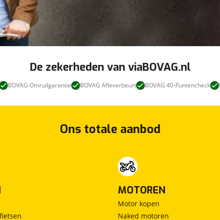
De zekerheden van viaBOVAG.nl
BOVAG Omruilgarantie
BOVAG Afleverbeurt
BOVAG 40-Puntencheck
Ons totale aanbod
N
MOTOREN
Motor kopen
fietsen
Naked motoren