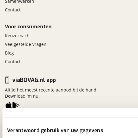
Samenwerken
Contact
Voor consumenten
Keuzecoach
Veelgestelde vragen
Blog
Contact
viaBOVAG.nl app
Altijd het meest recente aanbod bij de hand.
Download 'm nu.
viaBOVAG.nl
Kosterijland
15
Verantwoord gebruik van uw gegevens
3981 AJ
Bunnik