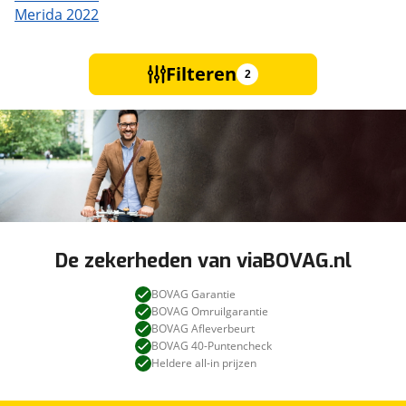
Merida 2022
Filteren
2
De zekerheden van viaBOVAG.nl
BOVAG Garantie
BOVAG Omruilgarantie
BOVAG Afleverbeurt
BOVAG 40-Puntencheck
Heldere all-in prijzen