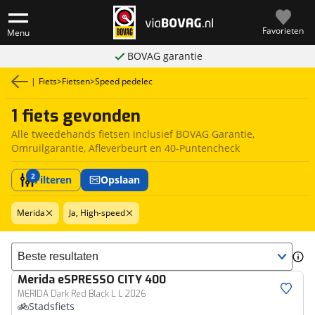
Favorieten
Menu
BOVAG garantie
|
Fiets
>
Fietsen
>
Speed pedelec
1 fiets gevonden
Alle tweedehands fietsen inclusief BOVAG Garantie,
Omruilgarantie, Afleverbeurt en 40-Puntencheck
2
Filteren
Opslaan
Merida
Ja, High-speed
Sorteer resultaten
Merida
eSPRESSO CITY 400
MERIDA Dark Red Black L L 2026
Stadsfiets