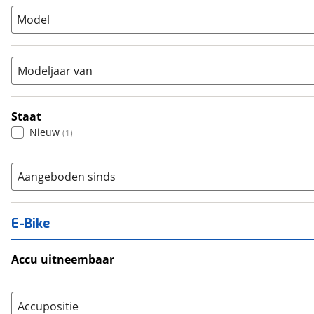
(
1
)
Model
Tandem
(
0
)
Vouwfiets
(
0
)
Modeljaar van
Staat
Nieuw
(
1
)
Aangeboden sinds
E-Bike
Accu uitneembaar
Ja, uitneembaar
(
0
)
Nee, vast
(
0
)
Accupositie