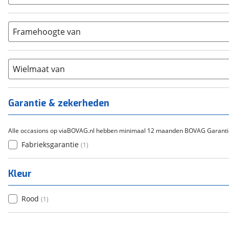
5-8
(
0
)
Bafang
(
0
)
Aluminium
(
1
)
9-14
(
1
)
Gazelle
(
0
)
Carbon
(
0
)
15-20
Framehoogte van
(
0
)
Cortina
(
0
)
Chroom-molybdeen
(
0
)
21+
(
0
)
Flyer
(
0
)
Scandium
(
0
)
Overig
(
0
)
Staal
Wielmaat van
(
0
)
Tica
(
0
)
Titanium
(
0
)
Garantie & zekerheden
Alle occasions op viaBOVAG.nl hebben minimaal 12 maanden BOVAG Garanti
Fabrieksgarantie
(
1
)
Kleur
Rood
(
1
)