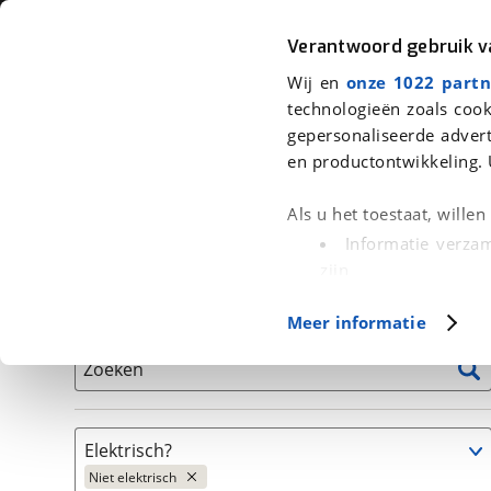
Auto
Fiets
Moto
Verantwoord gebruik 
Wij en
onze 1022 partn
<
Terug
|
Home
>
Fiets
>
Fietsen
>
Fiets
technologieën zoals cook
gepersonaliseerde advert
We hebben 58 fietsen voor je gev
en productontwikkeling. 
Alle tweedehands fietsen inclusief BOVAG Garantie, 
Als u het toestaat, wille
en 40-Puntencheck
Informatie verzam
zijn
Uw apparaat id
Basisgegevens
Meer informatie
(fingerprinting)
Lees meer over hoe uw
Zoeken
detailgedeelte
in. U k
Cookieverklaring.
Elektrisch?
Met cookies en vergelij
Niet elektrisch
Functionele cookies zorg