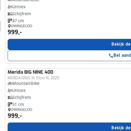
Unisex
Schijfrem
47 cm
DWINGELOO
999,-
Bekijk de
Bel aan
Merida
BIG NINE 400
MERIDA GRIJS XL 51cm XL 2025
Mountainbike
Unisex
Schijfrem
51 cm
DWINGELOO
999,-
Bekijk de