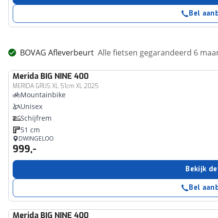
Bel aan
BOVAG Afleverbeurt
Alle fietsen gegarandeerd 6 ma
Merida
BIG NINE 400
MERIDA GRIJS XL 51cm XL 2025
Mountainbike
Unisex
Schijfrem
51 cm
DWINGELOO
999,-
Bekijk de
Bel aan
Merida
BIG NINE 400