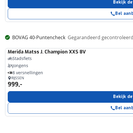
Bekijk de
Bel aan
BOVAG 40-Puntencheck
Gegarandeerd gecontroleerd 
Merida
Matss J. Champion XXS 8V
Stadsfiets
Jongens
8 versnellingen
RIJSSEN
999,-
Bekijk de
Bel aan