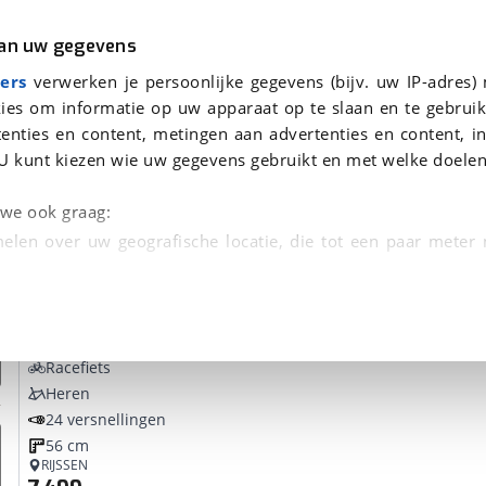
r
Kampeer
van uw gegevens
ers
verwerken je persoonlijke gegevens (bijv. uw IP-adres)
ies om informatie op uw apparaat op te slaan en te gebruik
enties en content, metingen aan advertenties en content, in
onden
U kunt kiezen wie uw gegevens gebruikt en met welke doelen
Omruilgarantie, Afleverbeurt
n we ook graag:
elen over uw geografische locatie, die tot een paar meter
entificeren door het actief te scannen op specifieke
Merida
Reacto 9000
 persoonlijke gegevens worden verwerkt en stel uw voo
Racefiets
unt uw toestemming op elk moment wijzigen of in
Heren
24 versnellingen
56 cm
kbare technieken zorgen we voor een betere en meer persoon
RIJSSEN
en ervoor dat de website goed werkt. Ook gebruiken we anal