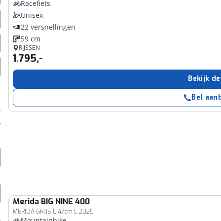
Racefiets
Unisex
22 versnellingen
59 cm
RIJSSEN
1.795,-
Bekijk de
Bel aan
Merida
BIG NINE 400
MERIDA GRIJS L 47cm L 2025
Mountainbike