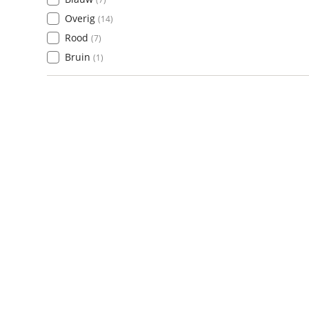
Overig
(
14
)
Rood
(
7
)
Bruin
(
1
)