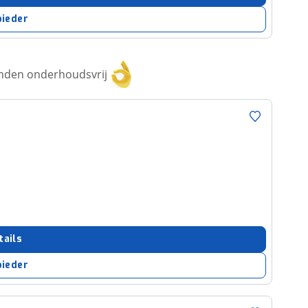
bieder
anden onderhoudsvrij
tails
bieder