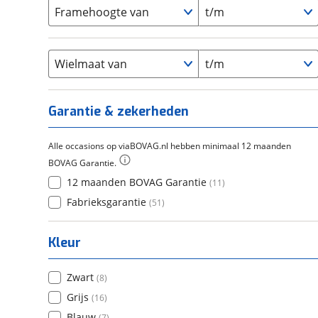
Carbon
(
0
)
15-20
Framehoogte van
t/m
(
18
)
Cortina
(
0
)
Chroom-molybdeen
(
0
)
21+
(
14
)
Flyer
(
0
)
Scandium
(
0
)
Overig
(
0
)
Staal
Wielmaat van
t/m
(
1
)
Tica
(
0
)
Titanium
(
0
)
Garantie & zekerheden
Alle occasions op viaBOVAG.nl hebben minimaal 12 maanden
BOVAG Garantie.
12 maanden BOVAG Garantie
(
11
)
Fabrieksgarantie
(
51
)
Kleur
Zwart
(
8
)
Grijs
(
16
)
Blauw
(
7
)