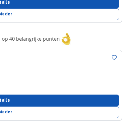
tails
bieder
op 40 belangrijke punten
tails
bieder