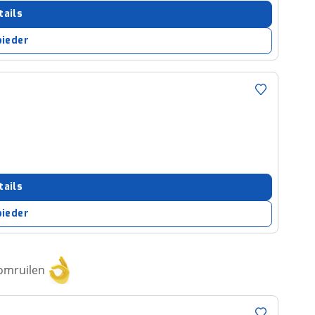
tails
bieder
tails
bieder
 omruilen