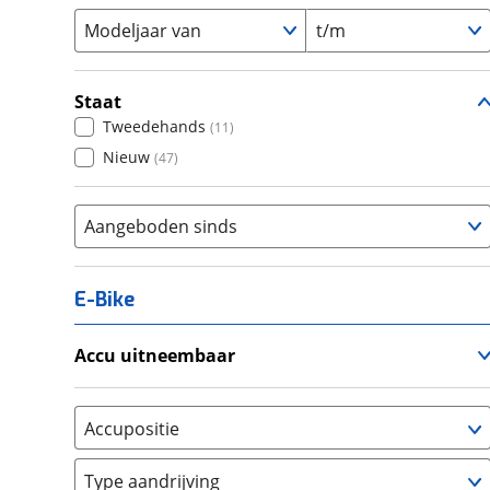
Modeljaar van
t/m
Staat
Tweedehands
(
11
)
Nieuw
(
47
)
Aangeboden sinds
E-Bike
Accu uitneembaar
Ja, uitneembaar
(
0
)
Nee, vast
(
0
)
Accupositie
Bagagedrager
(
0
)
Type aandrijving