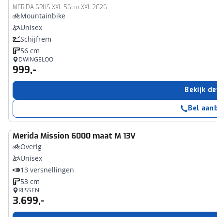
MERIDA GRIJS XXL 56cm XXL 2026
Mountainbike
Unisex
Schijfrem
56 cm
DWINGELOO
999,-
Bekijk de
Bel aan
Merida
Mission 6000 maat M 13V
Overig
Unisex
13 versnellingen
53 cm
RIJSSEN
3.699,-