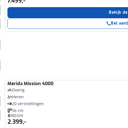
7.499,-
erbeteren. We tonen je graag relevante advertenties en geb
ag op en buiten onze website volgt – uiteraard op anoni
Bekijk de
laimer en privacyverklaring
. Als je weigert, plaatsen we a
Bel aan
che cookies. Je voorkeuren kun je later altijd aan
Merida
Mission 4000
Overig
Heren
20 versnellingen
56 cm
RIJSSEN
2.399,-