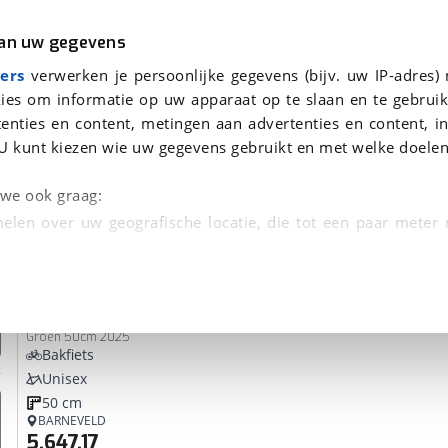
r
Kampeer
van uw gegevens
ers
verwerken je persoonlijke gegevens (bijv. uw IP-adres)
ies om informatie op uw apparaat op te slaan en te gebruik
enties en content, metingen aan advertenties en content, in
n
U kunt kiezen wie uw gegevens gebruikt en met welke doelen
Omruilgarantie, Afleverbeurt
n we ook graag:
elen over uw geografische locatie, die tot een paar meter
entificeren door het actief te scannen op specifieke
Lovens
Explorer S50+
 persoonlijke gegevens worden verwerkt en stel uw voo
Groen 50cm 2025
unt uw toestemming op elk moment wijzigen of in
Bakfiets
Unisex
50 cm
kbare technieken zorgen we voor een betere en meer persoon
BARNEVELD
5.647,17
en ervoor dat de website goed werkt. Ook gebruiken we anal