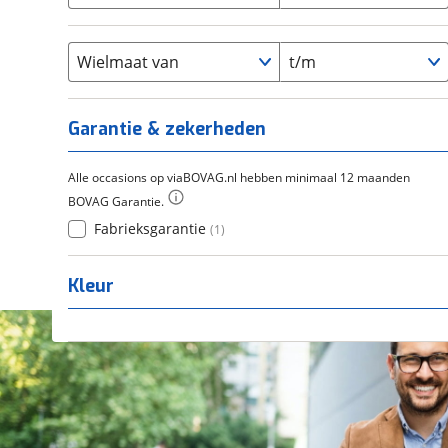
Chroom-molybdeen
(
0
)
21+
(
0
)
Flyer
(
0
)
Scandium
(
0
)
Overig
(
0
)
Staal
Wielmaat van
t/m
(
0
)
Tica
(
0
)
Titanium
(
0
)
Garantie & zekerheden
Alle occasions op viaBOVAG.nl hebben minimaal 12 maanden
BOVAG Garantie.
Fabrieksgarantie
(
1
)
Kleur