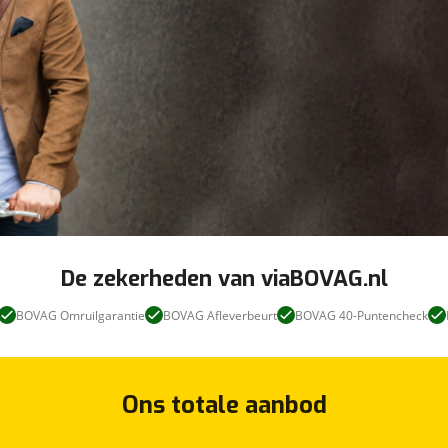
De zekerheden van viaBOVAG.nl
BOVAG Omruilgarantie
BOVAG Afleverbeurt
BOVAG 40-Puntencheck
Ons totale aanbod