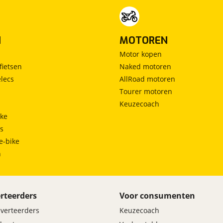
N
MOTOREN
Motor kopen
fietsen
Naked motoren
lecs
AllRoad motoren
Tourer motoren
Keuzecoach
ke
ts
e-bike
h
rteerders
Voor consumenten
dverteerders
Keuzecoach