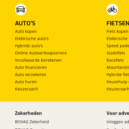
AUTO'S
FIETSE
Auto kopen
Fiets kopen
Elektrische auto's
Elektrische 
Hybride auto's
Speed pede
Online Autoverkoopservice
Stadsfiets
Inruilwaarde berekenen
Racefiets
Auto financieren
Mountainbi
Auto verzekeren
Hybride fie
Auto huren
Keuzehulp 
Keuzecoach
Keuzecoac
Zekerheden
Voor adve
BOVAG Zekerheid
Inloggen a