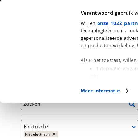
Auto
Fiets
Moto
Verantwoord gebruik 
Wij en
onze 1022 partn
<
Terug
|
Home
>
Fiets
>
Fietsen
>
Fiets
technologieën zoals cook
gepersonaliseerde advert
We hebben 1 fiets voor je gevonde
en productontwikkeling. 
Alle tweedehands fietsen inclusief BOVAG Garantie, 
Als u het toestaat, wille
en 40-Puntencheck
Informatie verzam
zijn
Uw apparaat id
Basisgegevens
Meer informatie
(fingerprinting)
Lees meer over hoe uw
Zoeken
detailgedeelte
in. U k
Cookieverklaring.
Elektrisch?
Met cookies en vergelij
Niet elektrisch
Functionele cookies zorg