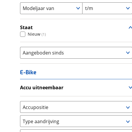
Modeljaar van
t/m
Staat
Nieuw
(
1
)
Aangeboden sinds
E-Bike
Accu uitneembaar
Ja, uitneembaar
(
0
)
Nee, vast
(
0
)
Accupositie
Bagagedrager
(
0
)
Type aandrijving
Frame
(
0
)
Achterwiel
(
0
)