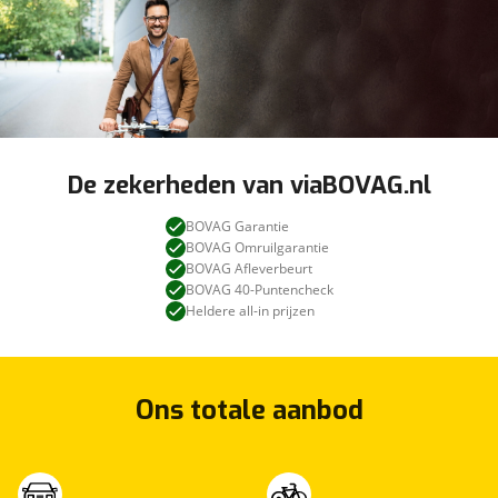
De zekerheden van viaBOVAG.nl
BOVAG Garantie
BOVAG Omruilgarantie
BOVAG Afleverbeurt
BOVAG 40-Puntencheck
Heldere all-in prijzen
Ons totale aanbod