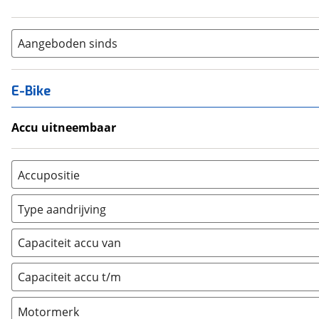
Aangeboden sinds
E-Bike
Accu uitneembaar
Ja, uitneembaar
(
0
)
Nee, vast
(
0
)
Accupositie
Bagagedrager
(
0
)
Type aandrijving
Frame
(
0
)
Achterwiel
(
0
)
Vloer
(
0
)
Capaciteit accu van
Trapas
(
0
)
Achterbank
(
0
)
Voorwiel
(
0
)
Capaciteit accu t/m
Kofferbak
(
0
)
Overig
(
0
)
Motormerk