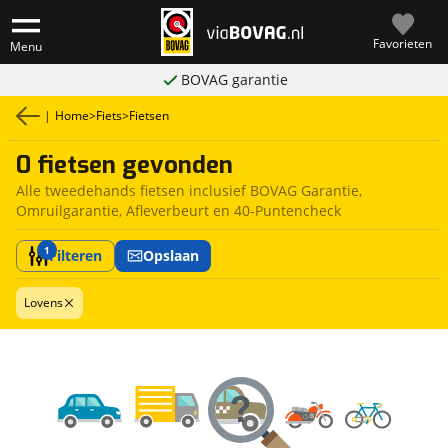
Favorieten
Menu
BOVAG garantie
|
Home
>
Fiets
>
Fietsen
0 fietsen gevonden
Alle tweedehands fietsen inclusief BOVAG Garantie,
Omruilgarantie, Afleverbeurt en 40-Puntencheck
1
Filteren
Opslaan
Lovens