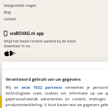
Veelgestelde vragen
Blog
Contact
viaBOVAG.nl app
Altijd het meest recente aanbod bij de hand.
Download 'm nu.
viaBOVAG.nl
Kosterijland
15
3981 AJ
Bunnik
Verantwoord gebruik van uw gegevens
Een initiatief van
BOVAG
Wij en
onze 1022 partners
verwerken je persoonl
technologieën zoals cookies om informatie op uw a
gepersonaliseerde advertenties en content, metingen
Over viaBOVAG.nl
Disclaimer- en Privacyverklaring
productontwikkeling. U kunt kiezen wie uw gegevens gebr
Cookievoorkeuren
Vacatures