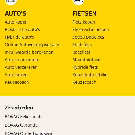
AUTO'S
FIETSEN
Auto kopen
Fiets kopen
Elektrische auto's
Elektrische fietsen
Hybride auto's
Speed pedelecs
Online Autoverkoopservice
Stadsfiets
Inruilwaarde berekenen
Racefiets
Auto financieren
Mountainbike
Auto verzekeren
Hybride fiets
Auto huren
Keuzehulp e-bike
Keuzecoach
Keuzecoach
Zekerheden
BOVAG Zekerheid
BOVAG Garantie
BOVAG Onderhoudsvrij