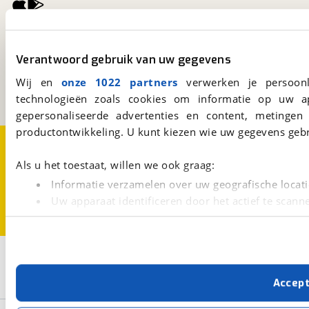
viaBOVAG.nl
Kosterijland
15
Verantwoord gebruik van uw gegevens
3981 AJ
Bunnik
Wij en
onze 1022 partners
verwerken je persoonl
Een initiatief van
BOVAG
technologieën zoals cookies om informatie op uw a
gepersonaliseerde advertenties en content, metingen
productontwikkeling. U kunt kiezen wie uw gegevens gebr
Over viaBOVAG.nl
Disclaimer- en Privacyverklaring
Cookievoorkeuren
Vacatures
Als u het toestaat, willen we ook graag:
Informatie verzamelen over uw geografische locati
Uw apparaat identificeren door het actief te scann
Lees meer over hoe uw persoonlijke gegevens worden ve
U kunt uw toestemming op elk moment wijzigen of intrekk
2
Opslaan
Met cookies en vergelijkbare technieken zorgen we voor 
Koga
EVIA Pro Automatic "The Smart System"
Accep
cookies zorgen ervoor dat de website goed werkt. Ook g
verbeteren. We tonen je graag relevante advertenties e