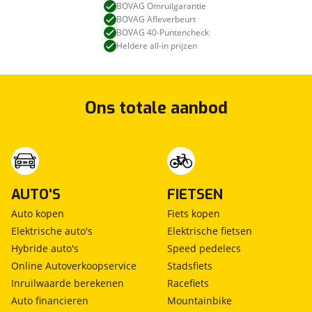
BOVAG Omruilgarantie
BOVAG Afleverbeurt
BOVAG 40-Puntencheck
Heldere all-in prijzen
Ons totale aanbod
AUTO'S
FIETSEN
Auto kopen
Fiets kopen
Elektrische auto's
Elektrische fietsen
Hybride auto's
Speed pedelecs
Online Autoverkoopservice
Stadsfiets
Inruilwaarde berekenen
Racefiets
Auto financieren
Mountainbike