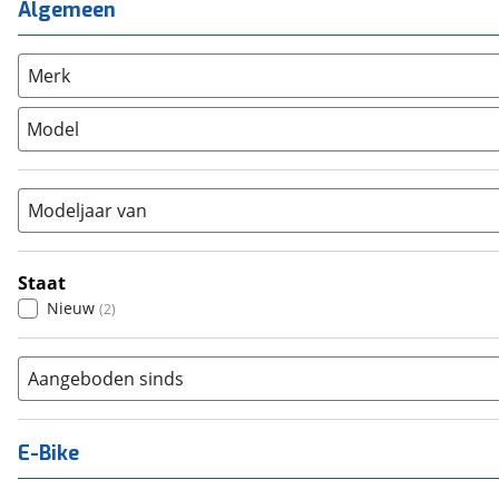
Mountainbike
(
0
)
Algemeen
Unisex
(
0
)
Overig
(
0
)
Racefiets
(
0
)
Merk
Stadsfiets
(
2
)
Model
Tandem
(
0
)
Vouwfiets
(
0
)
Modeljaar van
Staat
Nieuw
(
2
)
Aangeboden sinds
E-Bike