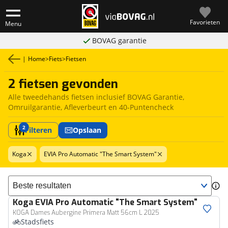
Favorieten
Menu
BOVAG garantie
|
Home
>
Fiets
>
Fietsen
2 fietsen gevonden
Alle tweedehands fietsen inclusief BOVAG Garantie,
Omruilgarantie, Afleverbeurt en 40-Puntencheck
2
Filteren
Opslaan
Koga
EVIA Pro Automatic "The Smart System"
Sorteer resultaten
Koga
EVIA Pro Automatic "The Smart System"
KOGA Dames Aubergine Primera Matt 56cm L 2025
Stadsfiets