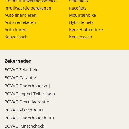
Online Autoverkoopservice
Stadsfiets
Inruilwaarde berekenen
Racefiets
Auto financieren
Mountainbike
Auto verzekeren
Hybride fiets
Auto huren
Keuzehulp e-bike
Keuzecoach
Keuzecoach
Zekerheden
BOVAG Zekerheid
BOVAG Garantie
BOVAG Onderhoudsvrij
BOVAG Import Tellercheck
BOVAG Omruilgarantie
BOVAG Afleverbeurt
BOVAG Onderhoudsbeurt
BOVAG Puntencheck