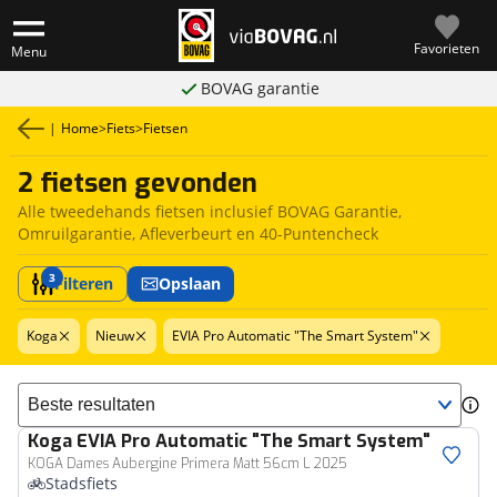
Favorieten
Menu
BOVAG garantie
|
Home
>
Fiets
>
Fietsen
2 fietsen gevonden
Alle tweedehands fietsen inclusief BOVAG Garantie,
Omruilgarantie, Afleverbeurt en 40-Puntencheck
3
Filteren
Opslaan
Koga
Nieuw
EVIA Pro Automatic "The Smart System"
Sorteer resultaten
Koga
EVIA Pro Automatic "The Smart System"
KOGA Dames Aubergine Primera Matt 56cm L 2025
Stadsfiets