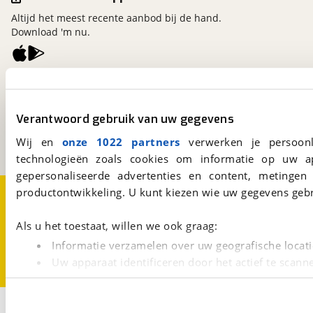
Altijd het meest recente aanbod bij de hand.
Download 'm nu.
viaBOVAG.nl
Kosterijland
15
3981 AJ
Bunnik
Verantwoord gebruik van uw gegevens
Een initiatief van
Wij en
onze 1022 partners
verwerken je persoonl
BOVAG
technologieën zoals cookies om informatie op uw a
gepersonaliseerde advertenties en content, metingen
Over viaBOVAG.nl
Disclaimer- en Privacyverklaring
productontwikkeling. U kunt kiezen wie uw gegevens gebr
Cookievoorkeuren
Vacatures
Als u het toestaat, willen we ook graag:
Informatie verzamelen over uw geografische locati
Uw apparaat identificeren door het actief te scann
Lees meer over hoe uw persoonlijke gegevens worden ve
U kunt uw toestemming op elk moment wijzigen of intrekk
3
Opslaan