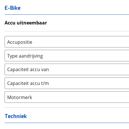
E-Bike
Accu uitneembaar
Ja, uitneembaar
(
1
)
Nee, vast
(
0
)
Accupositie
Bagagedrager
(
0
)
Type aandrijving
Frame
(
1
)
Achterwiel
(
0
)
Vloer
(
0
)
Capaciteit accu van
Trapas
(
0
)
Achterbank
(
0
)
Voorwiel
(
0
)
Capaciteit accu t/m
Kofferbak
(
0
)
Overig
(
0
)
Motormerk
Bosch
(
0
)
Yamaha
(
0
)
Techniek
Stromer
(
0
)