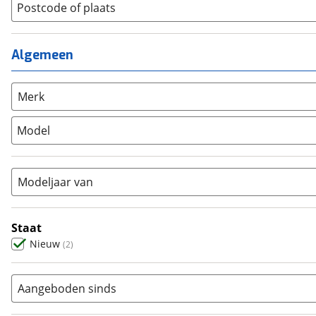
Lage instap
Postcode of plaats
(
1
)
Kinderfiets
(
0
)
Meisjes
(
0
)
Ligfiets
(
0
)
Mixed
(
0
)
Mountainbike
(
0
)
Algemeen
Unisex
(
0
)
Overig
(
0
)
Racefiets
(
0
)
Merk
Stadsfiets
(
2
)
Model
Tandem
(
0
)
Vouwfiets
(
0
)
Modeljaar van
Staat
Nieuw
(
2
)
Aangeboden sinds