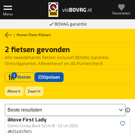
Favorieten
Menu
BOVAG garantie
|
Home
>
Fiets
>
Fietsen
2 fietsen gevonden
Alle tweedehands fietsen inclusief BOVAG Garantie,
Omruilgarantie, Afleverbeurt en 40-Puntencheck
2
Filteren
Opslaan
iMove
Zwart
Sorteer resultaten
iMove
First Lady
Dames Glossy Black 52cm M - 52 cm 2026
Stadsfiets