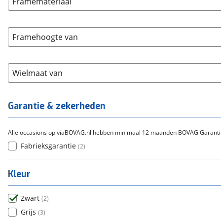
ION
Framemateriaal
(
0
)
5-8
(
0
)
Bafang
(
2
)
Aluminium
(
2
)
9-14
(
0
)
Gazelle
(
0
)
Carbon
(
0
)
15-20
Framehoogte van
(
0
)
Cortina
(
0
)
Chroom-molybdeen
(
0
)
21+
(
0
)
Flyer
(
0
)
Scandium
(
0
)
Overig
(
0
)
Staal
Wielmaat van
(
0
)
Tica
(
0
)
Titanium
(
0
)
Garantie & zekerheden
Alle occasions op viaBOVAG.nl hebben minimaal 12 maanden BOVAG Garanti
Fabrieksgarantie
(
2
)
Kleur
Zwart
(
2
)
Grijs
(
3
)