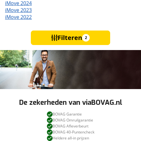
iMove 2024
iMove 2023
iMove 2022
Filteren
2
De zekerheden van viaBOVAG.nl
BOVAG Garantie
BOVAG Omruilgarantie
BOVAG Afleverbeurt
BOVAG 40-Puntencheck
Heldere all-in prijzen