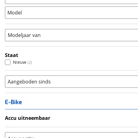
Stadsfiets
(
2
)
Model
Tandem
(
0
)
Vouwfiets
(
0
)
Modeljaar van
Staat
Nieuw
(
2
)
Aangeboden sinds
E-Bike
Accu uitneembaar
Ja, uitneembaar
(
0
)
Nee, vast
(
0
)