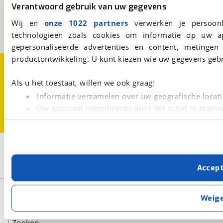
Kosterijland
15
Verantwoord gebruik van uw gegevens
3981 AJ
Bunnik
Wij en
onze 1022 partners
verwerken je persoonl
Een initiatief van
BOVAG
technologieën zoals cookies om informatie op uw a
gepersonaliseerde advertenties en content, metingen
productontwikkeling. U kunt kiezen wie uw gegevens gebr
Over viaBOVAG.nl
Disclaimer- en Privacyverklaring
Cookievoorkeuren
Vacatures
Als u het toestaat, willen we ook graag:
Informatie verzamelen over uw geografische locati
Uw apparaat identificeren door het actief te scann
Lees meer over hoe uw persoonlijke gegevens worden ve
U kunt uw toestemming op elk moment wijzigen of intrekk
2
Opslaan
Met cookies en vergelijkbare technieken zorgen we voor 
iMove
Zwart
Accep
cookies zorgen ervoor dat de website goed werkt. Ook g
verbeteren. We tonen je graag relevante advertenties e
Basisgegevens
buiten onze website volgt – uiteraard op anonie
Weig
privacyverklaring
. Als je weigert, plaatsen we alleen f
kun je later altijd aanpassen via de
voorkeurenpagina
.