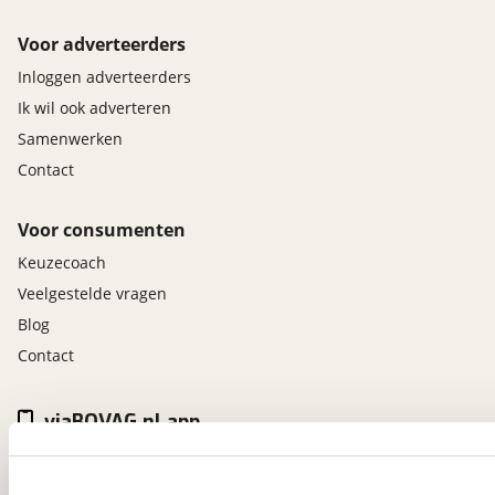
Voor adverteerders
Inloggen adverteerders
Ik wil ook adverteren
Samenwerken
Contact
Voor consumenten
Keuzecoach
Veelgestelde vragen
Blog
Contact
viaBOVAG.nl app
Altijd het meest recente aanbod bij de hand.
Download 'm nu.