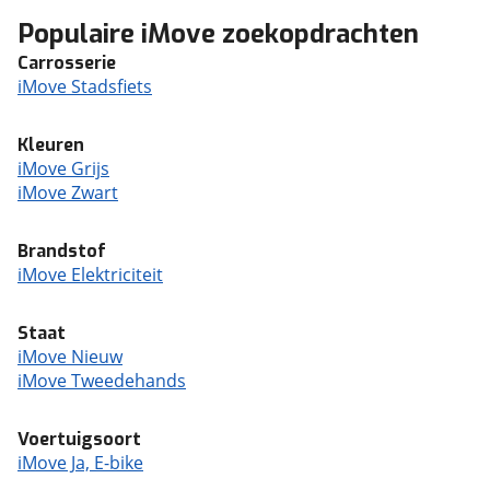
Populaire iMove zoekopdrachten
Carrosserie
iMove Stadsfiets
Kleuren
iMove Grijs
iMove Zwart
Brandstof
iMove Elektriciteit
Staat
iMove Nieuw
iMove Tweedehands
Voertuigsoort
iMove Ja, E-bike