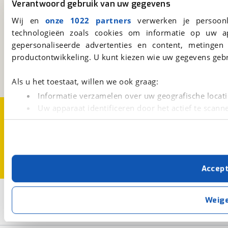
Verantwoord gebruik van uw gegevens
Wij en
onze 1022 partners
verwerken je persoonl
viaBOVAG.nl
technologieën zoals cookies om informatie op uw a
gepersonaliseerde advertenties en content, metingen
Kosterijland
15
3981 AJ
Bunnik
productontwikkeling. U kunt kiezen wie uw gegevens gebr
Een initiatief van
BOVAG
Als u het toestaat, willen we ook graag:
Informatie verzamelen over uw geografische locati
Uw apparaat identificeren door het actief te scann
Over viaBOVAG.nl
Disclaimer- en Privacyverklaring
Cookievoorkeuren
Vacatures
Lees meer over hoe uw persoonlijke gegevens worden ve
U kunt uw toestemming op elk moment wijzigen of intrekk
Met cookies en vergelijkbare technieken zorgen we voor 
Accep
cookies zorgen ervoor dat de website goed werkt. Ook g
verbeteren. We tonen je graag relevante advertenties e
2
Opslaan
buiten onze website volgt – uiteraard op anonie
Weig
privacyverklaring
. Als je weigert, plaatsen we alleen f
iMove
Elektriciteit
kun je later altijd aanpassen via de
voorkeurenpagina
.