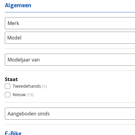
Mixed
(
1
)
Mountainbike
(
0
)
Algemeen
Unisex
(
0
)
Overig
(
0
)
Racefiets
(
0
)
Merk
Stadsfiets
(
16
)
Model
Tandem
(
0
)
Vouwfiets
(
0
)
Modeljaar van
Staat
Tweedehands
(
1
)
Nieuw
(
15
)
Aangeboden sinds
E-Bike