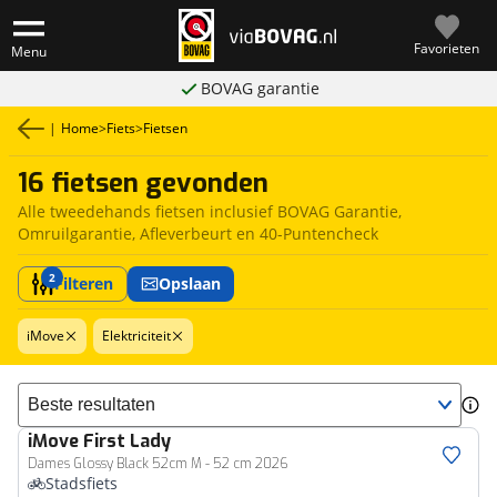
Favorieten
Menu
BOVAG garantie
|
Home
>
Fiets
>
Fietsen
16 fietsen gevonden
Alle tweedehands fietsen inclusief BOVAG Garantie,
Omruilgarantie, Afleverbeurt en 40-Puntencheck
2
Filteren
Opslaan
iMove
Elektriciteit
Sorteer resultaten
iMove
First Lady
Dames Glossy Black 52cm M - 52 cm 2026
Stadsfiets