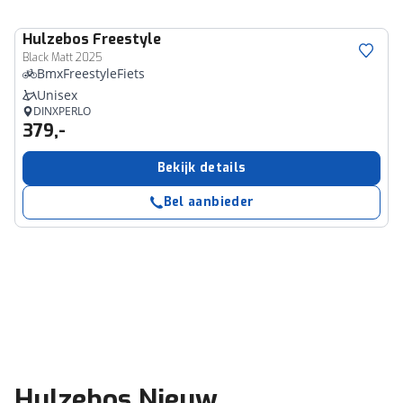
Hulzebos
Freestyle
Black Matt 2025
BmxFreestyleFiets
Unisex
DINXPERLO
379,-
Bekijk details
Bel aanbieder
Hulzebos Nieuw