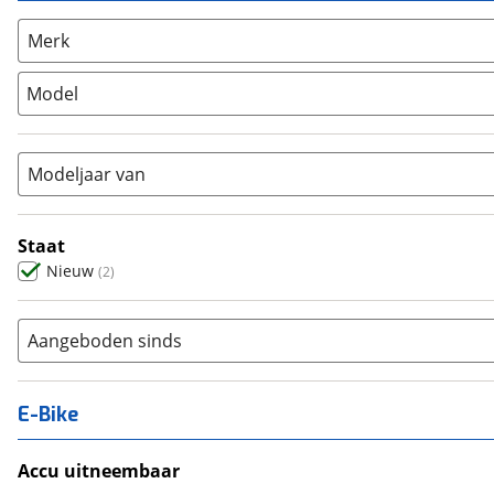
Overig
(
0
)
Racefiets
(
0
)
Merk
Stadsfiets
(
0
)
Model
Tandem
(
0
)
Vouwfiets
(
0
)
Modeljaar van
Staat
Nieuw
(
2
)
Aangeboden sinds
E-Bike
Accu uitneembaar