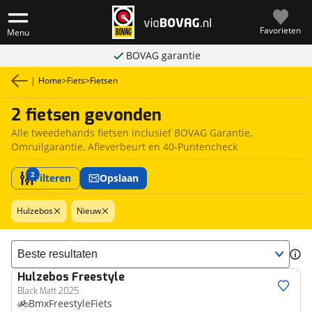
Favorieten
Menu
BOVAG garantie
|
Home
>
Fiets
>
Fietsen
2 fietsen gevonden
Alle tweedehands fietsen inclusief BOVAG Garantie,
Omruilgarantie, Afleverbeurt en 40-Puntencheck
2
Filteren
Opslaan
Hulzebos
Nieuw
Sorteer resultaten
Hulzebos
Freestyle
Black Matt 2025
BmxFreestyleFiets