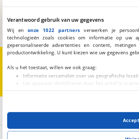
viaBOVAG.nl
Kosterijland
15
Verantwoord gebruik van uw gegevens
3981 AJ
Bunnik
Een initiatief van
Wij en
onze 1022 partners
verwerken je persoonl
BOVAG
technologieën zoals cookies om informatie op uw a
gepersonaliseerde advertenties en content, metingen
productontwikkeling. U kunt kiezen wie uw gegevens gebr
Over viaBOVAG.nl
Disclaimer- en Privacyverklaring
Cookievoorkeuren
Vacatures
Als u het toestaat, willen we ook graag:
Informatie verzamelen over uw geografische locati
Uw apparaat identificeren door het actief te scann
Lees meer over hoe uw persoonlijke gegevens worden ve
U kunt uw toestemming op elk moment wijzigen of intrekk
2
Opslaan
Met cookies en vergelijkbare technieken zorgen we voor 
Hulzebos
Nieuw
Accep
cookies zorgen ervoor dat de website goed werkt. Ook g
verbeteren. We tonen je graag relevante advertenties e
Basisgegevens
buiten onze website volgt – uiteraard op anonie