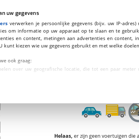
r
Kampeer
van uw gegevens
ers
verwerken je persoonlijke gegevens (bijv. uw IP-adres)
ies om informatie op uw apparaat op te slaan en te gebruik
enties en content, metingen aan advertenties en content, in
den
U kunt kiezen wie uw gegevens gebruikt en met welke doelen
Omruilgarantie, Afleverbeurt
n we ook graag:
elen over uw geografische locatie, die tot een paar meter
entificeren door het actief te scannen op specifieke
 persoonlijke gegevens worden verwerkt en stel uw voo
unt uw toestemming op elk moment wijzigen of in
kbare technieken zorgen we voor een betere en meer persoon
Helaas,
er zijn geen voertuigen die
en ervoor dat de website goed werkt. Ook gebruiken we anal