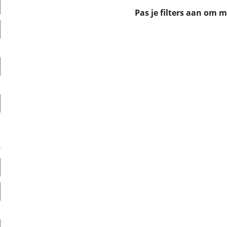
erbeteren. We tonen je graag relevante advertenties en geb
Pas je filters aan om 
ag op en buiten onze website volgt – uiteraard op anoni
laimer en privacyverklaring
. Als je weigert, plaatsen we a
che cookies. Je voorkeuren kun je later altijd aan