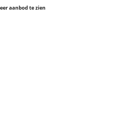
ruiken daarvoor
meer aanbod te zien
eme basis. Meer
lleen functionele
passen via de