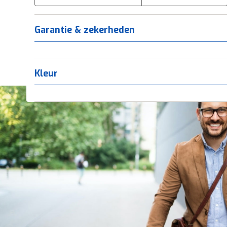
Tica
(
0
)
Titanium
(
0
)
Garantie & zekerheden
Kleur