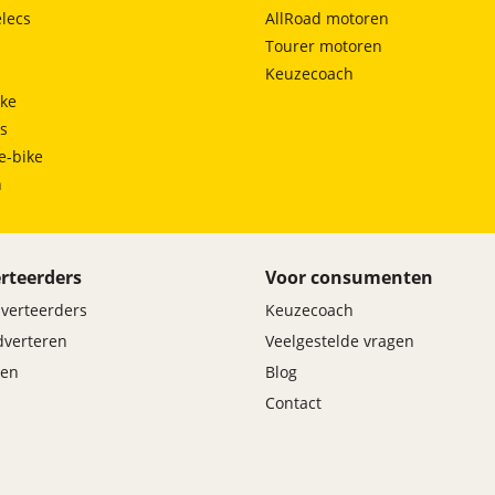
lecs
AllRoad motoren
Tourer motoren
Keuzecoach
ke
ts
e-bike
h
rteerders
Voor consumenten
dverteerders
Keuzecoach
adverteren
Veelgestelde vragen
en
Blog
Contact