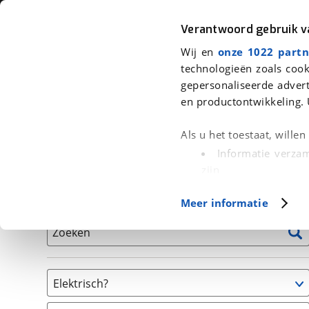
Auto
Fiets
Moto
Verantwoord gebruik 
Wij en
onze 1022 partn
<
Terug
|
Home
>
Fiets
>
Fietsen
technologieën zoals cook
gepersonaliseerde advert
We hebben 0 fietsen voor je gevon
en productontwikkeling. 
Alle tweedehands fietsen inclusief BOVAG Garantie, 
Als u het toestaat, wille
en 40-Puntencheck
Informatie verzam
zijn
Uw apparaat id
Basisgegevens
Meer informatie
(fingerprinting)
Lees meer over hoe uw
Zoeken
detailgedeelte
in. U k
Cookieverklaring.
Elektrisch?
Met cookies en vergelij
Niet elektrisch
Functionele cookies zorg
(
0
)