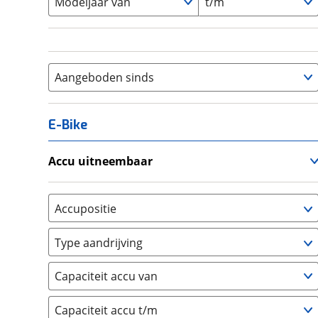
Modeljaar van
t/m
Aangeboden sinds
E-Bike
Accu uitneembaar
Ja, uitneembaar
(
0
)
Nee, vast
(
0
)
Accupositie
Bagagedrager
(
0
)
Type aandrijving
Frame
(
0
)
Achterwiel
(
0
)
Vloer
(
0
)
Capaciteit accu van
Trapas
(
0
)
Achterbank
(
0
)
Voorwiel
(
0
)
Capaciteit accu t/m
Kofferbak
(
0
)