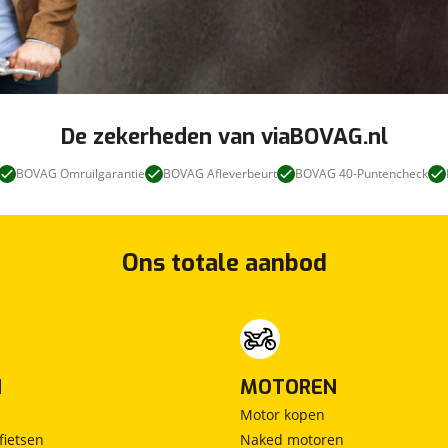
De zekerheden van viaBOVAG.nl
BOVAG Omruilgarantie
BOVAG Afleverbeurt
BOVAG 40-Puntencheck
Ons totale aanbod
N
MOTOREN
Motor kopen
fietsen
Naked motoren