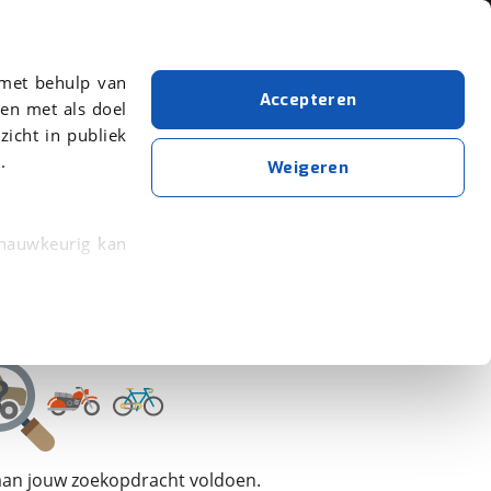
Over viaBOVAG.nl
 met behulp van
Accepteren
en met als doel
zicht in publiek
.
Hulzebos
Bouwjaar van 2023
Bouwjaar t/m 2023
Weigeren
Wis alle filters
Zoekopdracht opslaan
 nauwkeurig kan
 eigenschappen
rkeuren in het
trekken in de
lijke ervaring.
 aan jouw zoekopdracht voldoen.
ytische cookies