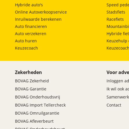
Hybride auto's
Speed pede
Online Autoverkoopservice
Stadsfiets
Inruilwaarde berekenen
Racefiets
Auto financieren
Mountainbi
Auto verzekeren
Hybride fie
Auto huren
Keuzehulp 
Keuzecoach
Keuzecoac
Zekerheden
Voor adve
BOVAG Zekerheid
Inloggen a
BOVAG Garantie
Ik wil ook 
BOVAG Onderhoudsvrij
Samenwerk
BOVAG Import Tellercheck
Contact
BOVAG Omruilgarantie
BOVAG Afleverbeurt