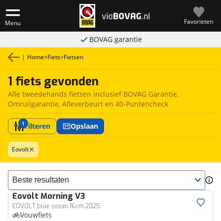
Favorieten
Menu
BOVAG garantie
|
Home
>
Fiets
>
Fietsen
1 fiets gevonden
Alle tweedehands fietsen inclusief BOVAG Garantie,
Omruilgarantie, Afleverbeurt en 40-Puntencheck
1
Filteren
Opslaan
Eovolt
Sorteer resultaten
Eovolt
Morning V3
EOVOLT blue ocean 16cm 2025
Vouwfiets