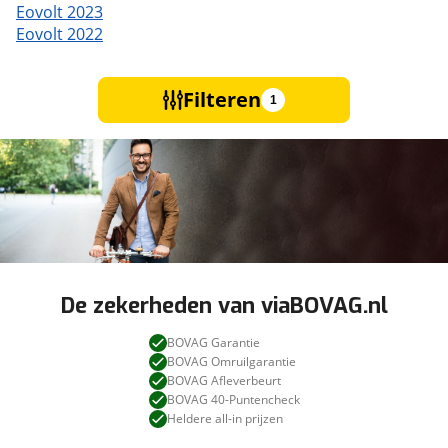
Eovolt 2023
Eovolt 2022
Filteren
1
De zekerheden van viaBOVAG.nl
BOVAG Garantie
BOVAG Omruilgarantie
BOVAG Afleverbeurt
BOVAG 40-Puntencheck
Heldere all-in prijzen