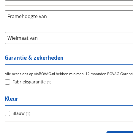
Bafang
(
0
)
Aluminium
(
1
)
9-14
(
0
)
Gazelle
(
0
)
Carbon
(
0
)
15-20
Framehoogte van
(
0
)
Cortina
(
0
)
Chroom-molybdeen
(
0
)
21+
(
0
)
Flyer
(
0
)
Scandium
(
0
)
Overig
(
0
)
Staal
Wielmaat van
(
0
)
Tica
(
0
)
Titanium
(
0
)
Garantie & zekerheden
Alle occasions op viaBOVAG.nl hebben minimaal 12 maanden BOVAG Garanti
Fabrieksgarantie
(
1
)
Kleur
Blauw
(
1
)