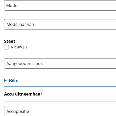
Model
Tandem
(
0
)
Vouwfiets
(
1
)
Modeljaar van
Staat
Nieuw
(
1
)
Aangeboden sinds
E-Bike
Accu uitneembaar
Ja, uitneembaar
(
0
)
Nee, vast
(
0
)
Accupositie