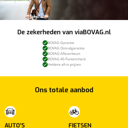
De zekerheden van viaBOVAG.nl
BOVAG Garantie
BOVAG Omruilgarantie
BOVAG Afleverbeurt
BOVAG 40-Puntencheck
Heldere all-in prijzen
Ons totale aanbod
AUTO'S
FIETSEN