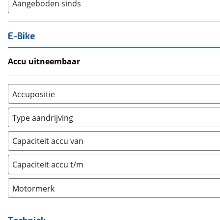
Aangeboden sinds
E-Bike
Accu uitneembaar
Ja, uitneembaar
(
0
)
Nee, vast
(
0
)
Accupositie
Bagagedrager
(
0
)
Type aandrijving
Frame
(
0
)
Achterwiel
(
0
)
Vloer
(
0
)
Capaciteit accu van
Trapas
(
0
)
Achterbank
(
0
)
Voorwiel
(
0
)
Capaciteit accu t/m
Kofferbak
(
0
)
Overig
(
0
)
Motormerk
Bosch
(
0
)
Yamaha
(
0
)