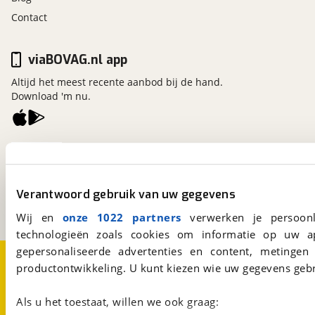
Contact
viaBOVAG.nl app
Altijd het meest recente aanbod bij de hand.
Download 'm nu.
viaBOVAG.nl
Kosterijland
15
3981 AJ
Bunnik
Verantwoord gebruik van uw gegevens
Een initiatief van
BOVAG
Wij en
onze 1022 partners
verwerken je persoonl
technologieën zoals cookies om informatie op uw a
gepersonaliseerde advertenties en content, metingen
Over viaBOVAG.nl
Disclaimer- en Privacyverklaring
productontwikkeling. U kunt kiezen wie uw gegevens gebr
Cookievoorkeuren
Vacatures
Als u het toestaat, willen we ook graag: