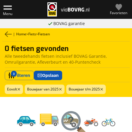
Favorieten
Menu
BOVAG garantie
|
Home
>
Fiets
>
Fietsen
0 fietsen gevonden
Alle tweedehands fietsen inclusief BOVAG Garantie,
Omruilgarantie, Afleverbeurt en 40-Puntencheck
3
Filteren
Opslaan
Eovolt
Bouwjaar van 2025
Bouwjaar t/m 2025