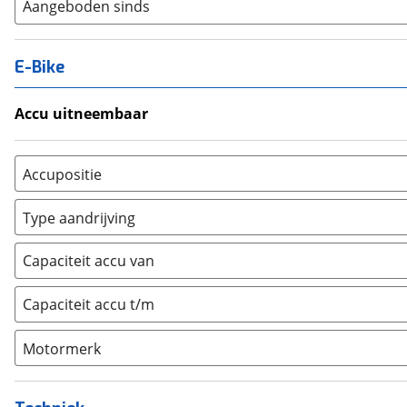
Aangeboden sinds
E-Bike
Accu uitneembaar
Ja, uitneembaar
(
0
)
Nee, vast
(
0
)
Accupositie
Bagagedrager
(
0
)
Type aandrijving
Frame
(
0
)
Achterwiel
(
0
)
Vloer
(
0
)
Capaciteit accu van
Trapas
(
0
)
Achterbank
(
0
)
Voorwiel
(
0
)
Capaciteit accu t/m
Kofferbak
(
0
)
Overig
(
0
)
Motormerk
Bosch
(
0
)
Yamaha
(
0
)