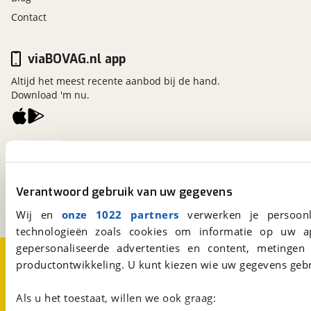
Contact
viaBOVAG.nl app
Altijd het meest recente aanbod bij de hand.
Download 'm nu.
viaBOVAG.nl
Kosterijland
15
3981 AJ
Bunnik
Verantwoord gebruik van uw gegevens
Een initiatief van
BOVAG
Wij en
onze 1022 partners
verwerken je persoonl
technologieën zoals cookies om informatie op uw a
gepersonaliseerde advertenties en content, metingen
Over viaBOVAG.nl
Disclaimer- en Privacyverklaring
productontwikkeling. U kunt kiezen wie uw gegevens gebr
Cookievoorkeuren
Vacatures
Als u het toestaat, willen we ook graag: