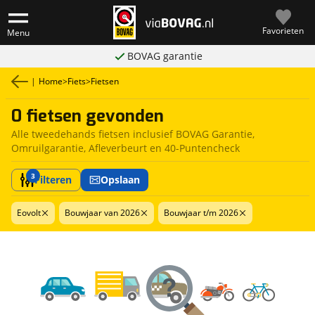
Favorieten
Menu
BOVAG garantie
|
Home
>
Fiets
>
Fietsen
0 fietsen gevonden
Alle tweedehands fietsen inclusief BOVAG Garantie,
Omruilgarantie, Afleverbeurt en 40-Puntencheck
3
Filteren
Opslaan
Eovolt
Bouwjaar van 2026
Bouwjaar t/m 2026