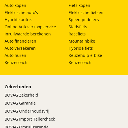
Auto kopen
Fiets kopen
Elektrische auto's
Elektrische fietsen
Hybride auto's
Speed pedelecs
Online Autoverkoopservice
Stadsfiets
Inruilwaarde berekenen
Racefiets
Auto financieren
Mountainbike
Auto verzekeren
Hybride fiets
Auto huren
Keuzehulp e-bike
Keuzecoach
Keuzecoach
Zekerheden
BOVAG Zekerheid
BOVAG Garantie
BOVAG Onderhoudsvrij
BOVAG Import Tellercheck
BOVAG Omruilgarantie