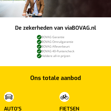
De zekerheden van viaBOVAG.nl
BOVAG Garantie
BOVAG Omruilgarantie
BOVAG Afleverbeurt
BOVAG 40-Puntencheck
Heldere all-in prijzen
Ons totale aanbod
AUTO'S
FIETSEN