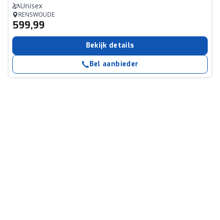
Unisex
RENSWOUDE
599,99
Bekijk details
Bel aanbieder