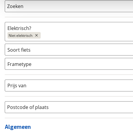
Zoeken
Elektrisch?
Niet elektrisch
Niet elektrisch
(
11
)
Soort fiets
Ja, E-bike
(
0
)
Bakfiets
(
0
)
Ja, High-speed
(
0
)
Frametype
BMX / Freestyle fiets
(
0
)
Dames
(
0
)
Crosshybride
(
0
)
Dames monotube
(
0
)
Cruiserfiets
(
0
)
Prijs van
Heren
(
0
)
Hybride fiets
(
0
)
Jongens
(
1
)
Jeugdfiets
(
0
)
Lage instap
Postcode of plaats
(
0
)
Kinderfiets
(
11
)
Meisjes
(
0
)
Ligfiets
(
0
)
Mixed
(
0
)
Mountainbike
(
0
)
Algemeen
Unisex
(
10
)