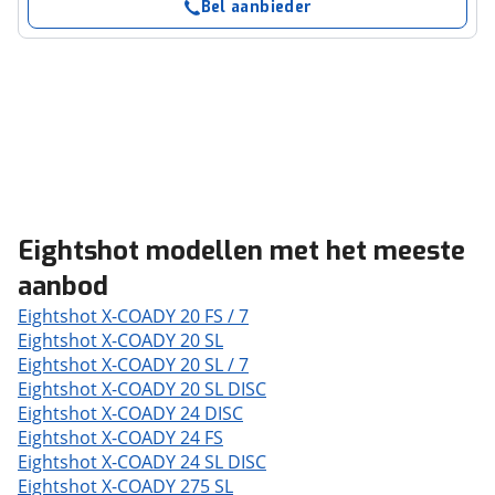
Bel aanbieder
Eightshot modellen met het meeste
aanbod
Eightshot X-COADY 20 FS / 7
Eightshot X-COADY 20 SL
Eightshot X-COADY 20 SL / 7
Eightshot X-COADY 20 SL DISC
Eightshot X-COADY 24 DISC
Eightshot X-COADY 24 FS
Eightshot X-COADY 24 SL DISC
Eightshot X-COADY 275 SL