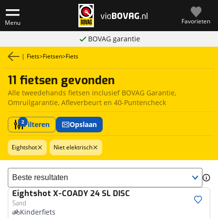
Favorieten
Menu
BOVAG garantie
|
Fiets
>
Fietsen
>
Fiets
11 fietsen gevonden
Alle tweedehands fietsen inclusief BOVAG Garantie,
Omruilgarantie, Afleverbeurt en 40-Puntencheck
2
Filteren
Opslaan
Eightshot
Niet elektrisch
Sorteer resultaten
Eightshot
X-COADY 24 SL DISC
Sand
Kinderfiets