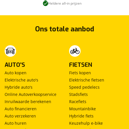
Heldere all-in prijzen
Ons totale aanbod
AUTO'S
FIETSEN
Auto kopen
Fiets kopen
Elektrische auto's
Elektrische fietsen
Hybride auto's
Speed pedelecs
Online Autoverkoopservice
Stadsfiets
Inruilwaarde berekenen
Racefiets
Auto financieren
Mountainbike
Auto verzekeren
Hybride fiets
Auto huren
Keuzehulp e-bike