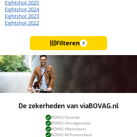
Eightshot 2025
Eightshot 2024
Eightshot 2023
Eightshot 2022
Filteren
2
De zekerheden van viaBOVAG.nl
BOVAG Garantie
BOVAG Omruilgarantie
BOVAG Afleverbeurt
BOVAG 40-Puntencheck