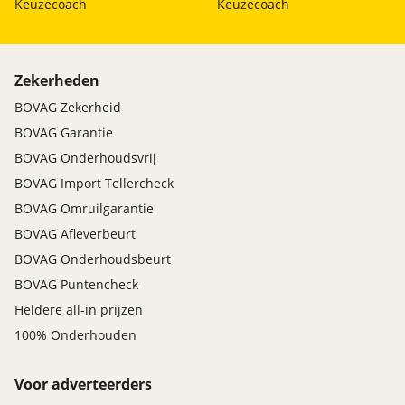
Keuzecoach
Keuzecoach
Zekerheden
BOVAG Zekerheid
BOVAG Garantie
BOVAG Onderhoudsvrij
BOVAG Import Tellercheck
BOVAG Omruilgarantie
BOVAG Afleverbeurt
BOVAG Onderhoudsbeurt
BOVAG Puntencheck
Heldere all-in prijzen
100% Onderhouden
Voor adverteerders