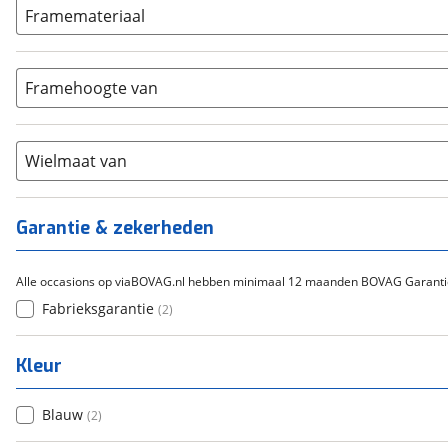
3-4
(
0
)
ION
Framemateriaal
(
0
)
5-8
(
2
)
Bafang
(
0
)
Aluminium
(
1
)
9-14
(
0
)
Gazelle
(
0
)
Carbon
(
0
)
15-20
Framehoogte van
(
0
)
Cortina
(
0
)
Chroom-molybdeen
(
0
)
21+
(
0
)
Flyer
(
0
)
Scandium
(
0
)
Overig
(
0
)
Staal
Wielmaat van
(
1
)
Tica
(
0
)
Titanium
(
0
)
Garantie & zekerheden
Alle occasions op viaBOVAG.nl hebben minimaal 12 maanden BOVAG Garanti
Fabrieksgarantie
(
2
)
Kleur
Blauw
(
2
)