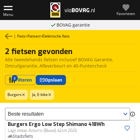
Favorieten
Menu
BOVAG garantie
|
Fiets
>
Fietsen
>
Elektrische fiets
2 fietsen gevonden
Alle tweedehands fietsen inclusief BOVAG Garantie,
Omruilgarantie, Afleverbeurt en 40-Puntencheck
2
Filteren
Opslaan
Burgers
Ja, E-bike
Sorteer resultaten
Burgers
Ergo Low Step Shimano 418Wh
Lage instap Azzurro (Blauw) 42cm 2026
Stadsfiets