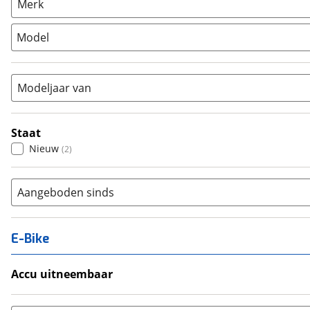
Merk
Stadsfiets
(
2
)
Model
Tandem
(
0
)
Vouwfiets
(
0
)
Modeljaar van
Staat
Nieuw
(
2
)
Aangeboden sinds
E-Bike
Accu uitneembaar
Ja, uitneembaar
(
0
)
Nee, vast
(
0
)