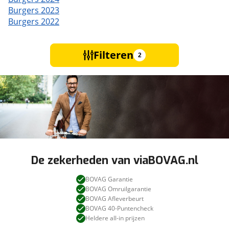
Burgers 2023
Burgers 2022
Filteren
2
De zekerheden van viaBOVAG.nl
BOVAG Garantie
BOVAG Omruilgarantie
BOVAG Afleverbeurt
BOVAG 40-Puntencheck
Heldere all-in prijzen