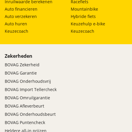
Inruilwaarde berekenen
Racefiets
Auto financieren
Mountainbike
Auto verzekeren
Hybride fiets
Auto huren
Keuzehulp e-bike
Keuzecoach
Keuzecoach
Zekerheden
BOVAG Zekerheid
BOVAG Garantie
BOVAG Onderhoudsvrij
BOVAG Import Tellercheck
BOVAG Omruilgarantie
BOVAG Afleverbeurt
BOVAG Onderhoudsbeurt
BOVAG Puntencheck
Heldere all-in prijzen