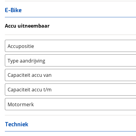
E-Bike
Accu uitneembaar
Ja, uitneembaar
(
0
)
Nee, vast
(
0
)
Accupositie
Bagagedrager
(
0
)
Type aandrijving
Frame
(
0
)
Achterwiel
(
0
)
Vloer
(
0
)
Capaciteit accu van
Trapas
(
0
)
Achterbank
(
0
)
Voorwiel
(
0
)
Capaciteit accu t/m
Kofferbak
(
0
)
Overig
(
0
)
Motormerk
Bosch
(
0
)
Yamaha
(
0
)
Techniek
Stromer
(
0
)