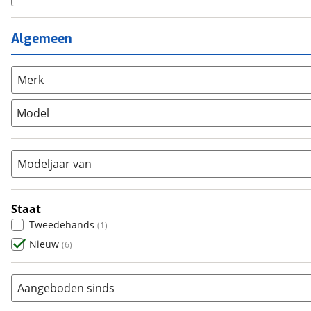
Meisjes
(
0
)
Ligfiets
(
0
)
Mixed
(
0
)
Mountainbike
(
0
)
Algemeen
Unisex
(
0
)
Overig
(
0
)
Racefiets
(
0
)
Merk
Stadsfiets
(
6
)
Model
Tandem
(
0
)
Vouwfiets
(
0
)
Modeljaar van
Staat
Tweedehands
(
1
)
Nieuw
(
6
)
Aangeboden sinds