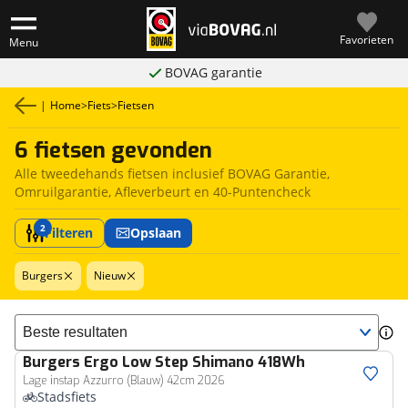
Favorieten
Menu
BOVAG garantie
|
Home
>
Fiets
>
Fietsen
6 fietsen gevonden
Alle tweedehands fietsen inclusief BOVAG Garantie,
Omruilgarantie, Afleverbeurt en 40-Puntencheck
2
Filteren
Opslaan
Burgers
Nieuw
Sorteer resultaten
Burgers
Ergo Low Step Shimano 418Wh
Lage instap Azzurro (Blauw) 42cm 2026
Stadsfiets