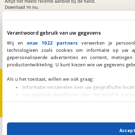
Altijd het meest recente aanbod bij de hand.
Download 'm nu.
viaBOVAG.nl
Verantwoord gebruik van uw gegevens
Kosterijland
15
Wij en
onze 1022 partners
verwerken je persoonl
3981 AJ
Bunnik
technologieën zoals cookies om informatie op uw a
Een initiatief van
BOVAG
gepersonaliseerde advertenties en content, metingen
productontwikkeling. U kunt kiezen wie uw gegevens gebr
Over viaBOVAG.nl
Disclaimer- en Privacyverklaring
Als u het toestaat, willen we ook graag:
Cookievoorkeuren
Vacatures
Informatie verzamelen over uw geografische locati
Uw apparaat identificeren door het actief te scann
Lees meer over hoe uw persoonlijke gegevens worden ve
U kunt uw toestemming op elk moment wijzigen of intrekk
Met cookies en vergelijkbare technieken zorgen we voor 
2
Opslaan
Accep
cookies zorgen ervoor dat de website goed werkt. Ook g