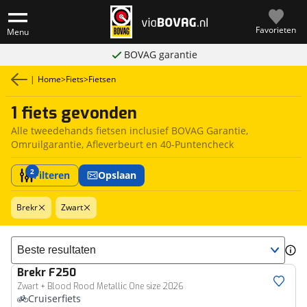
Favorieten
Menu
BOVAG garantie
|
Home
>
Fiets
>
Fietsen
1 fiets gevonden
Alle tweedehands fietsen inclusief BOVAG Garantie,
Omruilgarantie, Afleverbeurt en 40-Puntencheck
2
Filteren
Opslaan
Brekr
Zwart
Sorteer resultaten
Brekr
F250
Zwart + Blood Rood Metallic One size 2026
Cruiserfiets