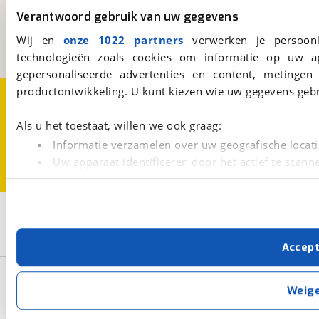
Kosterijland
15
Verantwoord gebruik van uw gegevens
3981 AJ
Bunnik
Een initiatief van
Wij en
onze 1022 partners
verwerken je persoonl
BOVAG
technologieën zoals cookies om informatie op uw a
gepersonaliseerde advertenties en content, metingen
productontwikkeling. U kunt kiezen wie uw gegevens gebr
Over viaBOVAG.nl
Disclaimer- en Privacyverklaring
Cookievoorkeuren
Vacatures
Als u het toestaat, willen we ook graag:
Informatie verzamelen over uw geografische locati
Uw apparaat identificeren door het actief te scann
Lees meer over hoe uw persoonlijke gegevens worden ve
U kunt uw toestemming op elk moment wijzigen of intrekk
2
Opslaan
Met cookies en vergelijkbare technieken zorgen we voor 
Brekr
Zwart
Accep
cookies zorgen ervoor dat de website goed werkt. Ook g
verbeteren. We tonen je graag relevante advertenties e
Basisgegevens
buiten onze website volgt – uiteraard op anonie
Weig
privacyverklaring
. Als je weigert, plaatsen we alleen f
kun je later altijd aanpassen via de
voorkeurenpagina
.