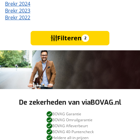
Brekr 2024
Brekr 2023
Brekr 2022
Filteren
2
De zekerheden van viaBOVAG.nl
BOVAG Garantie
BOVAG Omruilgarantie
BOVAG Afleverbeurt
BOVAG 40-Puntencheck
Heldere all-in prijzen