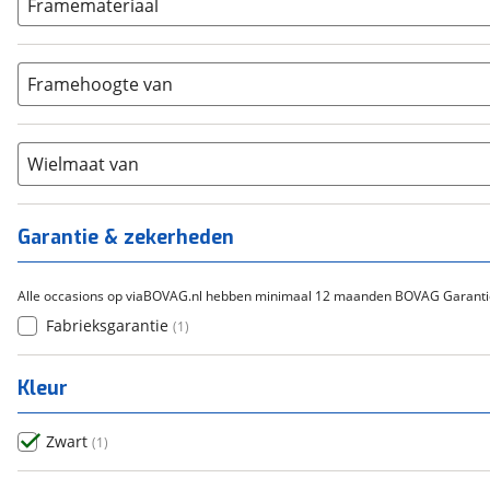
ION
Framemateriaal
(
0
)
5-8
(
0
)
Bafang
(
0
)
Aluminium
(
0
)
9-14
(
0
)
Gazelle
(
0
)
Carbon
(
0
)
15-20
Framehoogte van
(
0
)
Cortina
(
0
)
Chroom-molybdeen
(
0
)
21+
(
0
)
Flyer
(
0
)
Scandium
(
0
)
Overig
(
0
)
Staal
Wielmaat van
(
0
)
Tica
(
0
)
Titanium
(
0
)
Garantie & zekerheden
Alle occasions op viaBOVAG.nl hebben minimaal 12 maanden BOVAG Garanti
Fabrieksgarantie
(
1
)
Kleur
Zwart
(
1
)