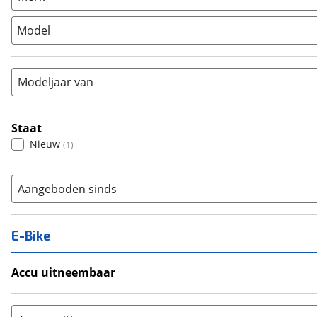
Stadsfiets
(
0
)
Model
Tandem
(
0
)
Vouwfiets
(
0
)
Modeljaar van
Staat
Nieuw
(
1
)
Aangeboden sinds
E-Bike
Accu uitneembaar
Ja, uitneembaar
(
0
)
Nee, vast
(
0
)