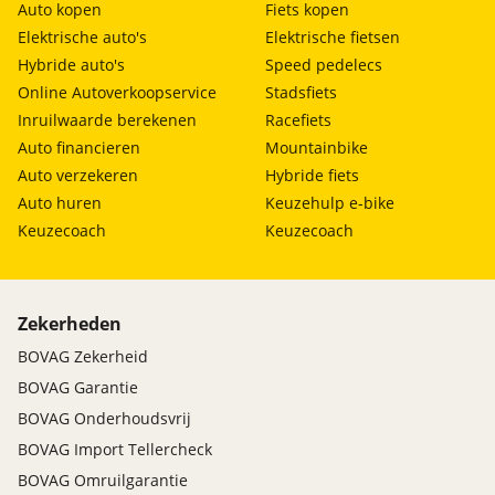
Auto kopen
Fiets kopen
Elektrische auto's
Elektrische fietsen
Hybride auto's
Speed pedelecs
Online Autoverkoopservice
Stadsfiets
Inruilwaarde berekenen
Racefiets
Auto financieren
Mountainbike
Auto verzekeren
Hybride fiets
Auto huren
Keuzehulp e-bike
Keuzecoach
Keuzecoach
Zekerheden
BOVAG Zekerheid
BOVAG Garantie
BOVAG Onderhoudsvrij
BOVAG Import Tellercheck
BOVAG Omruilgarantie