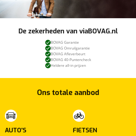
De zekerheden van viaBOVAG.nl
BOVAG Garantie
BOVAG Omruilgarantie
BOVAG Afleverbeurt
BOVAG 40-Puntencheck
Heldere all-in prijzen
Ons totale aanbod
AUTO'S
FIETSEN