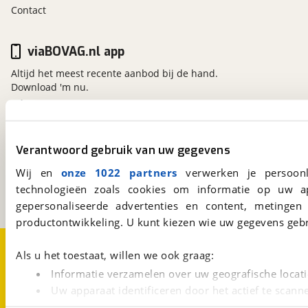
Contact
viaBOVAG.nl app
Altijd het meest recente aanbod bij de hand.
Download 'm nu.
viaBOVAG.nl
Verantwoord gebruik van uw gegevens
Kosterijland
15
3981 AJ
Bunnik
Wij en
onze 1022 partners
verwerken je persoonl
Een initiatief van
technologieën zoals cookies om informatie op uw a
BOVAG
gepersonaliseerde advertenties en content, metingen
productontwikkeling. U kunt kiezen wie uw gegevens gebr
Over viaBOVAG.nl
Disclaimer- en Privacyverklaring
Als u het toestaat, willen we ook graag:
Cookievoorkeuren
Vacatures
Informatie verzamelen over uw geografische locati
Uw apparaat identificeren door het actief te scann