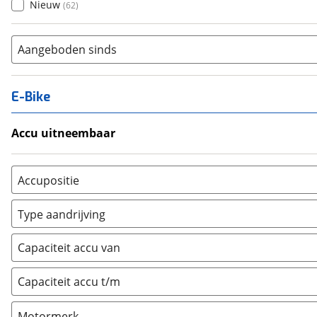
Nieuw
(
62
)
Aangeboden sinds
E-Bike
Accu uitneembaar
Ja, uitneembaar
(
0
)
Nee, vast
(
0
)
Accupositie
Bagagedrager
(
0
)
Type aandrijving
Frame
(
0
)
Achterwiel
(
0
)
Vloer
(
0
)
Capaciteit accu van
Trapas
(
0
)
Achterbank
(
0
)
Voorwiel
(
0
)
Capaciteit accu t/m
Kofferbak
(
0
)
Overig
(
0
)
Motormerk