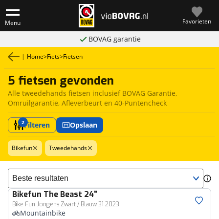
Favorieten
Menu
BOVAG garantie
|
Home
>
Fiets
>
Fietsen
5 fietsen gevonden
Alle tweedehands fietsen inclusief BOVAG Garantie,
Omruilgarantie, Afleverbeurt en 40-Puntencheck
2
Filteren
Opslaan
Bikefun
Tweedehands
Sorteer resultaten
Bikefun
The Beast 24"
Bike Fun Jongens Zwart / Blauw 31 2023
Mountainbike