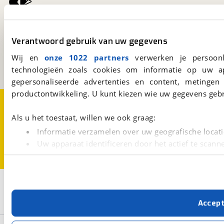
viaBOVAG.nl
Kosterijland
15
Verantwoord gebruik van uw gegevens
3981 AJ
Bunnik
Wij en
onze 1022 partners
verwerken je persoonl
Een initiatief van
BOVAG
technologieën zoals cookies om informatie op uw a
gepersonaliseerde advertenties en content, metingen
productontwikkeling. U kunt kiezen wie uw gegevens gebr
Over viaBOVAG.nl
Disclaimer- en Privacyverklaring
Cookievoorkeuren
Vacatures
Als u het toestaat, willen we ook graag:
Informatie verzamelen over uw geografische locati
Uw apparaat identificeren door het actief te scann
Lees meer over hoe uw persoonlijke gegevens worden ve
U kunt uw toestemming op elk moment wijzigen of intrekk
2
Opslaan
Met cookies en vergelijkbare technieken zorgen we voor 
Stadsfiets
Bikefun
Accep
cookies zorgen ervoor dat de website goed werkt. Ook g
verbeteren. We tonen je graag relevante advertenties e