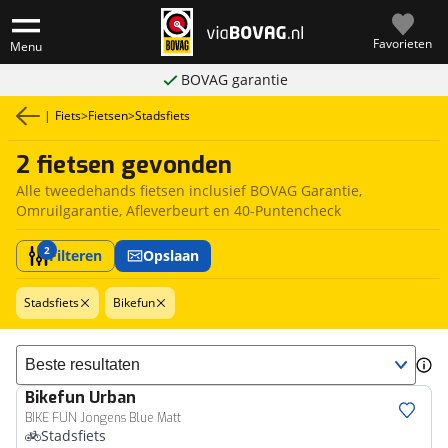
Favorieten
Menu
BOVAG garantie
|
Fiets
>
Fietsen
>
Stadsfiets
2 fietsen gevonden
Alle tweedehands fietsen inclusief BOVAG Garantie,
Omruilgarantie, Afleverbeurt en 40-Puntencheck
2
Filteren
Opslaan
Stadsfiets
Bikefun
Sorteer resultaten
Bikefun
Urban
BIKE FUN Jongens Blue Matt
Stadsfiets