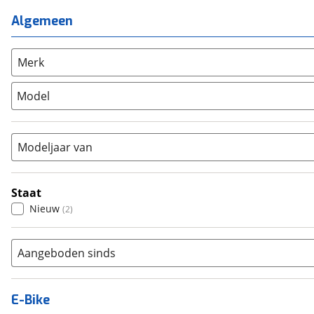
Ligfiets
(
0
)
Mixed
(
0
)
Algemeen
Mountainbike
(
5
)
Unisex
(
0
)
Overig
(
0
)
Racefiets
(
0
)
Merk
Stadsfiets
(
2
)
Model
Tandem
(
0
)
Vouwfiets
(
0
)
Modeljaar van
Staat
Nieuw
(
2
)
Aangeboden sinds
E-Bike