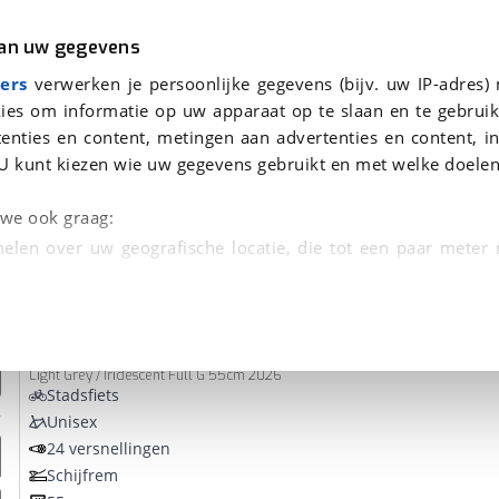
r
Kampeer
van uw gegevens
ers
verwerken je persoonlijke gegevens (bijv. uw IP-adres)
ies om informatie op uw apparaat op te slaan en te gebruik
enties en content, metingen aan advertenties en content, in
den
U kunt kiezen wie uw gegevens gebruikt en met welke doelen
Omruilgarantie, Afleverbeurt
n we ook graag:
elen over uw geografische locatie, die tot een paar meter
entificeren door het actief te scannen op specifieke
Bianchi
SPRINT DISC
 persoonlijke gegevens worden verwerkt en stel uw voo
Light Grey / Iridescent Full G 55cm 2026
unt uw toestemming op elk moment wijzigen of in
Stadsfiets
Unisex
24 versnellingen
kbare technieken zorgen we voor een betere en meer persoon
Schijfrem
en ervoor dat de website goed werkt. Ook gebruiken we anal