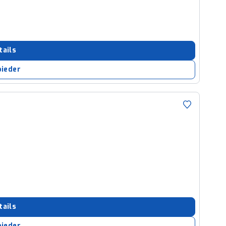
tails
bieder
tails
bieder