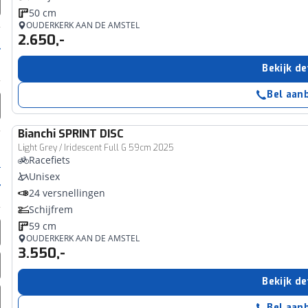
50 cm
OUDERKERK AAN DE AMSTEL
2.650,-
Bekijk de
Bel aan
Bianchi
SPRINT DISC
Light Grey / Iridescent Full G 59cm 2025
Racefiets
Unisex
24 versnellingen
Schijfrem
59 cm
OUDERKERK AAN DE AMSTEL
3.550,-
Bekijk de
Bel aan