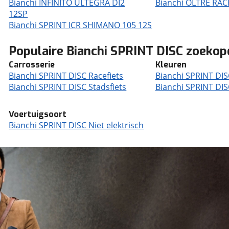
Bianchi INFINITO ULTEGRA DI2
Bianchi OLTRE RAC
12SP
Bianchi SPRINT ICR SHIMANO 105 12S
Populaire Bianchi SPRINT DISC zoeko
Carrosserie
Kleuren
Bianchi SPRINT DISC Racefiets
Bianchi SPRINT DIS
Bianchi SPRINT DISC Stadsfiets
Bianchi SPRINT DIS
Voertuigsoort
Bianchi SPRINT DISC Niet elektrisch