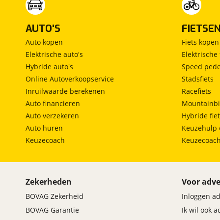
AUTO'S
FIETSE
Auto kopen
Fiets kopen
Elektrische auto's
Elektrische 
Hybride auto's
Speed pede
Online Autoverkoopservice
Stadsfiets
Inruilwaarde berekenen
Racefiets
Auto financieren
Mountainbi
Auto verzekeren
Hybride fie
Auto huren
Keuzehulp 
Keuzecoach
Keuzecoac
Zekerheden
Voor adve
BOVAG Zekerheid
Inloggen a
BOVAG Garantie
Ik wil ook 