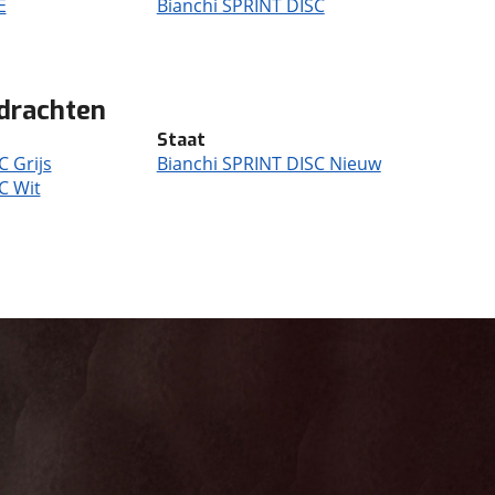
E
Bianchi SPRINT DISC
pdrachten
Staat
C Grijs
Bianchi SPRINT DISC Nieuw
C Wit