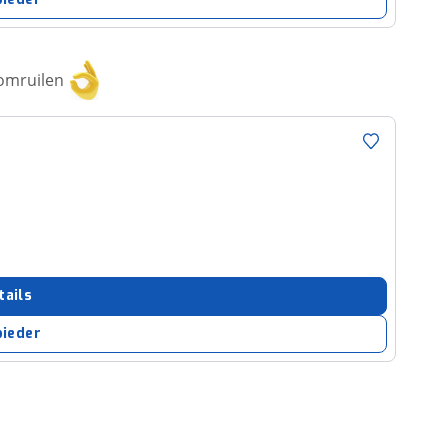
 omruilen
tails
bieder