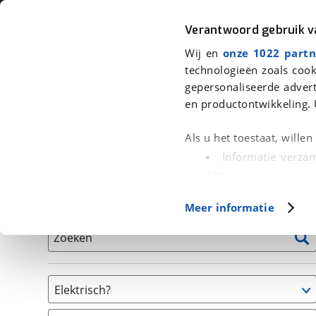
Auto
Fiets
Moto
Verantwoord gebruik 
Wij en
onze 1022 partn
<
Terug
|
Home
>
Fiets
>
Fietsen
technologieën zoals cook
gepersonaliseerde advert
We hebben 4 fietsen voor je gevon
en productontwikkeling. 
Alle tweedehands fietsen inclusief BOVAG Garantie, 
Als u het toestaat, wille
en 40-Puntencheck
Informatie verzam
zijn
Uw apparaat id
Basisgegevens
Meer informatie
(fingerprinting)
Lees meer over hoe uw
Zoeken
detailgedeelte
in. U k
Cookieverklaring.
Elektrisch?
Met cookies en vergelij
Niet elektrisch
Functionele cookies zorg
(
4
)