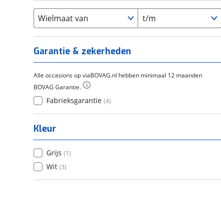
Flyer
(
0
)
Scandium
(
0
)
Overig
(
0
)
Staal
Wielmaat van
t/m
(
0
)
Tica
(
0
)
Titanium
(
0
)
Garantie & zekerheden
Alle occasions op viaBOVAG.nl hebben minimaal 12 maanden
BOVAG Garantie.
Fabrieksgarantie
(
4
)
Kleur
Grijs
(
1
)
Wit
(
3
)