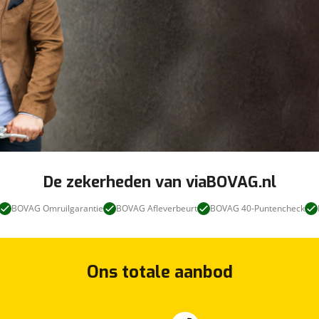
De zekerheden van viaBOVAG.nl
BOVAG Omruilgarantie
BOVAG Afleverbeurt
BOVAG 40-Puntencheck
Ons totale aanbod