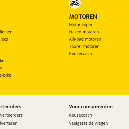
N
MOTOREN
Motor kopen
fietsen
Naked motoren
lecs
AllRoad motoren
Tourer motoren
Keuzecoach
ke
ts
e-bike
h
rteerders
Voor consumenten
dverteerders
Keuzecoach
adverteren
Veelgestelde vragen