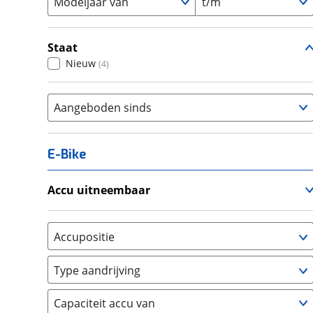
Modeljaar van
t/m
Staat
Nieuw
(
4
)
Aangeboden sinds
E-Bike
Accu uitneembaar
Ja, uitneembaar
(
0
)
Nee, vast
(
0
)
Accupositie
Bagagedrager
(
0
)
Type aandrijving
Frame
(
0
)
Achterwiel
(
0
)
Vloer
(
0
)
Capaciteit accu van
Trapas
(
0
)