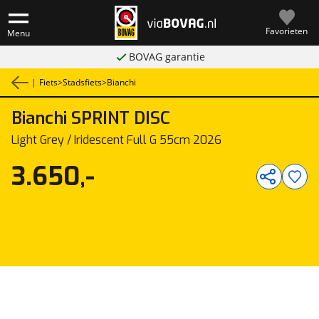
Favorieten
Menu
BOVAG garantie
|
Fiets
>
Stadsfiets
>
Bianchi
Bianchi
SPRINT DISC
1
/
1
Light Grey / Iridescent Full G 55cm 2026
3.650,-