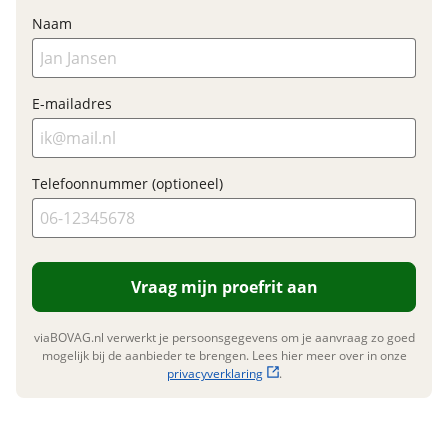
Naam
Financieel
E-mailadres
Prijs
€ 3.650,-
BTW/marge
BTW
Bijtellingspercentage
7 %
Telefoonnummer (optioneel)
Nieuwprijs
€ 3.650,-
Garanties
Vraag mijn proefrit aan
BOVAG Garantie
Fabrieksgarantie van
toepassing
viaBOVAG.nl verwerkt je persoonsgegevens om je aanvraag zo goed
mogelijk bij de aanbieder te brengen. Lees hier meer over in onze
Fabrieksgarantie
Ja
privacyverklaring
.