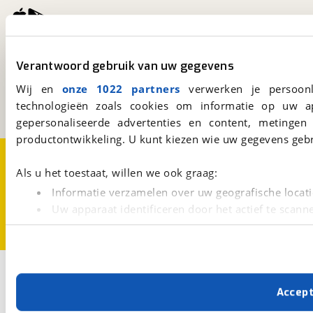
viaBOVAG.nl
Verantwoord gebruik van uw gegevens
Kosterijland
15
3981 AJ
Bunnik
Wij en
onze 1022 partners
verwerken je persoonl
Een initiatief van
technologieën zoals cookies om informatie op uw a
BOVAG
gepersonaliseerde advertenties en content, metingen
productontwikkeling. U kunt kiezen wie uw gegevens gebr
Over viaBOVAG.nl
Disclaimer- en Privacyverklaring
Cookievoorkeuren
Vacatures
Als u het toestaat, willen we ook graag:
Informatie verzamelen over uw geografische locati
Uw apparaat identificeren door het actief te scann
Lees meer over hoe uw persoonlijke gegevens worden ve
U kunt uw toestemming op elk moment wijzigen of intrekk
Met cookies en vergelijkbare technieken zorgen we voor 
Accep
cookies zorgen ervoor dat de website goed werkt. Ook g
verbeteren. We tonen je graag relevante advertenties e