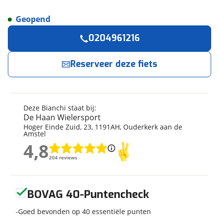
Geopend
Reserveer
nu!
Algemeen
0204961216
Merk
Bianchi
De Haan Wielersport
neemt snel contact met je
op.
Model
SPRINT DISC
Reserveer deze fiets
Modeljaar
2026
Jouw contactgegevens
Soort fiets
Stadsfiets
Frametype
Unisex
Deze Bianchi staat bij:
Naam
Framehoogte
55 cm
De Haan Wielersport
Hoger Einde Zuid
,
23
,
1191AH
,
Ouderkerk aan de
Nieuw of occasion
Nieuw
Amstel
4,8
E-mailadres
4,8
204 reviews
204 reviews
Techniek
Geen reviews gevonden
Telefoonnummer (optioneel)
BOVAG 40-Puntencheck
Transmissie
Derailleur
Aantal versnellingen
24
Goed bevonden op 40 essentiële punten
Framemateriaal
Carbon