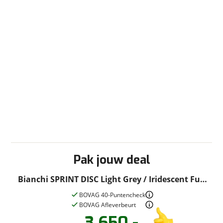
Pak jouw deal
Bianchi SPRINT DISC Light Grey / Iridescent Full
G 55cm 2026
BOVAG 40-Puntencheck
BOVAG Afleverbeurt
3.650,-