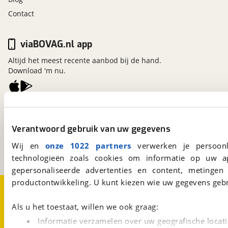
Contact
viaBOVAG.nl app
Altijd het meest recente aanbod bij de hand.
Download 'm nu.
viaBOVAG.nl
Kosterijland
15
Verantwoord gebruik van uw gegevens
3981 AJ
Bunnik
Een initiatief van
Wij en
onze 1022 partners
verwerken je persoonl
BOVAG
technologieën zoals cookies om informatie op uw a
gepersonaliseerde advertenties en content, metingen
productontwikkeling. U kunt kiezen wie uw gegevens gebr
Over viaBOVAG.nl
Disclaimer- en Privacyverklaring
Cookievoorkeuren
Vacatures
Als u het toestaat, willen we ook graag:
Informatie verzamelen over uw geografische locati