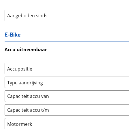
Aangeboden sinds
E-Bike
Accu uitneembaar
Ja, uitneembaar
(
0
)
Nee, vast
(
0
)
Accupositie
Bagagedrager
(
0
)
Type aandrijving
Frame
(
0
)
Achterwiel
(
0
)
Vloer
(
0
)
Capaciteit accu van
Trapas
(
0
)
Achterbank
(
0
)
Voorwiel
(
0
)
Capaciteit accu t/m
Kofferbak
(
0
)
Overig
(
0
)
Motormerk