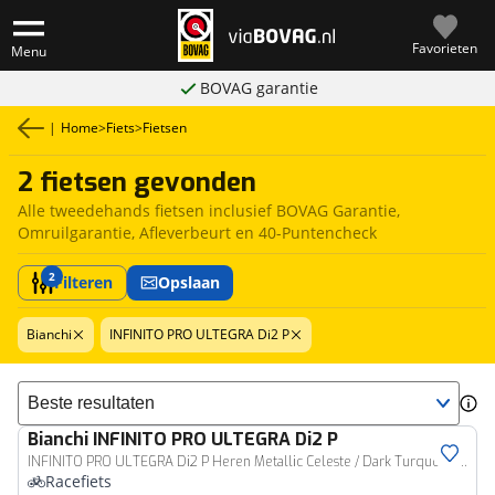
Favorieten
Menu
BOVAG garantie
|
Home
>
Fiets
>
Fietsen
2 fietsen gevonden
Alle tweedehands fietsen inclusief BOVAG Garantie,
Omruilgarantie, Afleverbeurt en 40-Puntencheck
2
Filteren
Opslaan
Bianchi
INFINITO PRO ULTEGRA Di2 P
Sorteer resultaten
Bianchi
INFINITO PRO ULTEGRA Di2 P
INFINITO PRO ULTEGRA Di2 P Heren Metallic Celeste / Dark Turquoise - CK16 Full Glos 53cm 2027
Racefiets