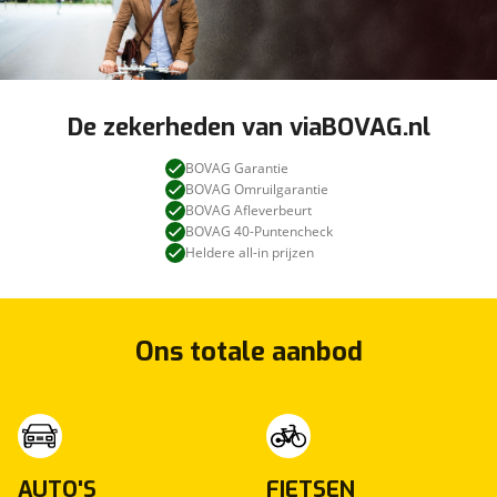
De zekerheden van viaBOVAG.nl
BOVAG Garantie
BOVAG Omruilgarantie
BOVAG Afleverbeurt
BOVAG 40-Puntencheck
Heldere all-in prijzen
Ons totale aanbod
AUTO'S
FIETSEN