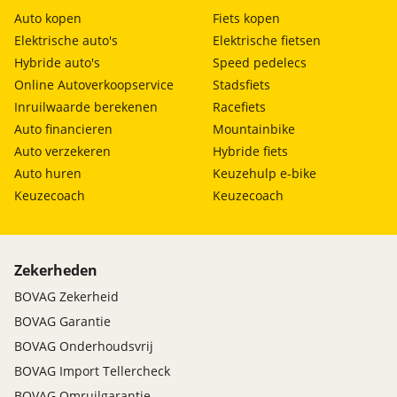
Auto kopen
Fiets kopen
Elektrische auto's
Elektrische fietsen
Hybride auto's
Speed pedelecs
Online Autoverkoopservice
Stadsfiets
Inruilwaarde berekenen
Racefiets
Auto financieren
Mountainbike
Auto verzekeren
Hybride fiets
Auto huren
Keuzehulp e-bike
Keuzecoach
Keuzecoach
Zekerheden
BOVAG Zekerheid
BOVAG Garantie
BOVAG Onderhoudsvrij
BOVAG Import Tellercheck
BOVAG Omruilgarantie