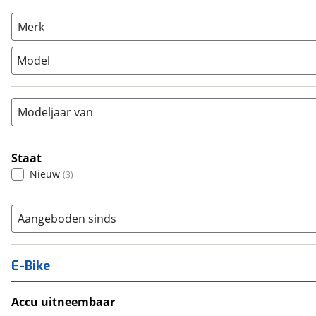
Overig
(
0
)
Racefiets
(
0
)
Merk
Stadsfiets
(
0
)
Model
Tandem
(
0
)
Vouwfiets
(
0
)
Modeljaar van
Staat
Nieuw
(
3
)
Aangeboden sinds
E-Bike
Accu uitneembaar