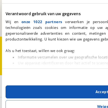
viaBOVAG.nl
Kosterijland
15
Verantwoord gebruik van uw gegevens
3981 AJ
Bunnik
Wij en
onze 1022 partners
verwerken je persoonl
Een initiatief van
BOVAG
technologieën zoals cookies om informatie op uw a
gepersonaliseerde advertenties en content, metingen
productontwikkeling. U kunt kiezen wie uw gegevens gebr
Over viaBOVAG.nl
Disclaimer- en Privacyverklaring
Cookievoorkeuren
Vacatures
Als u het toestaat, willen we ook graag:
Informatie verzamelen over uw geografische locati
Uw apparaat identificeren door het actief te scann
Lees meer over hoe uw persoonlijke gegevens worden ve
U kunt uw toestemming op elk moment wijzigen of intrekk
2
Opslaan
Met cookies en vergelijkbare technieken zorgen we voor 
Alpina
Girlpower
Accep
cookies zorgen ervoor dat de website goed werkt. Ook g
verbeteren. We tonen je graag relevante advertenties e
Basisgegevens
buiten onze website volgt – uiteraard op anonie
Weig