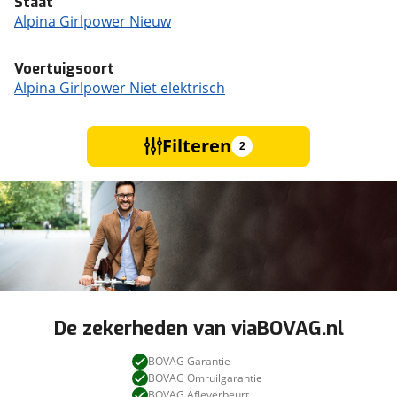
Staat
Alpina Girlpower Nieuw
Voertuigsoort
Alpina Girlpower Niet elektrisch
Filteren
2
De zekerheden van viaBOVAG.nl
BOVAG Garantie
BOVAG Omruilgarantie
BOVAG Afleverbeurt