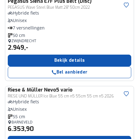
Pegasus
Siena E7F Plus Belt (Disc)
PEGASUS Wave Steel Blue Matt 28" 50cm 2022
Hybride fiets
Unisex
7 versnellingen
50 cm
ZWIJNDRECHT
2.949,-
Bekijk details
Bel aanbieder
Riese & Müller
Nevo5 vario
RIESE UND MÜLLER Ice Blue 55 cm n5 55cm 55 cm n5 2026
Hybride fiets
Unisex
55 cm
BARNEVELD
6.353,90