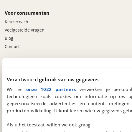
Voor consumenten
Keuzecoach
Veelgestelde vragen
Blog
Contact
viaBOVAG.nl app
Altijd het meest recente aanbod bij de hand.
Verantwoord gebruik van uw gegevens
Download 'm nu.
Wij en
onze 1022 partners
verwerken je persoonl
technologieën zoals cookies om informatie op uw a
viaBOVAG.nl
gepersonaliseerde advertenties en content, metingen
productontwikkeling. U kunt kiezen wie uw gegevens gebr
Kosterijland
15
3981 AJ
Bunnik
Een initiatief van
Als u het toestaat, willen we ook graag:
BOVAG