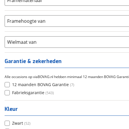
Framemateriaal
5-8
(
256
)
Bafang
(
0
)
Aluminium
(
475
)
9-14
(
72
)
Gazelle
(
0
)
Carbon
(
16
)
15-20
Framehoogte van
(
3
)
Cortina
(
0
)
Chroom-molybdeen
(
0
)
21+
(
25
)
Flyer
(
0
)
Scandium
(
0
)
Overig
(
0
)
Staal
Wielmaat van
(
0
)
Tica
(
0
)
Titanium
(
0
)
Garantie & zekerheden
Alle occasions op viaBOVAG.nl hebben minimaal 12 maanden BOVAG Garanti
12 maanden BOVAG Garantie
(
7
)
Fabrieksgarantie
(
543
)
Kleur
Zwart
(
52
)