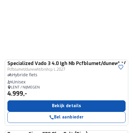
Specialized
Vado 3 4.0 Igh Nb Pcfblumet/dunewht/brs
Pcfblumet/dunewht/brshcp L 2027
Hybride fiets
Unisex
LENT / NIJMEGEN
4.999,-
Bekijk details
Bel aanbieder