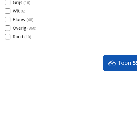
Grijs
(
16
)
Wit
(
6
)
Blauw
(
48
)
Overig
(
360
)
Rood
(
10
)
Toon
5