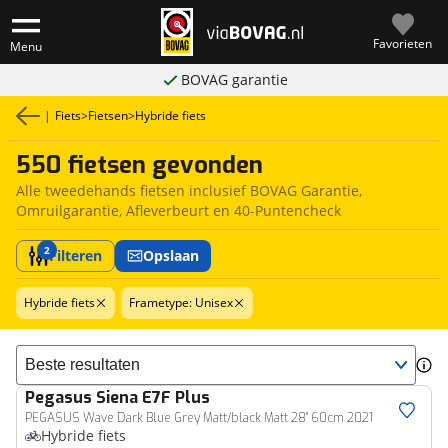
Favorieten
Menu
BOVAG garantie
|
Fiets
>
Fietsen
>
Hybride fiets
550 fietsen gevonden
Alle tweedehands fietsen inclusief BOVAG Garantie,
Omruilgarantie, Afleverbeurt en 40-Puntencheck
2
Filteren
Opslaan
Hybride fiets
Frametype: Unisex
Sorteer resultaten
Pegasus
Siena E7F Plus
PEGASUS Wave Dark Blue Grey Matt/black Matt 28" 60cm 2021
Hybride fiets