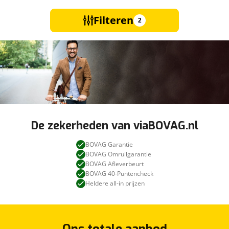
Filteren
2
De zekerheden van viaBOVAG.nl
BOVAG Garantie
BOVAG Omruilgarantie
BOVAG Afleverbeurt
BOVAG 40-Puntencheck
Heldere all-in prijzen