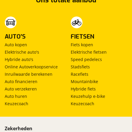
Ons totale aanbod
AUTO'S
FIETSEN
Auto kopen
Fiets kopen
Elektrische auto's
Elektrische fietsen
Hybride auto's
Speed pedelecs
Online Autoverkoopservice
Stadsfiets
Inruilwaarde berekenen
Racefiets
Auto financieren
Mountainbike
Auto verzekeren
Hybride fiets
Auto huren
Keuzehulp e-bike
Keuzecoach
Keuzecoach
Zekerheden