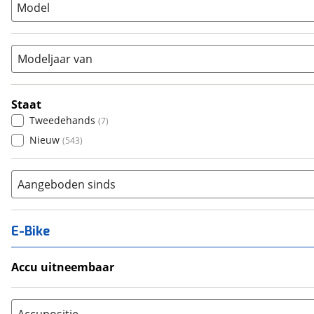
Model
Vouwfiets
(
18
)
Modeljaar van
Staat
Tweedehands
(
7
)
Nieuw
(
543
)
Aangeboden sinds
E-Bike
Accu uitneembaar
Ja, uitneembaar
(
13
)
Nee, vast
(
0
)