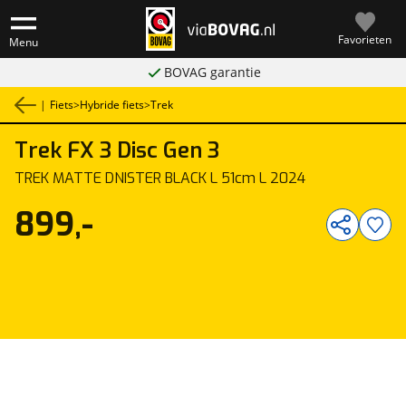
Favorieten
Menu
BOVAG garantie
|
Fiets
>
Hybride fiets
>
Trek
Trek
FX 3 Disc Gen 3
1
/
2
TREK MATTE DNISTER BLACK L 51cm L 2024
899,-