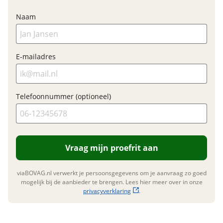
Naam
E-bike
Elektrisch?
Niet elektrisch
E-mailadres
Financieel
Telefoonnummer (optioneel)
Prijs
€ 899,-
BTW/marge
BTW
Bijtellingspercentage
7 %
Nieuwprijs
€ 1.099,-
Vraag mijn proefrit aan
viaBOVAG.nl verwerkt je persoonsgegevens om je aanvraag zo goed
mogelijk bij de aanbieder te brengen. Lees hier meer over in onze
privacyverklaring
.
Garanties
BOVAG Garantie
Fabrieksgarantie van
toepassing