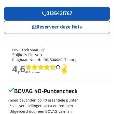
0135421767
Reserveer
nu!
Algemeen
Merk
Trek
Reserveer deze fiets
Spijkers Fietsen
neemt snel contact met je op.
Model
FX 3 Disc Gen 3
Modeljaar
2024
Jouw contactgegevens
Soort fiets
Hybride fiets
Deze Trek staat bij:
Naam
Frametype
Unisex
Spijkers Fietsen
Ringbaan Noord
,
136
,
5046AC
,
Tilburg
Framehoogte
51 cm
4,6
Wielmaat
28 inch
4,6
E-mailadres
423 reviews
423 reviews
Nieuw of occasion
Nieuw
Geen reviews gevonden
BOVAG 40-Puntencheck
Telefoonnummer (optioneel)
Techniek
Goed bevonden op 40 essentiële punten
Zoals versnellingen, accu en remmen
Transmissie
Derailleur
Uitgevoerd door een BOVAG-vakman
Aantal versnellingen
Geen versnellingen