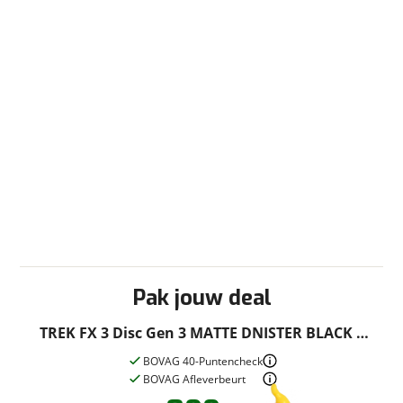
Fabrieksgarantie
Ja
Pak jouw deal
TREK FX 3 Disc Gen 3 MATTE DNISTER BLACK L
51cm L 2024
BOVAG 40-Puntencheck
BOVAG Afleverbeurt