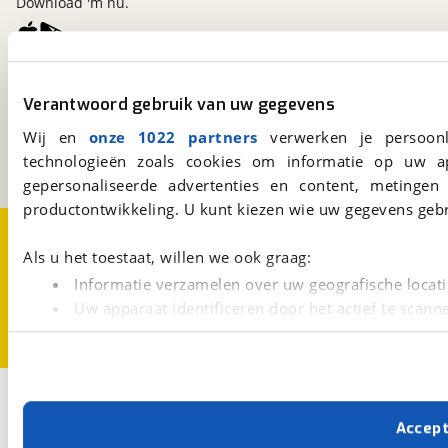
Download 'm nu.
viaBOVAG.nl
Verantwoord gebruik van uw gegevens
Kosterijland
15
3981 AJ
Bunnik
Wij en
onze 1022 partners
verwerken je persoonl
Een initiatief van
technologieën zoals cookies om informatie op uw a
BOVAG
gepersonaliseerde advertenties en content, metingen
productontwikkeling. U kunt kiezen wie uw gegevens gebr
Over viaBOVAG.nl
Disclaimer- en Privacyverklaring
Cookievoorkeuren
Vacatures
Als u het toestaat, willen we ook graag:
Informatie verzamelen over uw geografische locati
Uw apparaat identificeren door het actief te scann
Lees meer over hoe uw persoonlijke gegevens worden ve
U kunt uw toestemming op elk moment wijzigen of intrekk
Met cookies en vergelijkbare technieken zorgen we voor 
Accep
cookies zorgen ervoor dat de website goed werkt. Ook g