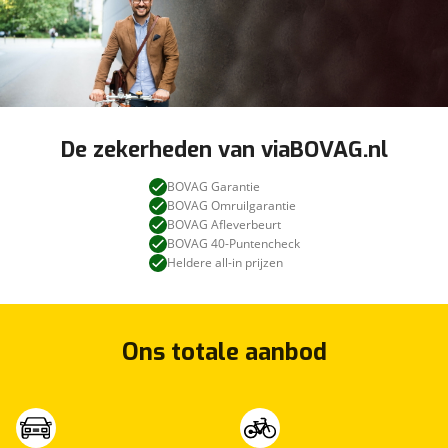
De zekerheden van viaBOVAG.nl
BOVAG Garantie
BOVAG Omruilgarantie
BOVAG Afleverbeurt
BOVAG 40-Puntencheck
Heldere all-in prijzen
Ons totale aanbod