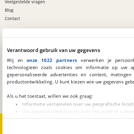
Veelgestelde vragen
Blog
Contact
viaBOVAG.nl app
Altijd het meest recente aanbod bij de hand.
Verantwoord gebruik van uw gegevens
Download 'm nu.
Wij en
onze 1022 partners
verwerken je persoonl
technologieën zoals cookies om informatie op uw a
gepersonaliseerde advertenties en content, metingen
viaBOVAG.nl
productontwikkeling. U kunt kiezen wie uw gegevens gebr
Kosterijland
15
3981 AJ
Bunnik
Een initiatief van
Als u het toestaat, willen we ook graag:
BOVAG
Informatie verzamelen over uw geografische locati
Uw apparaat identificeren door het actief te scann
Lees meer over hoe uw persoonlijke gegevens worden ve
Over viaBOVAG.nl
Disclaimer- en Privacyverklaring
Cookievoorkeuren
Vacatures
U kunt uw toestemming op elk moment wijzigen of intrekk