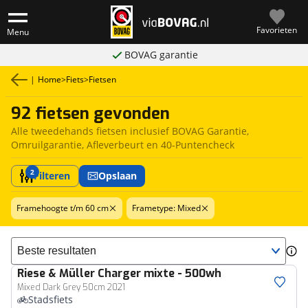
Favorieten
Menu
BOVAG garantie
|
Home
>
Fiets
>
Fietsen
92 fietsen gevonden
Alle tweedehands fietsen inclusief BOVAG Garantie,
Omruilgarantie, Afleverbeurt en 40-Puntencheck
2
Filteren
Opslaan
Framehoogte t/m 60 cm
Frametype: Mixed
Sorteer resultaten
Riese & Müller
Charger mixte - 500wh
Mixed Dark Grey 50cm 2021
Stadsfiets