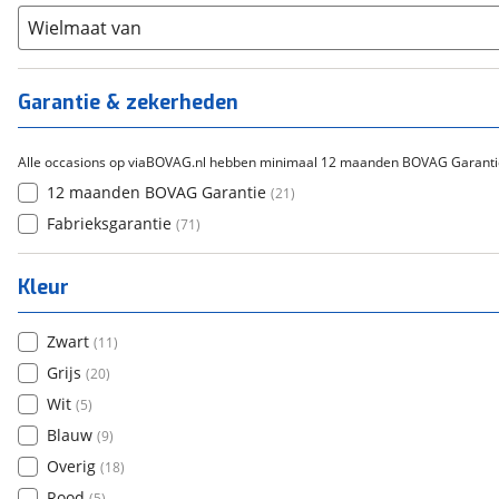
Overig
(
0
)
Staal
Wielmaat van
(
2
)
Tica
(
0
)
Titanium
(
0
)
Garantie & zekerheden
Alle occasions op viaBOVAG.nl hebben minimaal 12 maanden BOVAG Garanti
12 maanden BOVAG Garantie
(
21
)
Fabrieksgarantie
(
71
)
Kleur
Zwart
(
11
)
Grijs
(
20
)
Wit
(
5
)
Blauw
(
9
)
Overig
(
18
)
Rood
(
5
)