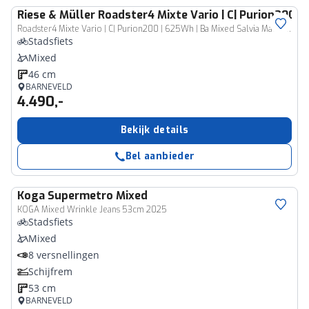
Riese & Müller
Roadster4 Mixte Vario | C| Purion200 |
Roadster4 Mixte Vario | C| Purion200 | 625Wh | Ba Mixed Salvia Matt 45 46cm 2025
Stadsfiets
Mixed
46 cm
BARNEVELD
4.490,-
Bekijk details
Bel aanbieder
Koga
Supermetro Mixed
KOGA Mixed Wrinkle Jeans 53cm 2025
Stadsfiets
Mixed
8 versnellingen
Schijfrem
53 cm
BARNEVELD