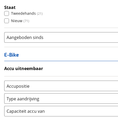
Staat
Tweedehands
(
21
)
Nieuw
(
71
)
Aangeboden sinds
E-Bike
Accu uitneembaar
Ja, uitneembaar
(
2
)
Nee, vast
(
3
)
Accupositie
Bagagedrager
(
0
)
Type aandrijving
Frame
(
6
)
Achterwiel
(
0
)
Vloer
(
0
)
Capaciteit accu van
Trapas
(
11
)
Achterbank
(
0
)