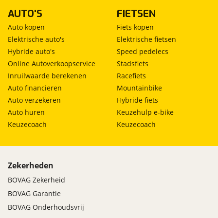
AUTO'S
FIETSEN
Auto kopen
Fiets kopen
Elektrische auto's
Elektrische fietsen
Hybride auto's
Speed pedelecs
Online Autoverkoopservice
Stadsfiets
Inruilwaarde berekenen
Racefiets
Auto financieren
Mountainbike
Auto verzekeren
Hybride fiets
Auto huren
Keuzehulp e-bike
Keuzecoach
Keuzecoach
Zekerheden
BOVAG Zekerheid
BOVAG Garantie
BOVAG Onderhoudsvrij