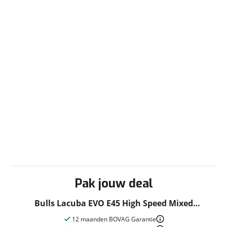
Pak jouw deal
Bulls Lacuba EVO E45 High Speed Mixed
Zwartmat 53 cm 53cm 2022
12 maanden BOVAG Garantie