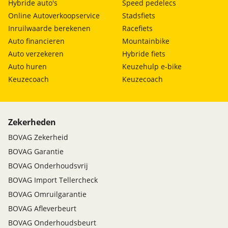
Hybride auto's
Speed pedelecs
Online Autoverkoopservice
Stadsfiets
Inruilwaarde berekenen
Racefiets
Auto financieren
Mountainbike
Auto verzekeren
Hybride fiets
Auto huren
Keuzehulp e-bike
Keuzecoach
Keuzecoach
Zekerheden
BOVAG Zekerheid
BOVAG Garantie
BOVAG Onderhoudsvrij
BOVAG Import Tellercheck
BOVAG Omruilgarantie
BOVAG Afleverbeurt
BOVAG Onderhoudsbeurt