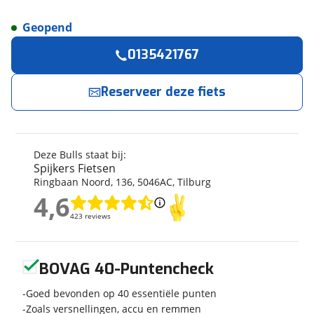
Geopend
Reserveer
nu!
Algemeen
0135421767
Merk
Bulls
Spijkers Fietsen
neemt snel contact met je op.
Model
Lacuba EVO E45 High
Reserveer deze fiets
Speed
Jouw contactgegevens
Kenteken
DJT11N
Modeljaar
2022
Naam
Deze Bulls staat bij:
Soort fiets
Stadsfiets
Spijkers Fietsen
Frametype
Mixed
Ringbaan Noord
,
136
,
5046AC
,
Tilburg
4,6
Framehoogte
E-mailadres
53 cm
4,6
Nieuw of occasion
Occasion
423 reviews
423 reviews
Geen reviews gevonden
Telefoonnummer (optioneel)
BOVAG 40-Puntencheck
Techniek
Goed bevonden op 40 essentiële punten
Fabriekskleur
Zwartmat
Zoals versnellingen, accu en remmen