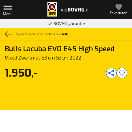
Favorieten
Menu
BOVAG garantie
|
Speed pedelec
>
Stadsfiets
>
Bulls
Bulls
Lacuba EVO E45 High Speed
1
/
1
Mixed Zwartmat 53 cm 53cm 2022
1.950,-