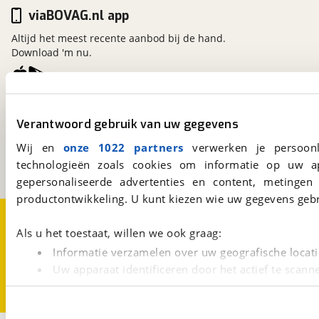
viaBOVAG.nl app
Altijd het meest recente aanbod bij de hand.
Download 'm nu.
viaBOVAG.nl
Verantwoord gebruik van uw gegevens
Kosterijland
15
3981 AJ
Bunnik
Wij en
onze 1022 partners
verwerken je persoonl
Een initiatief van
technologieën zoals cookies om informatie op uw a
BOVAG
gepersonaliseerde advertenties en content, metingen
productontwikkeling. U kunt kiezen wie uw gegevens gebr
Over viaBOVAG.nl
Disclaimer- en Privacyverklaring
Cookievoorkeuren
Vacatures
Als u het toestaat, willen we ook graag:
Informatie verzamelen over uw geografische locati
Uw apparaat identificeren door het actief te scann
Lees meer over hoe uw persoonlijke gegevens worden ve
U kunt uw toestemming op elk moment wijzigen of intrekk