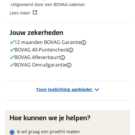
Uitgevoerd door een BOVAG-vakman
Vraag mijn reservering aan
Lees meer
viaBOVAG.nl verwerkt je persoonsgegevens om je aanvraag zo
goed mogelijk bij de aanbieder te brengen. Lees hier meer
E-bike
Jouw zekerheden
over in onze
privacyverklaring
.
Elektrisch?
Ja, High-speed
12 maanden BOVAG Garantie
BOVAG 40-Puntencheck
BOVAG Afleverbeurt
BOVAG Omruilgarantie
Financieel
Prijs
€ 1.950,-
BTW/marge
Marge
Toon toelichting aanbieder
Garanties
Hoe kunnen we je helpen?
BOVAG Garantie
12 maanden
Ik wil graag een proefrit maken