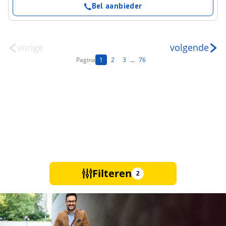
Bel aanbieder
vorige
volgende
Pagina
1
2
3
...
76
Filteren
2