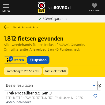
Favorieten
Menu
BOVAG garantie
|
Fiets
>
Fietsen
>
Fiets
1.812 fietsen gevonden
Alle tweedehands fietsen inclusief BOVAG Garantie,
Omruilgarantie, Afleverbeurt en 40-Puntencheck
2
Filteren
Opslaan
Framehoogte t/m 55 cm
Niet elektrisch
Sorteer resultaten
Trek
Procaliber 9.5 Gen 3
TREK MATTE KESWICK GREEN/MERCURY ML 44cm ML 2026
Mountainbike