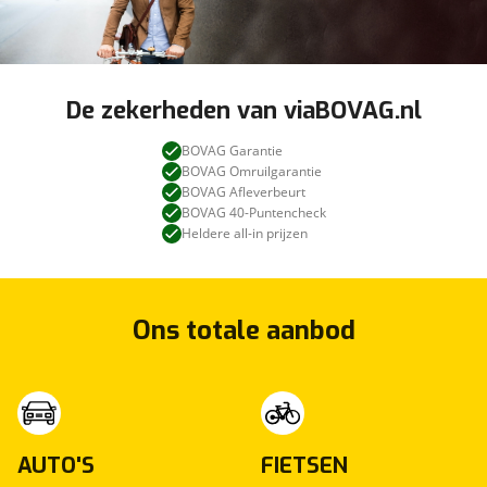
De zekerheden van viaBOVAG.nl
BOVAG Garantie
BOVAG Omruilgarantie
BOVAG Afleverbeurt
BOVAG 40-Puntencheck
Heldere all-in prijzen
Ons totale aanbod
AUTO'S
FIETSEN