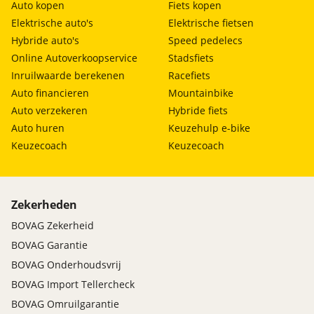
Auto kopen
Fiets kopen
Elektrische auto's
Elektrische fietsen
Hybride auto's
Speed pedelecs
Online Autoverkoopservice
Stadsfiets
Inruilwaarde berekenen
Racefiets
Auto financieren
Mountainbike
Auto verzekeren
Hybride fiets
Auto huren
Keuzehulp e-bike
Keuzecoach
Keuzecoach
Zekerheden
BOVAG Zekerheid
BOVAG Garantie
BOVAG Onderhoudsvrij
BOVAG Import Tellercheck
BOVAG Omruilgarantie