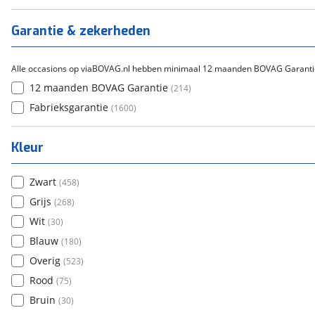
Tica
(
0
)
Titanium
(
0
)
Garantie & zekerheden
Alle occasions op viaBOVAG.nl hebben minimaal 12 maanden BOVAG Garanti
12 maanden BOVAG Garantie
(
214
)
Fabrieksgarantie
(
1600
)
Kleur
Zwart
(
458
)
Grijs
(
268
)
Wit
(
30
)
Blauw
(
180
)
Overig
(
523
)
Rood
(
75
)
Bruin
(
30
)