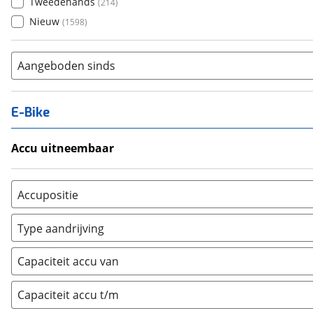
Tweedehands
(
214
)
Nieuw
(
1598
)
Aangeboden sinds
E-Bike
Accu uitneembaar
Ja, uitneembaar
(
5
)
Nee, vast
(
15
)
Accupositie
Bagagedrager
(
1
)
Type aandrijving
Frame
(
1
)
Achterwiel
(
0
)
Vloer
(
0
)
Capaciteit accu van
Trapas
(
0
)
Achterbank
(
0
)
Voorwiel
(
0
)
Capaciteit accu t/m
Kofferbak
(
0
)