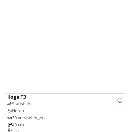
Koga
F3
Stadsfiets
Heren
30 versnellingen
49 cm
HEEL