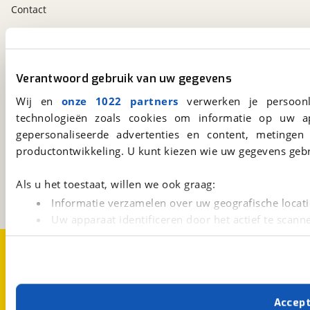
Contact
viaBOVAG.nl app
Altijd het meest recente aanbod bij de hand.
Verantwoord gebruik van uw gegevens
Download 'm nu.
Wij en
onze 1022 partners
verwerken je persoonl
technologieën zoals cookies om informatie op uw a
gepersonaliseerde advertenties en content, metingen
viaBOVAG.nl
productontwikkeling. U kunt kiezen wie uw gegevens gebr
Kosterijland
15
3981 AJ
Bunnik
Als u het toestaat, willen we ook graag:
Een initiatief van
BOVAG
Informatie verzamelen over uw geografische locati
Uw apparaat identificeren door het actief te scann
Lees meer over hoe uw persoonlijke gegevens worden ve
Over viaBOVAG.nl
Disclaimer- en Privacyverklaring
U kunt uw toestemming op elk moment wijzigen of intrekk
Cookievoorkeuren
Vacatures
Met cookies en vergelijkbare technieken zorgen we voor 
Accep
cookies zorgen ervoor dat de website goed werkt. Ook g