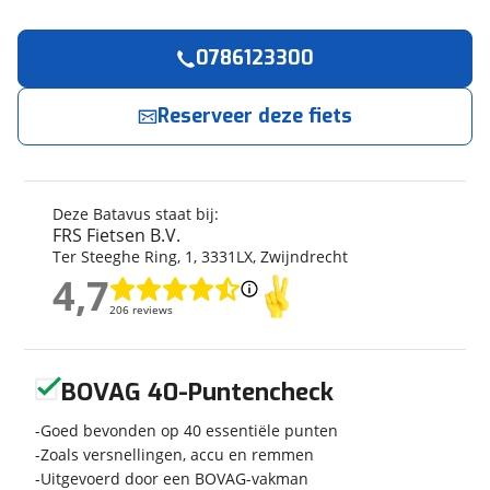
0786123300
Reserveer
nu!
Algemeen
Merk
Batavus
Reserveer deze fiets
FRS Fietsen B.V.
neemt snel contact met je op.
Model
Fonk 3 2026
Modeljaar
2026
Jouw contactgegevens
Soort fiets
Stadsfiets
Deze Batavus staat bij:
Naam
Frametype
Dames
FRS Fietsen B.V.
Ter Steeghe Ring
,
1
,
3331LX
,
Zwijndrecht
Framehoogte
53 cm
4,7
Wielmaat
28 inch
4,7
E-mailadres
206 reviews
206 reviews
Nieuw of occasion
Nieuw
Geen reviews gevonden
BOVAG 40-Puntencheck
Telefoonnummer (optioneel)
Techniek
Goed bevonden op 40 essentiële punten
Zoals versnellingen, accu en remmen
Transmissie
Naaf
Uitgevoerd door een BOVAG-vakman
Aantal versnellingen
3