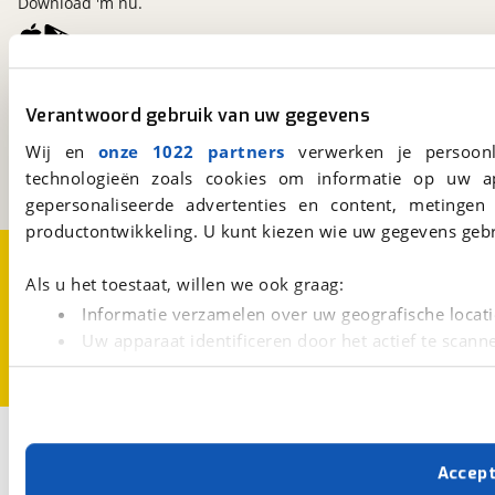
Download 'm nu.
viaBOVAG.nl
Verantwoord gebruik van uw gegevens
Kosterijland
15
3981 AJ
Bunnik
Wij en
onze 1022 partners
verwerken je persoonl
Een initiatief van
technologieën zoals cookies om informatie op uw a
BOVAG
gepersonaliseerde advertenties en content, metingen
productontwikkeling. U kunt kiezen wie uw gegevens gebr
Over viaBOVAG.nl
Disclaimer- en Privacyverklaring
Cookievoorkeuren
Vacatures
Als u het toestaat, willen we ook graag:
Informatie verzamelen over uw geografische locati
Uw apparaat identificeren door het actief te scann
Lees meer over hoe uw persoonlijke gegevens worden ve
U kunt uw toestemming op elk moment wijzigen of intrekk
Met cookies en vergelijkbare technieken zorgen we voor 
Accep
cookies zorgen ervoor dat de website goed werkt. Ook g