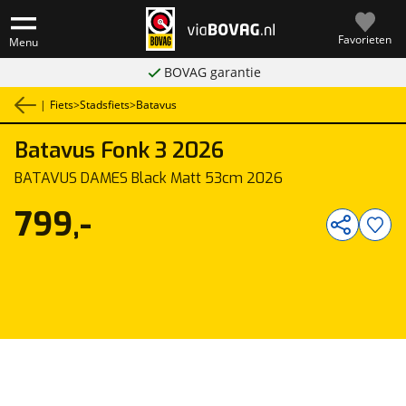
Favorieten
Menu
BOVAG garantie
|
Fiets
>
Stadsfiets
>
Batavus
Batavus
Fonk 3 2026
1
/
1
BATAVUS DAMES Black Matt 53cm 2026
799,-