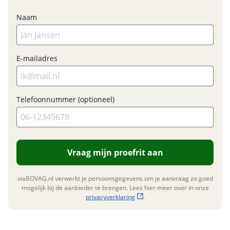
Elektrisch?
Niet elektrisch
Naam
Financieel
E-mailadres
Prijs
€ 799,-
BTW/marge
BTW
Telefoonnummer (optioneel)
Bijtellingspercentage
7 %
Nieuwprijs
€ 799,-
Vraag mijn proefrit aan
Garanties
viaBOVAG.nl verwerkt je persoonsgegevens om je aanvraag zo goed
BOVAG Garantie
Fabrieksgarantie van
mogelijk bij de aanbieder te brengen. Lees hier meer over in onze
toepassing
privacyverklaring
.
Fabrieksgarantie
Ja